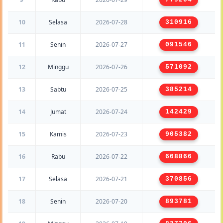
10
Selasa
2026-07-28
310916
11
Senin
2026-07-27
091546
12
Minggu
2026-07-26
571092
13
Sabtu
2026-07-25
385214
14
Jumat
2026-07-24
142429
15
Kamis
2026-07-23
905382
16
Rabu
2026-07-22
608866
17
Selasa
2026-07-21
370856
18
Senin
2026-07-20
893781