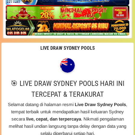
LIVE DRAW SYDNEY POOLS
🎯 LIVE DRAW SYDNEY POOLS HARI INI
TERCEPAT & TERAKURAT
Selamat datang di halaman resmi
Live Draw Sydney Pools
,
tempat terbaik untuk mendapatkan hasil keluaran Sydney
secara
live, cepat, dan terpercaya
. Nikmati pengalaman
melihat hasil undian langsung tanpa delay dengan data yang
selalu diperbarui setiap hari.