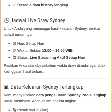
✅
Tersedia data history lengkap
🕒 Jadwal Live Draw Sydney
Untuk Anda yang menunggu hasil keluaran Sydney, berikut
jadwal umumnya:
📅 Hari: Setiap Hari
⏰ Waktu: Sekitar
13:00 – 14:00 WIB
📺 Status:
Live Streaming Aktif Setiap Hari
Pastikan Anda standby sebelum waktu draw dimulai agar tidak
ketinggalan hasil terbaru.
📊 Data Keluaran Sydney Terlengkap
Kami menyediakan
data pengeluaran Sydney Pools lengkap
untuk membantu Anda dalam analisa angka:
🔢 Result hari ini (live)