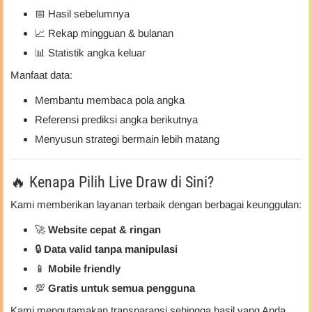
📅 Hasil sebelumnya
📈 Rekap mingguan & bulanan
📊 Statistik angka keluar
Manfaat data:
Membantu membaca pola angka
Referensi prediksi angka berikutnya
Menyusun strategi bermain lebih matang
🔥 Kenapa Pilih Live Draw di Sini?
Kami memberikan layanan terbaik dengan berbagai keunggulan:
🚀
Website cepat & ringan
🔒
Data valid tanpa manipulasi
📱
Mobile friendly
💯
Gratis untuk semua pengguna
Kami mengutamakan transparansi sehingga hasil yang Anda