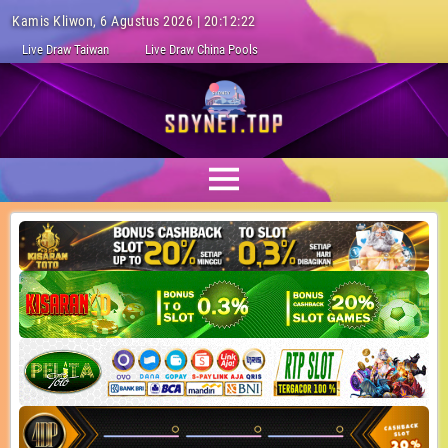
Kamis Kliwon, 6 Agustus 2026 | 20:12:24
Live Draw Taiwan
Live Draw China Pools