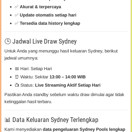
✅
Akurat & terpercaya
✅
Update otomatis setiap hari
✅
Tersedia data history lengkap
🕒 Jadwal Live Draw Sydney
Untuk Anda yang menunggu hasil keluaran Sydney, berikut
jadwal umumnya:
📅 Hari: Setiap Hari
⏰ Waktu: Sekitar
13:00 – 14:00 WIB
📺 Status:
Live Streaming Aktif Setiap Hari
Pastikan Anda standby sebelum waktu draw dimulai agar tidak
ketinggalan hasil terbaru.
📊 Data Keluaran Sydney Terlengkap
Kami menyediakan
data pengeluaran Sydney Pools lengkap