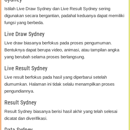
Istilah Live Draw Sydney dan Live Result Sydney sering
digunakan secara bergantian, padahal keduanya dapat memiliki
fungsi yang berbeda.
Live Draw Sydney
Live draw biasanya berfokus pada proses pengumuman.
Bentuknya dapat berupa video, animasi, atau tampilan angka
yang berubah selama proses berlangsung.
Live Result Sydney
Live result berfokus pada hasil yang diperbarui setelah
diumumkan. Halaman ini tidak selalu menampilkan proses
pengundiannya.
Result Sydney
Result Sydney biasanya berisi hasil akhir yang telah selesai
dicatat dan diverifikasi.
Data Sydney