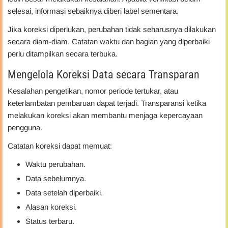
selesai, informasi sebaiknya diberi label sementara.
Jika koreksi diperlukan, perubahan tidak seharusnya dilakukan
secara diam-diam. Catatan waktu dan bagian yang diperbaiki
perlu ditampilkan secara terbuka.
Mengelola Koreksi Data secara Transparan
Kesalahan pengetikan, nomor periode tertukar, atau
keterlambatan pembaruan dapat terjadi. Transparansi ketika
melakukan koreksi akan membantu menjaga kepercayaan
pengguna.
Catatan koreksi dapat memuat:
Waktu perubahan.
Data sebelumnya.
Data setelah diperbaiki.
Alasan koreksi.
Status terbaru.