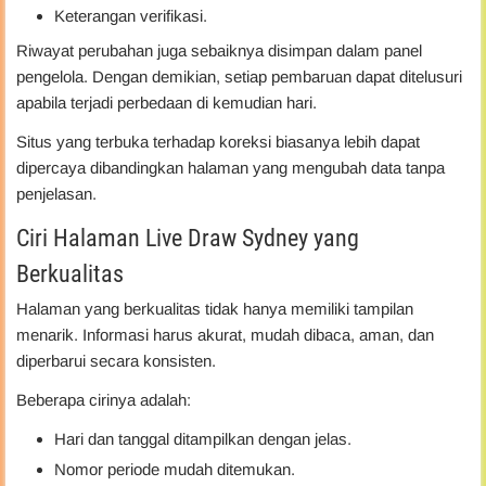
Keterangan verifikasi.
Riwayat perubahan juga sebaiknya disimpan dalam panel
pengelola. Dengan demikian, setiap pembaruan dapat ditelusuri
apabila terjadi perbedaan di kemudian hari.
Situs yang terbuka terhadap koreksi biasanya lebih dapat
dipercaya dibandingkan halaman yang mengubah data tanpa
penjelasan.
Ciri Halaman Live Draw Sydney yang
Berkualitas
Halaman yang berkualitas tidak hanya memiliki tampilan
menarik. Informasi harus akurat, mudah dibaca, aman, dan
diperbarui secara konsisten.
Beberapa cirinya adalah:
Hari dan tanggal ditampilkan dengan jelas.
Nomor periode mudah ditemukan.