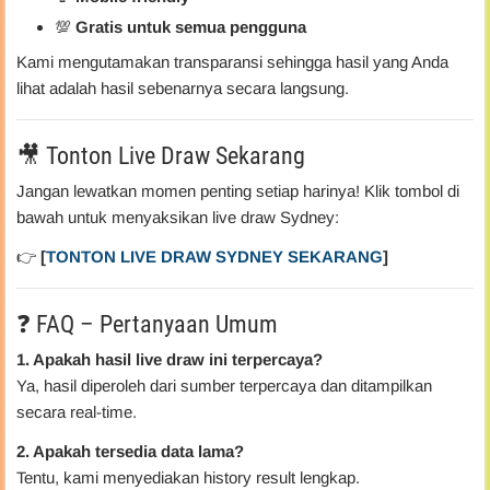
💯
Gratis untuk semua pengguna
Kami mengutamakan transparansi sehingga hasil yang Anda
lihat adalah hasil sebenarnya secara langsung.
🎥 Tonton Live Draw Sekarang
Jangan lewatkan momen penting setiap harinya! Klik tombol di
bawah untuk menyaksikan live draw Sydney:
👉
[
TONTON LIVE DRAW SYDNEY SEKARANG
]
❓ FAQ – Pertanyaan Umum
1. Apakah hasil live draw ini terpercaya?
Ya, hasil diperoleh dari sumber terpercaya dan ditampilkan
secara real-time.
2. Apakah tersedia data lama?
Tentu, kami menyediakan history result lengkap.