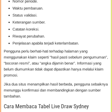
Nomor periode.
Waktu pembaruan.
Status validasi.
Keterangan sumber.
Catatan koreksi.
Riwayat perubahan.
Penjelasan apabila terjadi keterlambatan.
Pengguna perlu berhati-hati terhadap halaman yang
menggunakan klaim seperti “hasil pasti sebelum pengumuman”,
“bocoran resmi”, atau “angka dijamin benar”. Informasi yang
belum diumumkan tidak dapat dipastikan hanya melalui klaim
promosi.
Jika dua situs menampilkan hasil berbeda, pengguna sebaiknya
menunggu konfirmasi dan membandingkan dengan sumber
tambahan.
Cara Membaca Tabel Live Draw Sydney