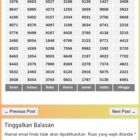
1076
6563
5527
3188
5139
1437
3409
9647
6995
4272
1255
3059
9808
3922
4160
5402
0157
2434
0031
3756
0669
8071
6578
4097
1189
3634
6741
2216
5776
9498
9167
8426
3760
4138
3215
2400
8054
1948
0795
2133
9771
4412
6023
4269
5298
7556
8982
1592
5720
8463
1054
9003
6649
2197
4022
7702
6443
2376
7980
8369
2278
7374
4821
5532
2493
3015
6120
2916
5075
2321
3938
8354
3764
0831
1787
5136
8491
Senin
Selasa
Rabu
Kamis
Jumat
Sabtu
Minggu
← Previous Post
Next Post →
Tinggalkan Balasan
Alamat email Anda tidak akan dipublikasikan.
Ruas yang wajib ditandai
*