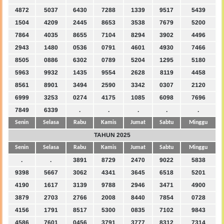
4872
5037
6430
7288
1339
9517
5439
1504
4209
2445
8653
3538
7679
5200
7864
4035
8655
7104
8294
3902
4496
2943
1480
0536
0791
4601
4930
7466
8505
0886
6302
0789
5204
1295
5180
5963
9932
1435
9554
2628
8119
4458
8561
8901
3494
2590
3342
0307
2120
6999
3253
0274
4175
1085
6098
7696
7849
6339
.
.
.
.
.
Senin
Selasa
Rabu
Kamis
Jumat
Sabtu
Minggu
TAHUN 2025
Senin
Selasa
Rabu
Kamis
Jumat
Sabtu
Minggu
.
.
3891
8729
2470
9022
5838
9398
5667
3062
4341
3645
6518
5201
4190
1617
3139
9788
2946
3471
4900
3879
2703
2766
2008
8440
7854
0728
4156
1791
8517
5300
0835
7102
9843
4586
7601
0456
3791
3777
8312
7314