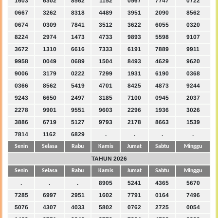
1603
6302
8562
1152
0567
7747
0722
0667
3262
8318
4489
3951
2090
8562
0674
0309
7841
3512
3622
6055
0320
8224
2974
1473
4733
9893
5598
9107
3672
1310
6616
7333
6191
7889
9911
9958
0049
0689
1504
8493
4629
9620
9006
3179
0222
7299
1931
6190
0368
0366
8562
5419
4701
8425
4873
9244
9243
6650
2497
3185
7100
0945
2037
2278
9901
9551
9603
2296
1936
3026
3886
6719
5127
9793
2178
8663
1539
7814
1162
6829
.
.
.
.
Senin
Selasa
Rabu
Kamis
Jumat
Sabtu
Minggu
TAHUN 2026
Senin
Selasa
Rabu
Kamis
Jumat
Sabtu
Minggu
.
.
.
8905
5241
4365
5670
7285
6997
2951
1602
7791
0164
7496
5076
4307
4033
5802
0762
2725
0054