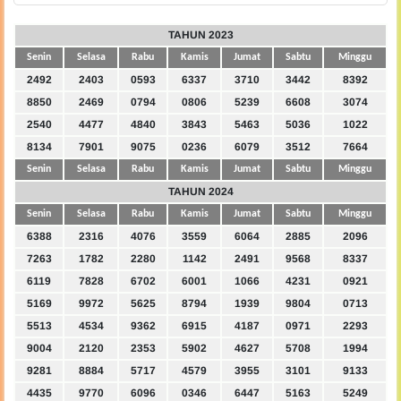
TAHUN 2023
Senin
Selasa
Rabu
Kamis
Jumat
Sabtu
Minggu
2492
2403
0593
6337
3710
3442
8392
8850
2469
0794
0806
5239
6608
3074
2540
4477
4840
3843
5463
5036
1022
8134
7901
9075
0236
6079
3512
7664
Senin
Selasa
Rabu
Kamis
Jumat
Sabtu
Minggu
TAHUN 2024
Senin
Selasa
Rabu
Kamis
Jumat
Sabtu
Minggu
6388
2316
4076
3559
6064
2885
2096
7263
1782
2280
1142
2491
9568
8337
6119
7828
6702
6001
1066
4231
0921
5169
9972
5625
8794
1939
9804
0713
5513
4534
9362
6915
4187
0971
2293
9004
2120
2353
5902
4627
5708
1994
9281
8884
5717
4579
3955
3101
9133
4435
9770
6096
0346
6447
5163
5249