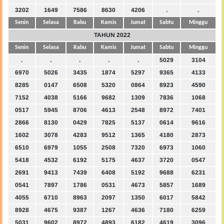
3202
1649
7586
8630
4206
.
.
Senin
Selasa
Rabu
Kamis
Jumat
Sabtu
Minggu
TAHUN 2022
Senin
Selasa
Rabu
Kamis
Jumat
Sabtu
Minggu
.
.
.
.
.
5029
3104
6970
5026
3435
1874
5297
9365
4133
8285
0147
6508
5320
0864
8923
4590
7152
4038
5166
9682
1309
7836
1068
0517
5945
8706
4613
2548
8972
7401
2866
8130
0429
7825
5137
0614
9616
1602
3078
4283
9512
1365
4180
2873
6510
6979
1055
2508
7320
6973
1060
5418
4532
6192
5175
4637
3720
0547
2691
9413
7439
6408
5192
9688
6231
0541
7897
1786
0531
4673
5857
1689
4055
6710
8963
2097
1350
6017
5842
8928
4675
9387
1267
4636
7180
6259
5031
9602
8972
4893
6182
4619
3096