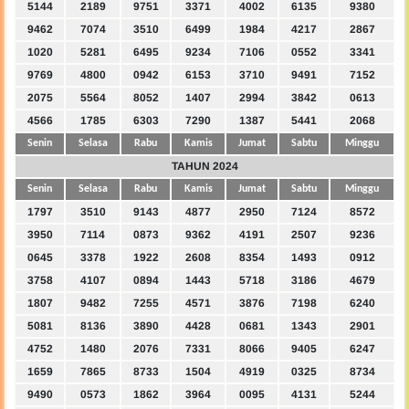
5144
2189
9751
3371
4002
6135
9380
9462
7074
3510
6499
1984
4217
2867
1020
5281
6495
9234
7106
0552
3341
9769
4800
0942
6153
3710
9491
7152
2075
5564
8052
1407
2994
3842
0613
4566
1785
6303
7290
1387
5441
2068
Senin
Selasa
Rabu
Kamis
Jumat
Sabtu
Minggu
TAHUN 2024
Senin
Selasa
Rabu
Kamis
Jumat
Sabtu
Minggu
1797
3510
9143
4877
2950
7124
8572
3950
7114
0873
9362
4191
2507
9236
0645
3378
1922
2608
8354
1493
0912
3758
4107
0894
1443
5718
3186
4679
1807
9482
7255
4571
3876
7198
6240
5081
8136
3890
4428
0681
1343
2901
4752
1480
2076
7331
8066
9405
6247
1659
7865
8733
1504
4919
0325
8734
9490
0573
1862
3964
0095
4131
5244