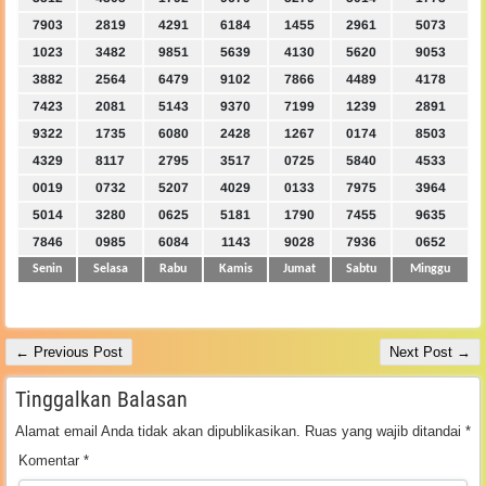
7903
2819
4291
6184
1455
2961
5073
1023
3482
9851
5639
4130
5620
9053
3882
2564
6479
9102
7866
4489
4178
7423
2081
5143
9370
7199
1239
2891
9322
1735
6080
2428
1267
0174
8503
4329
8117
2795
3517
0725
5840
4533
0019
0732
5207
4029
0133
7975
3964
5014
3280
0625
5181
1790
7455
9635
7846
0985
6084
1143
9028
7936
0652
Senin
Selasa
Rabu
Kamis
Jumat
Sabtu
Minggu
← Previous Post
Next Post →
Tinggalkan Balasan
Alamat email Anda tidak akan dipublikasikan.
Ruas yang wajib ditandai
*
Komentar
*