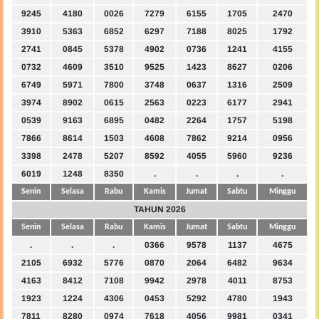
9245
4180
0026
7279
6155
1705
2470
3910
5363
6852
6297
7188
8025
1792
2741
0845
5378
4902
0736
1241
4155
0732
4609
3510
9525
1423
8627
0206
6749
5971
7800
3748
0637
1316
2509
3974
8902
0615
2563
0223
6177
2941
0539
9163
6895
0482
2264
1757
5198
7866
8614
1503
4608
7862
9214
0956
3398
2478
5207
8592
4055
5960
9236
6019
1248
8350
.
.
.
.
Senin
Selasa
Rabu
Kamis
Jumat
Sabtu
Minggu
TAHUN 2026
Senin
Selasa
Rabu
Kamis
Jumat
Sabtu
Minggu
.
.
.
0366
9578
1137
4675
2105
6932
5776
0870
2064
6482
9634
4163
8412
7108
9942
2978
4011
8753
1923
1224
4306
0453
5292
4780
1943
7811
8280
0974
7618
4056
9981
0341