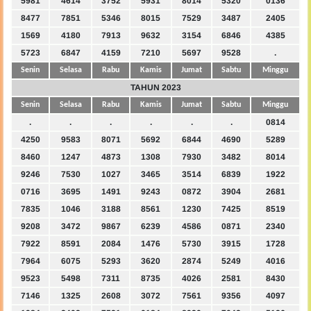
5981
4614
3752
5931
8014
5320
0136
8477
7851
5346
8015
7529
3487
2405
1569
4180
7913
9632
3154
6846
4385
5723
6847
4159
7210
5697
9528
.
Senin
Selasa
Rabu
Kamis
Jumat
Sabtu
Minggu
TAHUN 2023
Senin
Selasa
Rabu
Kamis
Jumat
Sabtu
Minggu
.
.
.
.
.
.
0814
4250
9583
8071
5692
6844
4690
5289
8460
1247
4873
1308
7930
3482
8014
9246
7530
1027
3465
3514
6839
1922
0716
3695
1491
9243
0872
3904
2681
7835
1046
3188
8561
1230
7425
8519
9208
3472
9867
6239
4586
0871
2340
7922
8591
2084
1476
5730
3915
1728
7964
6075
5293
3620
2874
5249
4016
9523
5498
7311
8735
4026
2581
8430
7146
1325
2608
3072
7561
9356
4097