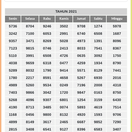
TAHUN 2021
Senin
Selasa
Rabu
Kamis
Jumat
Sabtu
Minggu
5736
8704
9246
3502
9708
1274
5978
3242
7100
6053
2991
6740
6508
1687
9357
3471
8269
5028
4973
1391
8096
7123
9815
0746
2413
8033
7541
8367
5110
3991
6508
4726
0635
3092
1750
4038
9659
6318
0477
4259
1934
8790
5289
8032
1790
9414
5571
8129
7441
1780
2217
8591
4658
5267
6930
2016
4989
5260
9534
0249
7196
2008
4318
7403
9866
3042
1720
9847
0163
8750
5268
4096
9307
6801
1254
3159
6430
4190
8713
3485
0074
5893
4619
7514
1168
0456
9800
8132
4920
1593
9706
4899
8149
3617
2465
6687
9852
7290
2815
3408
6541
9127
8396
6583
3407