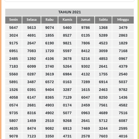
TAHUN 2021
Senin
Selasa
Rabu
Kamis
Jumat
Sabtu
Minggu
5647
5613
9074
5460
9786
1368
3479
3024
4691
1855
8527
0135
5289
2863
9175
2647
6190
9821
7806
4523
1829
6951
7083
1720
5597
8412
3059
7168
2485
1392
4106
3678
5216
4853
0967
7183
6099
3740
5264
9302
2641
4379
5560
0287
3619
6984
4132
1755
2540
5891
3487
6572
0163
7289
6914
5037
1526
0391
9404
3287
1615
2463
9782
4058
6147
8365
7129
6047
8250
1436
0574
2681
4903
0174
2459
7561
4582
9735
8316
4902
5077
0963
4689
7516
5807
1459
2510
9268
2641
5712
6087
4635
8474
9082
6913
7469
3244
2595
9078
7123
3350
4731
2578
7603
4016