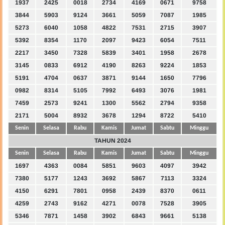
1937
2425
0018
2734
4169
0671
9758
3844
5903
9124
3661
5059
7087
1985
5273
6040
1058
4822
7531
2715
3907
5392
8354
1170
2097
9423
6054
7511
2217
3450
7328
5839
3401
1958
2678
3145
0833
6912
4190
8263
9224
1853
5191
4704
0637
3871
9144
1650
7796
0982
8314
5105
7992
6493
3076
1981
7459
2573
9241
1300
5562
2794
9358
2171
5004
8932
3678
1294
8722
5410
Senin
Selasa
Rabu
Kamis
Jumat
Sabtu
Minggu
TAHUN 2024
Senin
Selasa
Rabu
Kamis
Jumat
Sabtu
Minggu
1697
4363
0084
5851
9603
4097
3942
7380
5177
1243
3692
5867
7113
3324
4150
6291
7801
0958
2439
8370
0611
4259
2743
9162
4271
0078
7528
3905
5346
7871
1458
3902
6843
9661
5138