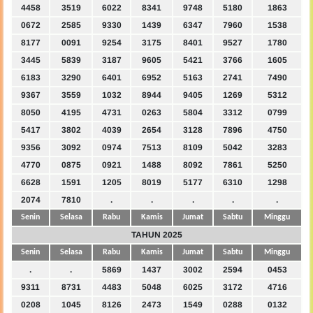
4458
3519
6022
8341
9748
5180
1863
0672
2585
9330
1439
6347
7960
1538
8177
0091
9254
3175
8401
9527
1780
3445
5839
3187
9605
5421
3766
1605
6183
3290
6401
6952
5163
2741
7490
9367
3559
1032
8944
9405
1269
5312
8050
4195
4731
0263
5804
3312
0799
5417
3802
4039
2654
3128
7896
4750
9356
3092
0974
7513
8109
5042
3283
4770
0875
0921
1488
8092
7861
5250
6628
1591
1205
8019
5177
6310
1298
2074
7810
.
.
.
.
.
Senin
Selasa
Rabu
Kamis
Jumat
Sabtu
Minggu
TAHUN 2025
Senin
Selasa
Rabu
Kamis
Jumat
Sabtu
Minggu
.
.
5869
1437
3002
2594
0453
9311
8731
4483
5048
6025
3172
4716
0208
1045
8126
2473
1549
0288
0132