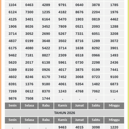
1104
0463
4289
9791
0640
3878
1785
6124
7300
1235
4182
8676
2204
1976
4125
3401
6164
5470
1903
0819
4462
1906
8026
3452
7809
0521
2093
1288
3714
3052
2690
5267
7331
6051
3208
4837
0199
3648
3502
8716
1289
3072
6175
4080
5422
3714
1638
8292
3901
9462
7181
8827
2309
6518
0966
1493
5620
2017
6138
5961
0730
2298
2436
5389
8150
0926
4017
3875
0199
7441
4602
8246
6170
7452
3068
0723
9100
8391
1376
9180
4061
5354
1482
6873
7269
0612
8370
1243
4768
7062
5114
9876
7508
1744
.
.
.
.
Senin
Selasa
Rabu
Kamis
Jumat
Sabtu
Minggu
TAHUN 2026
Senin
Selasa
Rabu
Kamis
Jumat
Sabtu
Minggu
.
.
.
9463
4015
3098
1220