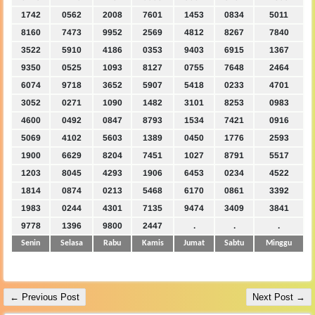
1742
0562
2008
7601
1453
0834
5011
8160
7473
9952
2569
4812
8267
7840
3522
5910
4186
0353
9403
6915
1367
9350
0525
1093
8127
0755
7648
2464
6074
9718
3652
5907
5418
0233
4701
3052
0271
1090
1482
3101
8253
0983
4600
0492
0847
8793
1534
7421
0916
5069
4102
5603
1389
0450
1776
2593
1900
6629
8204
7451
1027
8791
5517
1203
8045
4293
1906
6453
0234
4522
1814
0874
0213
5468
6170
0861
3392
1983
0244
4301
7135
9474
3409
3841
9778
1396
9800
2447
.
.
.
Senin
Selasa
Rabu
Kamis
Jumat
Sabtu
Minggu
← Previous Post
Next Post →