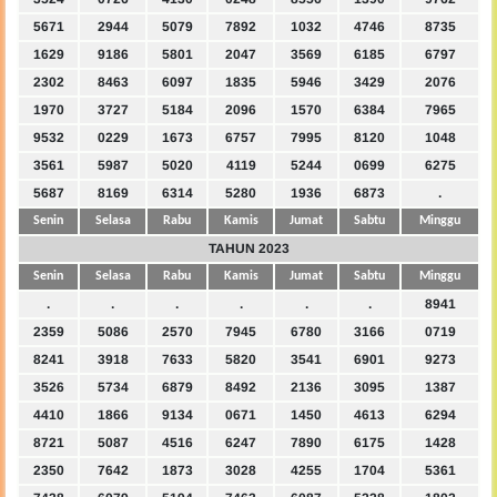
5671
2944
5079
7892
1032
4746
8735
1629
9186
5801
2047
3569
6185
6797
2302
8463
6097
1835
5946
3429
2076
1970
3727
5184
2096
1570
6384
7965
9532
0229
1673
6757
7995
8120
1048
3561
5987
5020
4119
5244
0699
6275
5687
8169
6314
5280
1936
6873
.
Senin
Selasa
Rabu
Kamis
Jumat
Sabtu
Minggu
TAHUN 2023
Senin
Selasa
Rabu
Kamis
Jumat
Sabtu
Minggu
.
.
.
.
.
.
8941
2359
5086
2570
7945
6780
3166
0719
8241
3918
7633
5820
3541
6901
9273
3526
5734
6879
8492
2136
3095
1387
4410
1866
9134
0671
1450
4613
6294
8721
5087
4516
6247
7890
6175
1428
2350
7642
1873
3028
4255
1704
5361