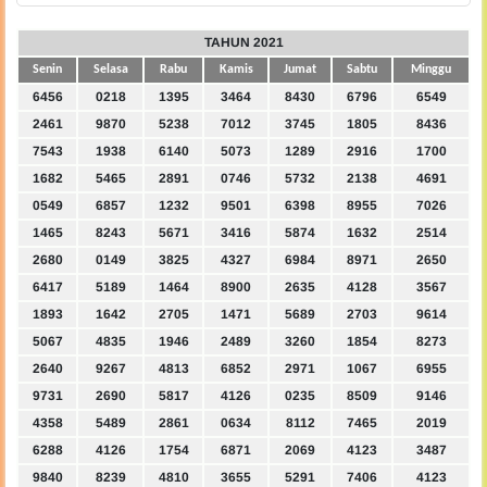
TAHUN 2021
Senin
Selasa
Rabu
Kamis
Jumat
Sabtu
Minggu
6456
0218
1395
3464
8430
6796
6549
2461
9870
5238
7012
3745
1805
8436
7543
1938
6140
5073
1289
2916
1700
1682
5465
2891
0746
5732
2138
4691
0549
6857
1232
9501
6398
8955
7026
1465
8243
5671
3416
5874
1632
2514
2680
0149
3825
4327
6984
8971
2650
6417
5189
1464
8900
2635
4128
3567
1893
1642
2705
1471
5689
2703
9614
5067
4835
1946
2489
3260
1854
8273
2640
9267
4813
6852
2971
1067
6955
9731
2690
5817
4126
0235
8509
9146
4358
5489
2861
0634
8112
7465
2019
6288
4126
1754
6871
2069
4123
3487
9840
8239
4810
3655
5291
7406
4123