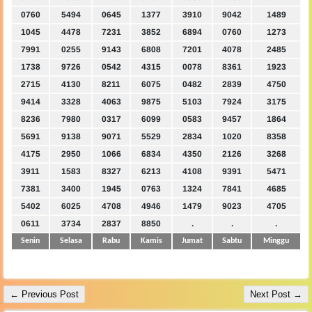
0760
5494
0645
1377
3910
9042
1489
1045
4478
7231
3852
6894
0760
1273
7991
0255
9143
6808
7201
4078
2485
1738
9726
0542
4315
0078
8361
1923
2715
4130
8211
6075
0482
2839
4750
9414
3328
4063
9875
5103
7924
3175
8236
7980
0317
6099
0583
9457
1864
5691
9138
9071
5529
2834
1020
8358
4175
2950
1066
6834
4350
2126
3268
3911
1583
8327
6213
4108
9391
5471
7381
3400
1945
0763
1324
7841
4685
5402
6025
4708
4946
1479
9023
4705
0611
3734
2837
8850
.
.
.
Senin
Selasa
Rabu
Kamis
Jumat
Sabtu
Minggu
← Previous Post
Next Post →