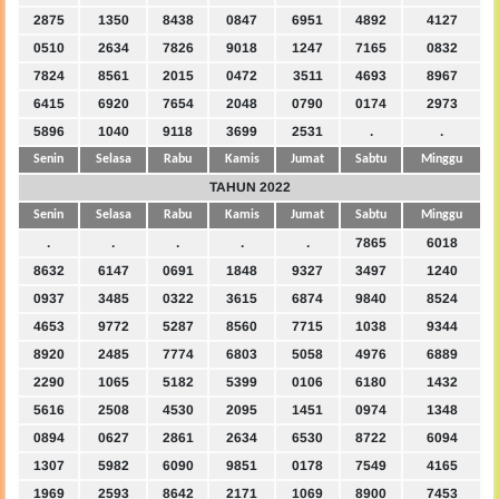
2875
1350
8438
0847
6951
4892
4127
0510
2634
7826
9018
1247
7165
0832
7824
8561
2015
0472
3511
4693
8967
6415
6920
7654
2048
0790
0174
2973
5896
1040
9118
3699
2531
.
.
Senin
Selasa
Rabu
Kamis
Jumat
Sabtu
Minggu
TAHUN 2022
Senin
Selasa
Rabu
Kamis
Jumat
Sabtu
Minggu
.
.
.
.
.
7865
6018
8632
6147
0691
1848
9327
3497
1240
0937
3485
0322
3615
6874
9840
8524
4653
9772
5287
8560
7715
1038
9344
8920
2485
7774
6803
5058
4976
6889
2290
1065
5182
5399
0106
6180
1432
5616
2508
4530
2095
1451
0974
1348
0894
0627
2861
2634
6530
8722
6094
1307
5982
6090
9851
0178
7549
4165
1969
2593
8642
2171
1069
8900
7453