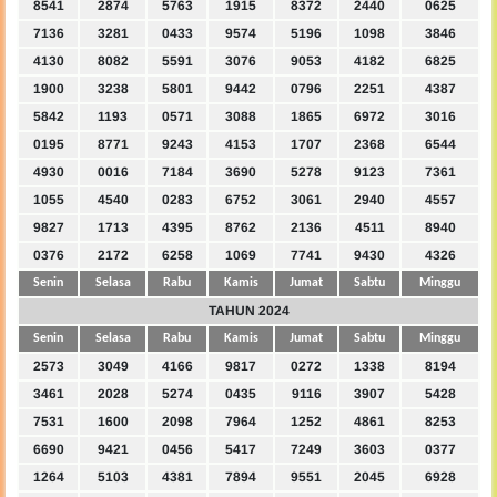
8541
2874
5763
1915
8372
2440
0625
7136
3281
0433
9574
5196
1098
3846
4130
8082
5591
3076
9053
4182
6825
1900
3238
5801
9442
0796
2251
4387
5842
1193
0571
3088
1865
6972
3016
0195
8771
9243
4153
1707
2368
6544
4930
0016
7184
3690
5278
9123
7361
1055
4540
0283
6752
3061
2940
4557
9827
1713
4395
8762
2136
4511
8940
0376
2172
6258
1069
7741
9430
4326
Senin
Selasa
Rabu
Kamis
Jumat
Sabtu
Minggu
TAHUN 2024
Senin
Selasa
Rabu
Kamis
Jumat
Sabtu
Minggu
2573
3049
4166
9817
0272
1338
8194
3461
2028
5274
0435
9116
3907
5428
7531
1600
2098
7964
1252
4861
8253
6690
9421
0456
5417
7249
3603
0377
1264
5103
4381
7894
9551
2045
6928