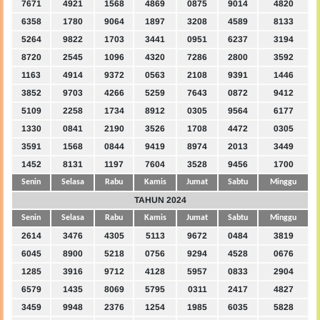
7671
4921
1568
4869
0875
9014
4820
6358
1780
9064
1897
3208
4589
8133
5264
9822
1703
3441
0951
6237
3194
8720
2545
1096
4320
7286
2800
3592
1163
4914
9372
0563
2108
9391
1446
3852
9703
4266
5259
7643
0872
9412
5109
2258
1734
8912
0305
9564
6177
1330
0841
2190
3526
1708
4472
0305
3591
1568
0844
9419
8974
2013
3449
1452
8131
1197
7604
3528
9456
1700
Senin
Selasa
Rabu
Kamis
Jumat
Sabtu
Minggu
TAHUN 2024
Senin
Selasa
Rabu
Kamis
Jumat
Sabtu
Minggu
2614
3476
4305
5113
9672
0484
3819
6045
8900
5218
0756
9294
4528
0676
1285
3916
9712
4128
5957
0833
2904
6579
1435
8069
5795
0311
2417
4827
3459
9948
2376
1254
1985
6035
5828