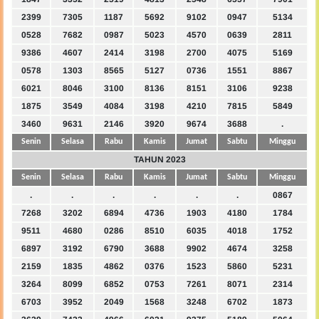
2399
7305
1187
5692
9102
0947
5134
0528
7682
0987
5023
4570
0639
2811
9386
4607
2414
3198
2700
4075
5169
0578
1303
8565
5127
0736
1551
8867
6021
8046
3100
8136
8151
3106
9238
1875
3549
4084
3198
4210
7815
5849
3460
9631
2146
3920
9674
3688
.
Senin
Selasa
Rabu
Kamis
Jumat
Sabtu
Minggu
TAHUN 2023
Senin
Selasa
Rabu
Kamis
Jumat
Sabtu
Minggu
.
.
.
.
.
.
0867
7268
3202
6894
4736
1903
4180
1784
9511
4680
0286
8510
6035
4018
1752
6897
3192
6790
3688
9902
4674
3258
2159
1835
4862
0376
1523
5860
5231
3264
8099
6852
0753
7261
8071
2314
6703
3952
2049
1568
3248
6702
1873