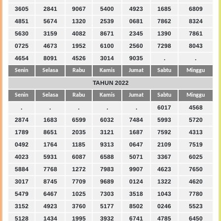
3605
2841
9067
5400
4923
1685
6809
4851
5674
1320
2539
0681
7862
8324
5630
3159
4082
8671
2345
1390
7861
0725
4673
1952
6100
2560
7298
8043
4654
8091
4526
3014
9035
.
.
Senin
Selasa
Rabu
Kamis
Jumat
Sabtu
Minggu
TAHUN 2022
Senin
Selasa
Rabu
Kamis
Jumat
Sabtu
Minggu
.
.
.
.
.
6017
4568
2874
1683
6599
6032
7484
5993
5720
1789
8651
2035
3121
1687
7592
4313
0492
1764
1185
9313
0647
2109
7519
4023
5931
6087
6588
5071
3367
6025
5884
7768
1272
7983
9907
4623
7650
3017
8745
7709
9689
0124
1322
4620
5479
6467
1025
7303
3518
1043
7780
3152
4923
3760
5177
8502
0246
5523
5128
1434
1995
3932
6741
4785
6450