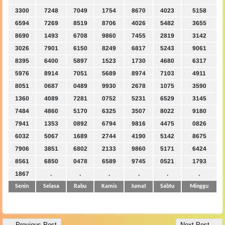
3300
7248
7049
1754
8670
4023
5158
6594
7269
8519
8706
4026
5482
3655
8690
1493
6708
9860
7455
2819
3142
3026
7901
6150
8249
6817
5243
9061
8395
6400
5897
1523
1730
4680
6317
5976
8914
7051
5689
8974
7103
4911
8051
0687
0489
9930
2678
1075
3590
1360
4089
7281
0752
5231
6529
3145
7484
4860
5170
6325
3507
8022
9180
7941
1353
0892
6794
9816
4475
0826
6032
5067
1689
2744
4190
5142
8675
7906
3851
6802
2133
9860
5171
6424
8561
6850
0478
6589
9745
0521
1793
1867
.
.
.
.
.
.
Senin
Selasa
Rabu
Kamis
Jumat
Sabtu
Minggu
← Previous Post
Next Post →