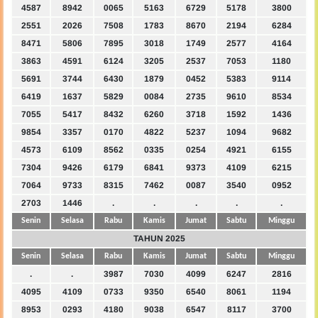
4587
8942
0065
5163
6729
5178
3800
2551
2026
7508
1783
8670
2194
6284
8471
5806
7895
3018
1749
2577
4164
3863
4591
6124
3205
2537
7053
1180
5691
3744
6430
1879
0452
5383
9114
6419
1637
5829
0084
2735
9610
8534
7055
5417
8432
6260
3718
1592
1436
9854
3357
0170
4822
5237
1094
9682
4573
6109
8562
0335
0254
4921
6155
7304
9426
6179
6841
9373
4109
6215
7064
9733
8315
7462
0087
3540
0952
2703
1446
.
.
.
.
.
Senin
Selasa
Rabu
Kamis
Jumat
Sabtu
Minggu
TAHUN 2025
Senin
Selasa
Rabu
Kamis
Jumat
Sabtu
Minggu
.
.
3987
7030
4099
6247
2816
4095
4109
0733
9350
6540
8061
1194
8953
0293
4180
9038
6547
8117
3700