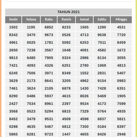
TAHUN 2021
Senin
Selasa
Rabu
Kamis
Jumat
Sabtu
Minggu
1502
1195
6852
8233
1565
1280
4531
8342
3470
9673
0526
4713
9638
7720
4961
0025
1781
5092
6253
7511
8459
2650
7238
3567
1648
4091
4582
1672
9813
6480
7905
0324
2986
8134
3055
7421
4093
4326
6251
2780
1069
4813
6245
7506
3971
8349
1552
2831
5407
3629
2173
8641
3205
4962
9154
0983
7461
3624
2105
6879
1430
7428
6351
8290
0486
5937
4615
8026
5469
1905
2427
7534
8961
2397
9534
4173
7599
3568
0523
5294
6815
7329
5764
4935
8452
3478
9531
4509
4598
6837
5821
0298
4635
5467
6812
7350
0184
8397
5865
6281
9723
1447
4655
8426
2948