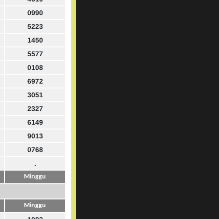
0990
5223
1450
5577
0108
6972
3051
2327
6149
9013
0768
.
Minggu
Minggu