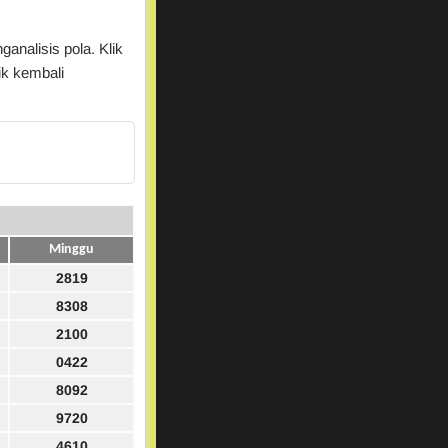
analisis pola. Klik
ik kembali
Minggu
2819
8308
2100
0422
8092
9720
4610