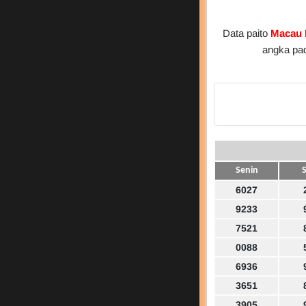
Data paito
Macau
angka pa
Senin
S
6027
9233
7521
0088
6936
3651
3905