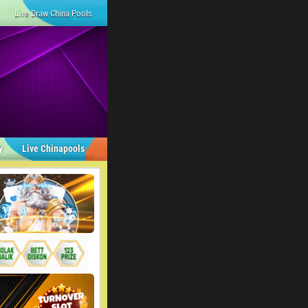
Live Draw China Pools
y
Live Chinapools