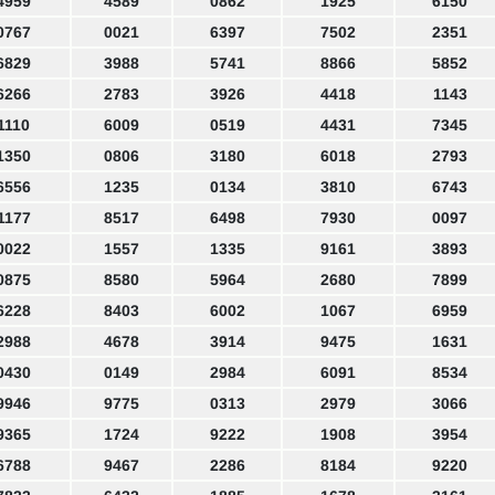
4959
4589
0862
1925
6150
0767
0021
6397
7502
2351
6829
3988
5741
8866
5852
6266
2783
3926
4418
1143
1110
6009
0519
4431
7345
1350
0806
3180
6018
2793
6556
1235
0134
3810
6743
1177
8517
6498
7930
0097
0022
1557
1335
9161
3893
0875
8580
5964
2680
7899
6228
8403
6002
1067
6959
2988
4678
3914
9475
1631
0430
0149
2984
6091
8534
9946
9775
0313
2979
3066
9365
1724
9222
1908
3954
6788
9467
2286
8184
9220