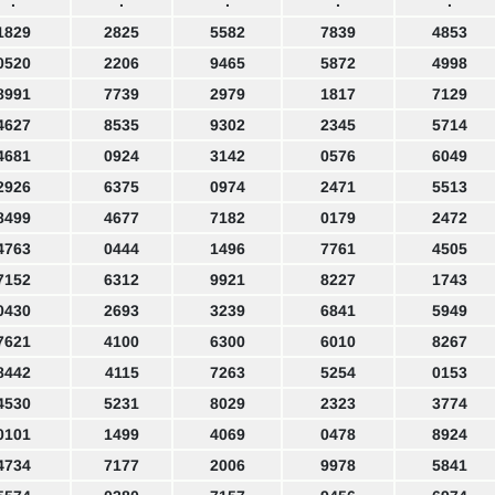
.
.
.
.
.
1829
2825
5582
7839
4853
0520
2206
9465
5872
4998
8991
7739
2979
1817
7129
4627
8535
9302
2345
5714
4681
0924
3142
0576
6049
2926
6375
0974
2471
5513
8499
4677
7182
0179
2472
4763
0444
1496
7761
4505
7152
6312
9921
8227
1743
0430
2693
3239
6841
5949
7621
4100
6300
6010
8267
8442
4115
7263
5254
0153
4530
5231
8029
2323
3774
0101
1499
4069
0478
8924
4734
7177
2006
9978
5841