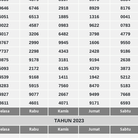
9646
6746
2918
8929
8176
6051
6513
1885
1316
0041
0022
4587
0983
9622
0783
4017
3206
6482
3798
4779
0767
2990
9945
1606
9550
7737
2298
4343
2428
9186
0875
9178
3181
9194
2638
5093
2172
6135
4370
3873
4539
9168
1411
1942
5212
3283
5915
7560
8470
5183
4927
9077
2667
9499
7668
3611
4601
4071
9171
6593
elasa
Rabu
Kamis
Jumat
Sabtu
TAHUN 2023
elasa
Rabu
Kamis
Jumat
Sabtu