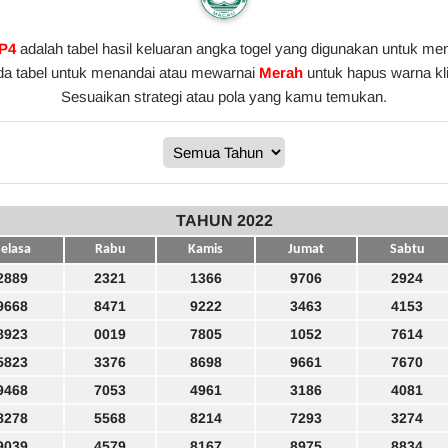
 P4
adalah tabel hasil keluaran angka togel yang digunakan untuk meng
da tabel untuk menandai atau mewarnai
Merah
untuk hapus warna kl
Sesuaikan strategi atau pola yang kamu temukan.
TAHUN 2022
elasa
Rabu
Kamis
Jumat
Sabtu
2889
2321
1366
9706
2924
9668
8471
9222
3463
4153
8923
0019
7805
1052
7614
5823
3376
8698
9661
7670
9468
7053
4961
3186
4081
8278
5568
8214
7293
3274
9039
4579
8167
8975
8834