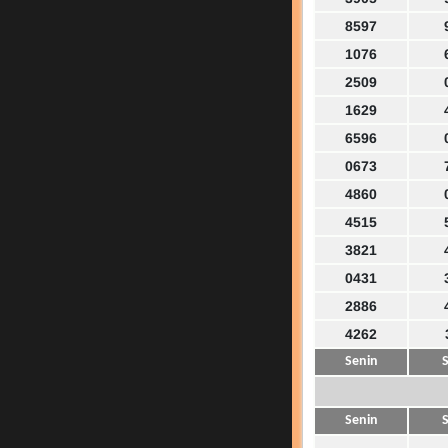
8597
1076
2509
1629
6596
0673
4860
4515
3821
0431
2886
4262
Senin
S
Senin
S