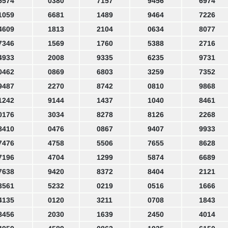
5574
0380
7157
9456
6974
1059
6681
1489
9464
7226
4609
1813
2104
0634
8077
7346
1569
1760
5388
2716
4933
2008
9335
6235
9731
0462
0869
6803
3259
7352
9487
2270
8742
0810
9868
1242
9144
1437
1040
8461
0176
3034
8278
8126
2268
8410
0476
0867
9407
9933
7476
4758
5506
7655
8628
7196
4704
1299
5874
6689
7638
9420
8372
8404
2121
3561
5232
0219
0516
1666
4135
0120
3211
0708
1843
8456
2030
1639
2450
4014