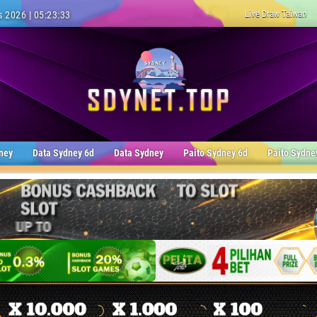
Live Draw Taiwan
 2026 | 05:23:35
ney
Data Sydney 6d
Data Sydney
Paito Sydney 6d
Paito Sydne