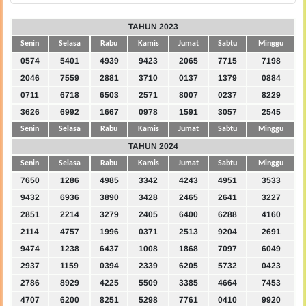
TAHUN 2023
Senin
Selasa
Rabu
Kamis
Jumat
Sabtu
Minggu
0574
5401
4939
9423
2065
7715
7198
2046
7559
2881
3710
0137
1379
0884
0711
6718
6503
2571
8007
0237
8229
3626
6992
1667
0978
1591
3057
2545
Senin
Selasa
Rabu
Kamis
Jumat
Sabtu
Minggu
TAHUN 2024
Senin
Selasa
Rabu
Kamis
Jumat
Sabtu
Minggu
7650
1286
4985
3342
4243
4951
3533
9432
6936
3890
3428
2465
2641
3227
2851
2214
3279
2405
6400
6288
4160
2114
4757
1996
0371
2513
9204
2691
9474
1238
6437
1008
1868
7097
6049
2937
1159
0394
2339
6205
5732
0423
2786
8929
4225
5509
3385
4664
7453
4707
6200
8251
5298
7761
0410
9920