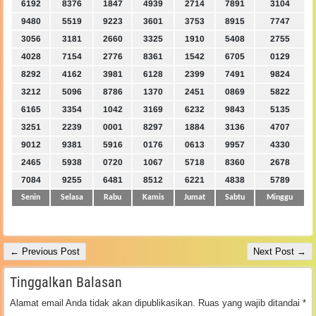
6192
8376
1847
4939
2714
7891
3104
9480
5519
9223
3601
3753
8915
7747
3056
3181
2660
3325
1910
5408
2755
4028
7154
2776
8361
1542
6705
0129
8292
4162
3981
6128
2399
7491
9824
3212
5096
8786
1370
2451
0869
5822
6165
3354
1042
3169
6232
9843
5135
3251
2239
0001
8297
1884
3136
4707
9012
9381
5916
0176
0613
9957
4330
2465
5938
0720
1067
5718
8360
2678
7084
9255
6481
8512
6221
4838
5789
Senin
Selasa
Rabu
Kamis
Jumat
Sabtu
Minggu
← Previous Post
Next Post →
Tinggalkan Balasan
Alamat email Anda tidak akan dipublikasikan.
Ruas yang wajib ditandai
*