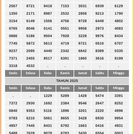
2567
8721
9418
7153
3031
6939
6129
1350
2171
8987
2532
2858
9213
1790
3154
6149
1556
4756
9728
6449
4802
0765
8046
0141
0551
9958
2973
4083
0886
5186
9504
7928
3228
9976
8434
7745
5872
5613
4719
9721
0510
6707
9237
2095
4440
2342
6842
8389
0335
7371
2455
8517
6391
1860
3616
8199
3318
4532
.
.
.
.
.
Senin
Selasa
Rabu
Kamis
Jumat
Sabtu
Minggu
TAHUN 2025
Senin
Selasa
Rabu
Kamis
Jumat
Sabtu
Minggu
.
.
1229
5289
1428
5474
3391
7372
2930
1692
2384
9546
2647
8252
0840
9353
5116
1896
3201
2220
4996
0783
6210
5061
8655
3428
6930
9954
4957
7445
8431
6792
1663
0416
4931
5488
7628
9078
6783
3430
6554
0003