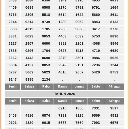
6468
1684
6390
3949
8910
4953
4493
4409
0689
6508
1270
5791
9791
1664
8766
2305
5518
5514
1622
5660
8611
2644
9214
9739
1289
0952
8843
8133
3888
4319
1705
7260
9858
3417
3776
8331
6023
9053
4463
0539
5753
8890
6127
2907
6690
3882
2201
4068
8946
7835
0296
1704
9627
5113
4719
6680
6662
1443
0698
2379
3591
9886
5629
6804
4157
8053
2942
2191
7236
1244
6787
5069
5623
4016
9057
5420
8753
9147
9395
2134
.
.
.
.
Senin
Selasa
Rabu
Kamis
Jumat
Sabtu
Minggu
TAHUN 2026
Senin
Selasa
Rabu
Kamis
Jumat
Sabtu
Minggu
.
.
.
0915
1856
7331
3517
5408
4816
6874
7131
9125
9569
4532
0101
4320
0615
5677
7560
7993
6575