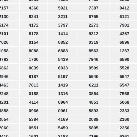
7157
4360
5921
7387
0412
2130
8241
3211
6755
6121
5174
4172
3797
2273
7901
2101
8178
1414
9312
4267
7026
0154
0852
0319
6896
1058
8088
6888
8563
1267
9783
1700
5439
7946
6590
6862
0039
6933
9509
5528
2946
8187
5197
5940
6647
4463
7813
1419
6211
6547
2248
0188
1316
3854
7568
8201
4114
0964
4853
5068
3858
0966
0061
5893
2333
2054
5384
4169
2089
2160
7060
0551
5459
5895
2256
8410
1601
3183
7196
6261