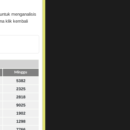
 untuk menganalisis
a klik kembali
Minggu
5382
2325
2818
9025
1902
1298
7766