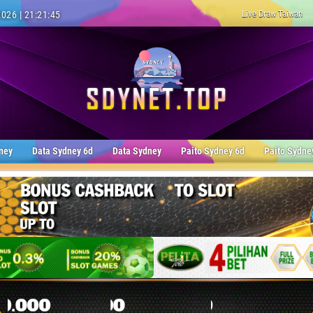
Live Draw Taiwan
026 | 21:21:46
ney
Data Sydney 6d
Data Sydney
Paito Sydney 6d
Paito Sydne