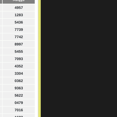
Minggu
4957
1283
5436
7739
7742
8997
5455
7093
4352
3304
0362
9363
5622
0479
7016