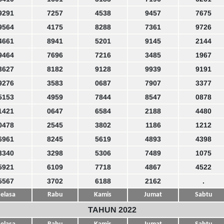
9291
7257
4538
9457
7675
9564
4175
8288
7361
9726
4661
8941
5201
9145
2144
9464
7696
7216
3485
1967
3627
8182
9128
9939
9191
9276
3583
0687
7907
3377
5153
4959
7844
8547
0878
1421
0647
6584
2188
4480
0478
2545
3802
1186
1212
6961
8245
5619
4893
4398
3340
3298
5306
7489
1075
5921
6109
7718
4867
4522
5567
3702
6188
2162
.
elasa
Rabu
Kamis
Jumat
Sabtu
TAHUN 2022