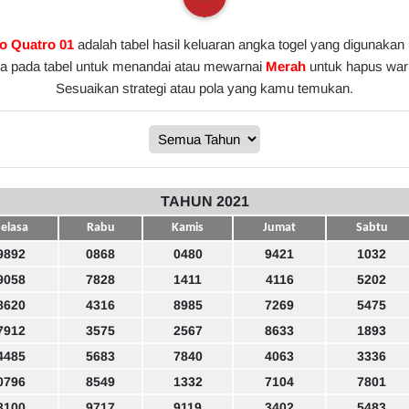
o Quatro 01
adalah tabel hasil keluaran angka togel yang digunakan
gka pada tabel untuk menandai atau mewarnai
Merah
untuk hapus warn
Sesuaikan strategi atau pola yang kamu temukan.
TAHUN 2021
elasa
Rabu
Kamis
Jumat
Sabtu
9892
0868
0480
9421
1032
9058
7828
1411
4116
5202
8620
4316
8985
7269
5475
7912
3575
2567
8633
1893
4485
5683
7840
4063
3336
0796
8549
1332
7104
7801
3100
9717
9119
3402
5483