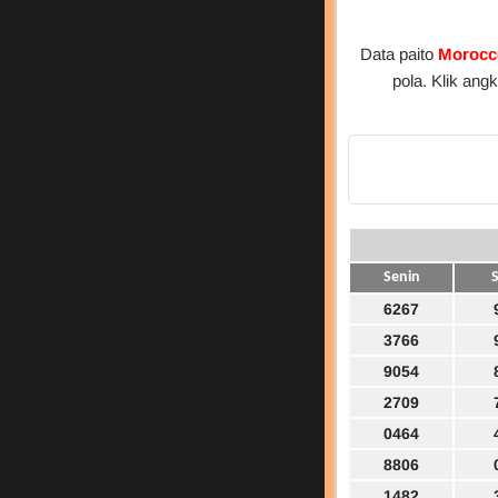
Data paito
Morocc
pola. Klik an
Senin
S
6267
3766
9054
2709
0464
8806
1482