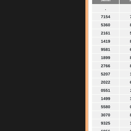
Senin
S
.
7154
5360
2161
1419
9581
1899
2766
5207
2022
0551
1499
5580
3070
9325