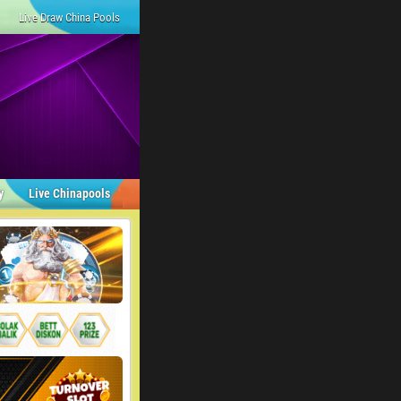
Live Draw China Pools
y
Live Chinapools