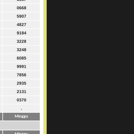
0668
5907
4827
9184
3228
3248
6085
9991
7856
2935
2131
0370
.
Minggu