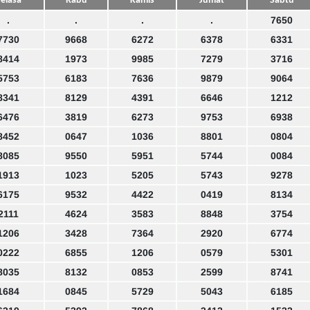
elasa
Rabu
Kamis
Jumat
Sabtu
.
.
.
.
7650
7730
9668
6272
6378
6331
8414
1973
9985
7279
3716
5753
6183
7636
9879
9064
8341
8129
4391
6646
1212
6476
3819
6273
9753
6938
8452
0647
1036
8801
0804
8085
9550
5951
5744
0084
1913
1023
5205
5743
9278
6175
9532
4422
0419
8134
2111
4624
3583
8848
3754
1206
3428
7364
2920
6774
0222
6855
1206
0579
5301
8035
8132
0853
2599
8741
1684
0845
5729
5043
6185