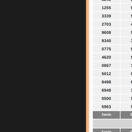
1255
3339
2703
9608
9340
0775
4620
0867
5012
8498
6948
0500
5963
Senin
S