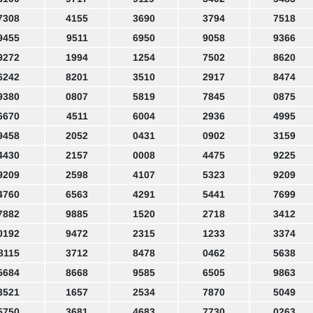
7308
4155
3690
3794
7518
9455
9511
6950
9058
9366
9272
1994
1254
7502
8620
6242
8201
3510
2917
8474
9380
0807
5819
7845
0875
6670
4511
6004
2936
4995
9458
2052
0431
0902
3159
4430
2157
0008
4475
9225
9209
2598
4107
5323
9209
4760
6563
4291
5441
7699
7882
9885
1520
2718
3412
0192
9472
2315
1233
3374
8115
3712
8478
0462
5638
5684
8668
9585
6505
9863
3521
1657
2534
7870
5049
5750
3681
4683
7730
0263