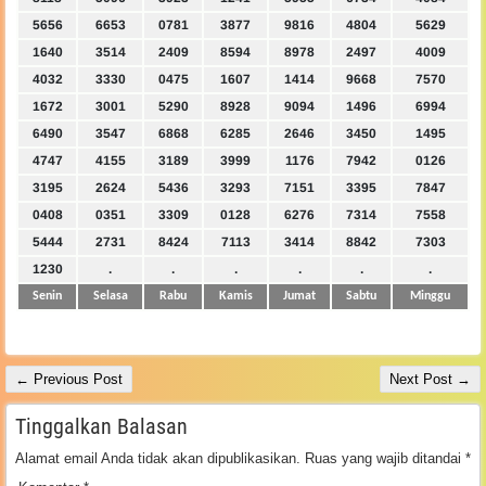
5656
6653
0781
3877
9816
4804
5629
1640
3514
2409
8594
8978
2497
4009
4032
3330
0475
1607
1414
9668
7570
1672
3001
5290
8928
9094
1496
6994
6490
3547
6868
6285
2646
3450
1495
4747
4155
3189
3999
1176
7942
0126
3195
2624
5436
3293
7151
3395
7847
0408
0351
3309
0128
6276
7314
7558
5444
2731
8424
7113
3414
8842
7303
1230
.
.
.
.
.
.
Senin
Selasa
Rabu
Kamis
Jumat
Sabtu
Minggu
← Previous Post
Next Post →
Tinggalkan Balasan
Alamat email Anda tidak akan dipublikasikan.
Ruas yang wajib ditandai
*