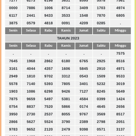
7277
6273
6196
3631
8595
5578
7561
0000
7886
1006
8714
3409
1703
4974
6117
2441
9433
3533
1548
7870
6805
3875
0579
4818
0091
4209
0285
.
Senin
Selasa
Rabu
Kamis
Jumat
Sabtu
Minggu
TAHUN 2023
Senin
Selasa
Rabu
Kamis
Jumat
Sabtu
Minggu
.
.
.
.
.
.
7575
7645
1968
2862
6180
6765
2925
8516
3161
4044
4357
1606
5845
2910
4971
2949
1810
9702
3312
0543
1509
9533
5578
7140
5393
7805
3401
5232
3019
1903
1086
6298
9426
7127
8245
5649
7875
9659
5497
5381
4584
0399
1424
0754
8837
7520
5866
0174
4645
2656
3950
2730
2537
8055
9767
3569
8517
2866
5627
5524
3790
2389
2798
2051
9783
9652
2120
2479
9398
0571
3137