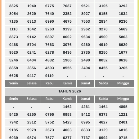
8825
1940
6775
7687
9521
3105
3292
8054
2629
7640
2352
8927
6155
1034
7135
6313
6990
4675
7553
2834
9230
1110
1642
3263
9199
2962
3270
5669
8873
9142
6897
0602
9634
4500
5863
0468
5704
7663
3076
0260
4919
6629
9520
0241
6278
8436
2735
8250
1677
5246
6404
4832
1906
2490
8052
8618
8858
2856
4593
8555
2494
0455
3265
6625
9417
9119
.
.
.
.
Senin
Selasa
Rabu
Kamis
Jumat
Sabtu
Minggu
TAHUN 2026
Senin
Selasa
Rabu
Kamis
Jumat
Sabtu
Minggu
.
.
.
1462
4261
1464
4895
5425
6250
0795
0953
8412
6373
1221
7942
2312
5752
5423
6995
4627
2401
9185
9979
2673
4003
8833
3129
6816
6039
9874
7577
6277
7737
0992
0715