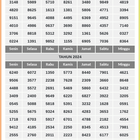
3148
5989
5710
8261
3480
9849
4819
4820
8625
1613
1381
5806
4771
3394
9151
9645
4088
4495
6369
4952
8905
4010
4986
0637
3690
8860
4357
7140
3706
8818
5312
3292
1361
5626
0327
0224
1391
9852
1155
6905
7036
8364
Senin
Selasa
Rabu
Kamis
Jumat
Sabtu
Minggu
TAHUN 2024
Senin
Selasa
Rabu
Kamis
Jumat
Sabtu
Minggu
6240
6072
1350
5773
8440
7901
4621
9506
3577
2238
7628
2309
3660
8648
4488
5572
2691
5469
5860
6432
3432
3409
2400
9649
6220
6827
3922
3205
0545
5088
5818
5391
3232
1628
0591
5255
5675
9324
8263
4283
3653
1762
1718
6703
5917
6701
4788
2182
4554
9412
4185
2534
2250
8345
4513
7981
2555
2760
2011
2223
8423
6177
6025