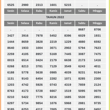
6525
2980
2313
1601
5215
.
.
Senin
Selasa
Rabu
Kamis
Jumat
Sabtu
Minggu
TAHUN 2022
Senin
Selasa
Rabu
Kamis
Jumat
Sabtu
Minggu
.
.
.
.
.
8687
8706
3427
3916
7978
5452
8396
6029
1931
1444
8659
3828
2219
1229
4880
6592
8640
1933
1004
3071
2902
5794
7623
2259
4105
8957
5169
7445
3087
7475
0015
6514
0424
2179
6638
2173
1416
0268
8213
3781
7129
3549
6243
4011
6188
5778
5638
0985
4039
9231
9194
1131
9143
6454
2282
1071
8285
2300
1203
4742
5926
0743
4319
7859
2124
8763
4173
5728
6667
1519
5095
0079
0210
5422
7775
8216
1685
5530
2851
6297
5734
9854
1076
5968
2881
9735
9185
6253
4112
7005
2735
8852
0452