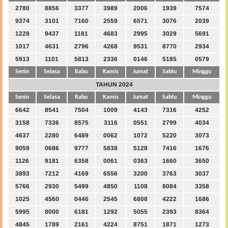
2780
8856
3377
3989
2006
1939
7574
9374
3101
7160
2559
6571
3076
2039
1228
9437
1181
4683
2995
3029
5691
1017
4631
2796
4268
9531
8770
2934
5913
1101
5813
2336
0146
5185
0579
Senin
Selasa
Rabu
Kamis
Jumat
Sabtu
Minggu
TAHUN 2024
Senin
Selasa
Rabu
Kamis
Jumat
Sabtu
Minggu
6642
8541
7504
1009
4143
7316
4252
3158
7336
8575
3116
0551
2799
4034
4637
2280
6489
0062
1072
5220
3073
9059
0686
9777
5838
5128
7416
1676
1126
9181
6358
0061
0363
1660
3650
3893
7212
4169
6556
3200
3763
3037
5766
2930
5499
4850
1108
8084
3358
1025
4560
0446
2545
6808
4222
1686
5995
8000
6181
1292
5055
2393
8364
4845
1789
2161
4224
8751
1871
1273