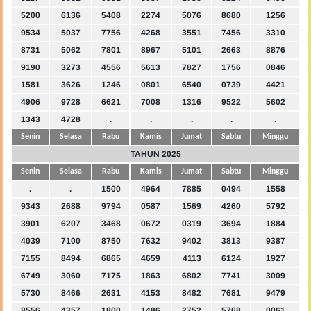
5200
6136
5408
2274
5076
8680
1256
9534
5037
7756
4268
3551
7456
3310
8731
5062
7801
8967
5101
2663
8876
9190
3273
4556
5613
7827
1756
0846
1581
3626
1246
0801
6540
0739
4421
4906
9728
6621
7008
1316
9522
5602
1343
4728
.
.
.
.
.
Senin
Selasa
Rabu
Kamis
Jumat
Sabtu
Minggu
TAHUN 2025
Senin
Selasa
Rabu
Kamis
Jumat
Sabtu
Minggu
.
.
1500
4964
7885
0494
1558
9343
2688
9794
0587
1569
4260
5792
3901
6207
3468
0672
0319
3694
1884
4039
7100
8750
7632
9402
3813
9387
7155
8494
6865
4659
4113
6124
1927
6749
3060
7175
1863
6802
7741
3009
5730
8466
2631
4153
8482
7681
9479
8556
4357
1800
1486
2752
5768
0061