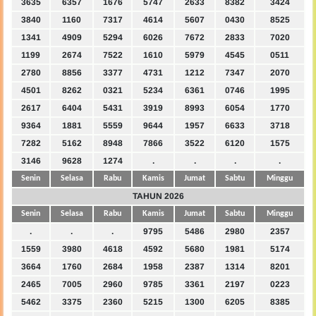
3635
6357
1676
5747
2633
8382
3424
3840
1160
7317
4614
5607
0430
8525
1341
4909
5294
6026
7672
2833
7020
1199
2674
7522
1610
5979
4545
0511
2780
8856
3377
4731
1212
7347
2070
4501
8262
0321
5234
6361
0746
1995
2617
6404
5431
3919
8993
6054
1770
9364
1881
5559
9644
1957
6633
3718
7282
5162
8948
7866
3522
6120
1575
3146
9628
1274
.
.
.
.
Senin
Selasa
Rabu
Kamis
Jumat
Sabtu
Minggu
TAHUN 2026
Senin
Selasa
Rabu
Kamis
Jumat
Sabtu
Minggu
.
.
.
9795
5486
2980
2357
1559
3980
4618
4592
5680
1981
5174
3664
1760
2684
1958
2387
1314
8201
2465
7005
2960
9785
3361
2197
0223
5462
3375
2360
5215
1300
6205
8385