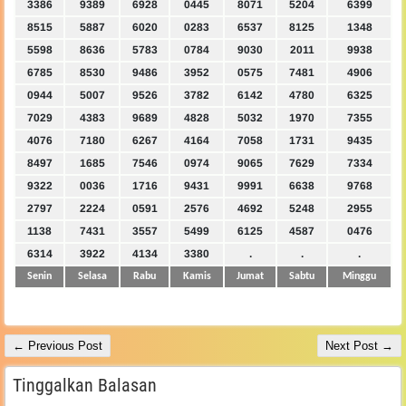
3386
9389
6928
0445
8071
5204
6399
8515
5887
6020
0283
6537
8125
1348
5598
8636
5783
0784
9030
2011
9938
6785
8530
9486
3952
0575
7481
4906
0944
5007
9526
3782
6142
4780
6325
7029
4383
9689
4828
5032
1970
7355
4076
7180
6267
4164
7058
1731
9435
8497
1685
7546
0974
9065
7629
7334
9322
0036
1716
9431
9991
6638
9768
2797
2224
0591
2576
4692
5248
2955
1138
7431
3557
5499
6125
4587
0476
6314
3922
4134
3380
.
.
.
Senin
Selasa
Rabu
Kamis
Jumat
Sabtu
Minggu
← Previous Post
Next Post →
Tinggalkan Balasan