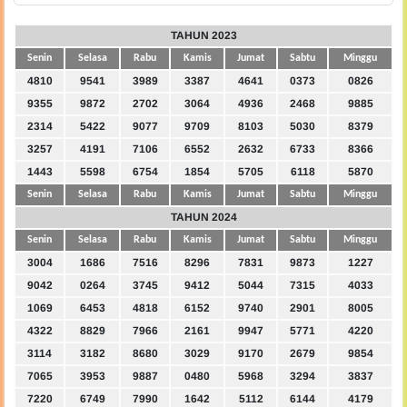
TAHUN 2023
Senin
Selasa
Rabu
Kamis
Jumat
Sabtu
Minggu
4810
9541
3989
3387
4641
0373
0826
9355
9872
2702
3064
4936
2468
9885
2314
5422
9077
9709
8103
5030
8379
3257
4191
7106
6552
2632
6733
8366
1443
5598
6754
1854
5705
6118
5870
Senin
Selasa
Rabu
Kamis
Jumat
Sabtu
Minggu
TAHUN 2024
Senin
Selasa
Rabu
Kamis
Jumat
Sabtu
Minggu
3004
1686
7516
8296
7831
9873
1227
9042
0264
3745
9412
5044
7315
4033
1069
6453
4818
6152
9740
2901
8005
4322
8829
7966
2161
9947
5771
4220
3114
3182
8680
3029
9170
2679
9854
7065
3953
9887
0480
5968
3294
3837
7220
6749
7990
1642
5112
6144
4179