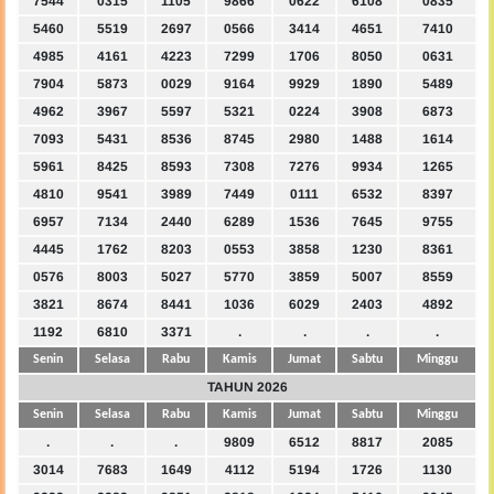
7544
0315
1105
9866
0622
6108
0835
5460
5519
2697
0566
3414
4651
7410
4985
4161
4223
7299
1706
8050
0631
7904
5873
0029
9164
9929
1890
5489
4962
3967
5597
5321
0224
3908
6873
7093
5431
8536
8745
2980
1488
1614
5961
8425
8593
7308
7276
9934
1265
4810
9541
3989
7449
0111
6532
8397
6957
7134
2440
6289
1536
7645
9755
4445
1762
8203
0553
3858
1230
8361
0576
8003
5027
5770
3859
5007
8559
3821
8674
8441
1036
6029
2403
4892
1192
6810
3371
.
.
.
.
Senin
Selasa
Rabu
Kamis
Jumat
Sabtu
Minggu
TAHUN 2026
Senin
Selasa
Rabu
Kamis
Jumat
Sabtu
Minggu
.
.
.
9809
6512
8817
2085
3014
7683
1649
4112
5194
1726
1130