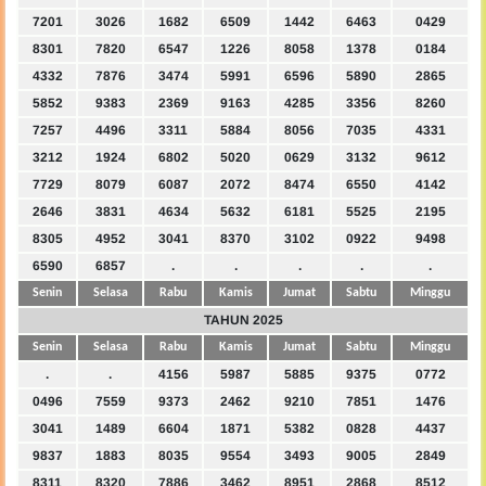
7201
3026
1682
6509
1442
6463
0429
8301
7820
6547
1226
8058
1378
0184
4332
7876
3474
5991
6596
5890
2865
5852
9383
2369
9163
4285
3356
8260
7257
4496
3311
5884
8056
7035
4331
3212
1924
6802
5020
0629
3132
9612
7729
8079
6087
2072
8474
6550
4142
2646
3831
4634
5632
6181
5525
2195
8305
4952
3041
8370
3102
0922
9498
6590
6857
.
.
.
.
.
Senin
Selasa
Rabu
Kamis
Jumat
Sabtu
Minggu
TAHUN 2025
Senin
Selasa
Rabu
Kamis
Jumat
Sabtu
Minggu
.
.
4156
5987
5885
9375
0772
0496
7559
9373
2462
9210
7851
1476
3041
1489
6604
1871
5382
0828
4437
9837
1883
8035
9554
3493
9005
2849
8311
8320
7886
3462
8951
2868
8512