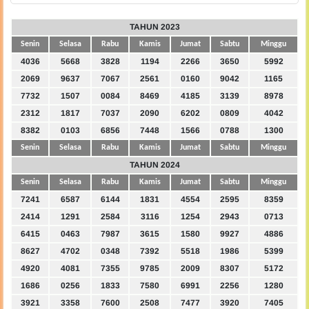
TAHUN 2023
Senin
Selasa
Rabu
Kamis
Jumat
Sabtu
Minggu
4036
5668
3828
1194
2266
3650
5992
2069
9637
7067
2561
0160
9042
1165
7732
1507
0084
8469
4185
3139
8978
2312
1817
7037
2090
6202
0809
4042
8382
0103
6856
7448
1566
0788
1300
Senin
Selasa
Rabu
Kamis
Jumat
Sabtu
Minggu
TAHUN 2024
Senin
Selasa
Rabu
Kamis
Jumat
Sabtu
Minggu
7241
6587
6144
1831
4554
2595
8359
2414
1291
2584
3116
1254
2943
0713
6415
0463
7987
3615
1580
9927
4886
8627
4702
0348
7392
5518
1986
5399
4920
4081
7355
9785
2009
8307
5172
1686
0256
1833
7580
6991
2256
1280
3921
3358
7600
2508
7477
3920
7405