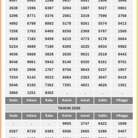
6407
0083
1268
0637
8991
2906
3848
2638
1596
6387
3204
1887
5027
0861
3296
8771
0376
2081
3319
7590
3768
4992
6798
8883
5178
9261
5574
0413
7258
1763
6465
8250
2369
5787
1569
4928
7182
9459
6215
4773
9178
0664
5234
4689
7180
6305
4225
6934
0982
4036
5668
3828
2635
9031
2518
9443
8046
9961
5943
8140
9320
8161
9701
8765
2906
1767
8750
9843
0337
1957
7034
5142
0023
6084
2363
3047
8418
5046
0192
7362
7291
4921
4626
1361
3860
1251
8302
.
.
.
.
Senin
Selasa
Rabu
Kamis
Jumat
Sabtu
Minggu
TAHUN 2026
Senin
Selasa
Rabu
Kamis
Jumat
Sabtu
Minggu
.
.
.
9955
2747
6422
1699
0267
8728
6383
6506
2665
5280
0407