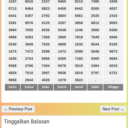
1347
6016
2157
9465
0213
7490
3435
0713
8464
0823
6458
9442
8265
4057
0441
5307
2792
3804
5861
2535
2410
3391
8576
0125
2267
3858
6812
9063
3994
7055
8256
5048
1246
3566
8300
4889
0283
7368
2669
7818
7649
6568
2540
3849
7520
4808
1630
9544
8193
1675
7472
5298
1473
0399
5048
9873
1040
2754
5066
8369
7160
9400
8684
9368
2766
7454
6078
3619
2494
6019
4828
7510
3097
9558
2810
5797
6721
9958
2944
4026
1079
3622
.
.
Senin
Selasa
Rabu
Kamis
Jumat
Sabtu
Minggu
← Previous Post
Next Post →
Tinggalkan Balasan