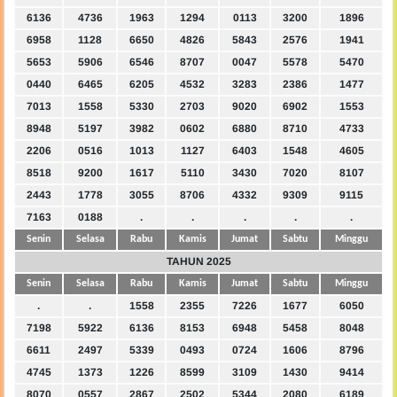
6136
4736
1963
1294
0113
3200
1896
6958
1128
6650
4826
5843
2576
1941
5653
5906
6546
8707
0047
5578
5470
0440
6465
6205
4532
3283
2386
1477
7013
1558
5330
2703
9020
6902
1553
8948
5197
3982
0602
6880
8710
4733
2206
0516
1013
1127
6403
1548
4605
8518
9200
1617
5110
3430
7020
8107
2443
1778
3055
8706
4332
9309
9115
7163
0188
.
.
.
.
.
Senin
Selasa
Rabu
Kamis
Jumat
Sabtu
Minggu
TAHUN 2025
Senin
Selasa
Rabu
Kamis
Jumat
Sabtu
Minggu
.
.
1558
2355
7226
1677
6050
7198
5922
6136
8153
6948
5458
8048
6611
2497
5339
0493
0724
1606
8796
4745
1373
1226
8599
3109
1430
9414
8070
0557
2867
2502
5344
2080
6189