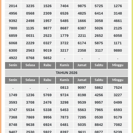
2014
3235
1526
7404
9875
5725
1276
4956
0568
2309
6526
4825
6414
3148
9392
2498
1957
5485
1666
3058
4661
7800
1135
9877
8687
6387
5026
2125
6859
0031
2523
1779
2211
2652
6058
6068
2229
0327
3722
6174
5875
1171
6300
2563
9019
3217
2358
3117
9880
4922
0768
5652
.
.
.
.
Senin
Selasa
Rabu
Kamis
Jumat
Sabtu
Minggu
TAHUN 2026
Senin
Selasa
Rabu
Kamis
Jumat
Sabtu
Minggu
.
.
.
0813
9097
5862
7524
1749
1236
5769
9724
8198
4256
3227
3593
3708
2476
3298
9539
9957
0499
3747
5534
5338
5453
5563
7965
6593
7368
7869
9956
7873
7285
0530
9179
8748
9638
6924
0481
5035
8842
7082
9407
2530
5922
8397
9611
0877
5239