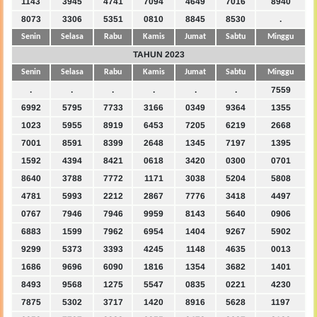
1143
3945
4741
7094
4649
7016
8940
8073
3306
5351
0810
8845
8530
.
Senin
Selasa
Rabu
Kamis
Jumat
Sabtu
Minggu
TAHUN 2023
Senin
Selasa
Rabu
Kamis
Jumat
Sabtu
Minggu
.
.
.
.
.
.
7559
6992
5795
7733
3166
0349
9364
1355
1023
5955
8919
6453
7205
6219
2668
7001
8591
8399
2648
1345
7197
1395
1592
4394
8421
0618
3420
0300
0701
8640
3788
7772
1171
3038
5204
5808
4781
5993
2212
2867
7776
3418
4497
0767
7946
7946
9959
8143
5640
0906
6883
1599
7962
6954
1404
9267
5902
9299
5373
3393
4245
1148
4635
0013
1686
9696
6090
1816
1354
3682
1401
8493
9568
1275
5547
0835
0221
4230
7875
5302
3717
1420
8916
5628
1197