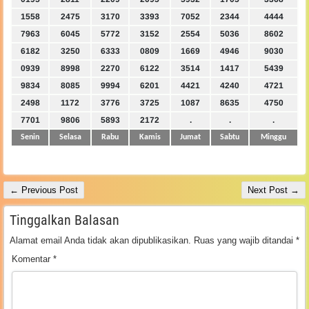
1558
2475
3170
3393
7052
2344
4444
7963
6045
5772
3152
2554
5036
8602
6182
3250
6333
0809
1669
4946
9030
0939
8998
2270
6122
3514
1417
5439
9834
8085
9994
6201
4421
4240
4721
2498
1172
3776
3725
1087
8635
4750
7701
9806
5893
2172
.
.
.
Senin
Selasa
Rabu
Kamis
Jumat
Sabtu
Minggu
← Previous Post
Next Post →
Tinggalkan Balasan
Alamat email Anda tidak akan dipublikasikan.
Ruas yang wajib ditandai
*
Komentar
*