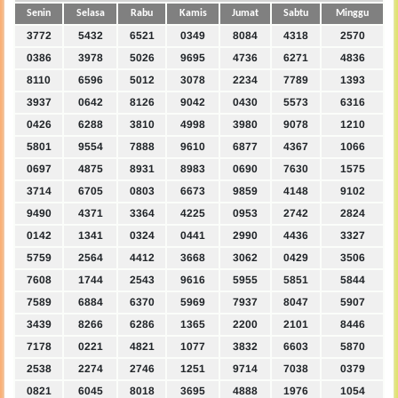
Senin
Selasa
Rabu
Kamis
Jumat
Sabtu
Minggu
3772
5432
6521
0349
8084
4318
2570
0386
3978
5026
9695
4736
6271
4836
8110
6596
5012
3078
2234
7789
1393
3937
0642
8126
9042
0430
5573
6316
0426
6288
3810
4998
3980
9078
1210
5801
9554
7888
9610
6877
4367
1066
0697
4875
8931
8983
0690
7630
1575
3714
6705
0803
6673
9859
4148
9102
9490
4371
3364
4225
0953
2742
2824
0142
1341
0324
0441
2990
4436
3327
5759
2564
4412
3668
3062
0429
3506
7608
1744
2543
9616
5955
5851
5844
7589
6884
6370
5969
7937
8047
5907
3439
8266
6286
1365
2200
2101
8446
7178
0221
4821
1077
3832
6603
5870
2538
2274
2746
1251
9714
7038
0379
0821
6045
8018
3695
4888
1976
1054