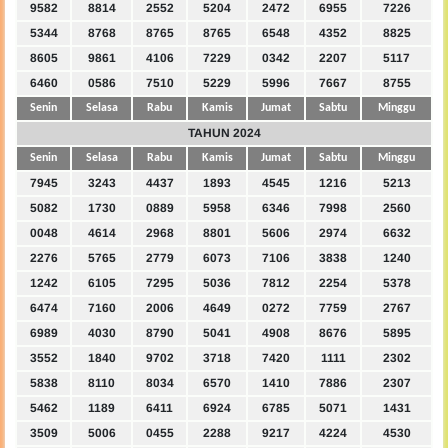
9582
8814
2552
5204
2472
6955
7226
5344
8768
8765
8765
6548
4352
8825
8605
9861
4106
7229
0342
2207
5117
6460
0586
7510
5229
5996
7667
8755
Senin
Selasa
Rabu
Kamis
Jumat
Sabtu
Minggu
TAHUN 2024
Senin
Selasa
Rabu
Kamis
Jumat
Sabtu
Minggu
7945
3243
4437
1893
4545
1216
5213
5082
1730
0889
5958
6346
7998
2560
0048
4614
2968
8801
5606
2974
6632
2276
5765
2779
6073
7106
3838
1240
1242
6105
7295
5036
7812
2254
5378
6474
7160
2006
4649
0272
7759
2767
6989
4030
8790
5041
4908
8676
5895
3552
1840
9702
3718
7420
1111
2302
5838
8110
8034
6570
1410
7886
2307
5462
1189
6411
6924
6785
5071
1431
3509
5006
0455
2288
9217
4224
4530