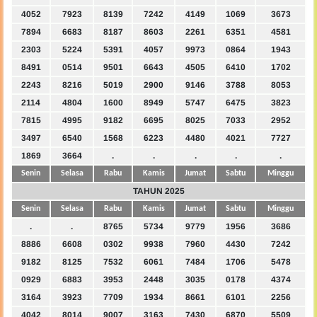
4052
7923
8139
7242
4149
1069
3673
7894
6683
8187
8603
2261
6351
4581
2303
5224
5391
4057
9973
0864
1943
8491
0514
9501
6643
4505
6410
1702
2243
8216
5019
2900
9146
3788
8053
2114
4804
1600
8949
5747
6475
3823
7815
4995
9182
6695
8025
7033
2952
3497
6540
1568
6223
4480
4021
7727
1869
3664
.
.
.
.
.
Senin
Selasa
Rabu
Kamis
Jumat
Sabtu
Minggu
TAHUN 2025
Senin
Selasa
Rabu
Kamis
Jumat
Sabtu
Minggu
.
.
8765
5734
9779
1956
3686
8886
6608
0302
9938
7960
4430
7242
9182
8125
7532
6061
7484
1706
5478
0929
6883
3953
2448
3035
0178
4374
3164
3923
7709
1934
8661
6101
2256
4042
8014
9007
3163
7430
6870
5509