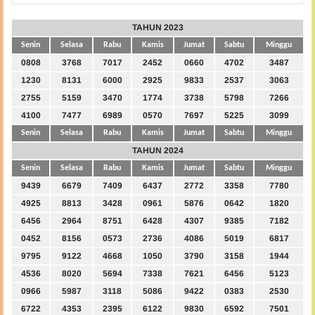
TAHUN 2023
Senin
Selasa
Rabu
Kamis
Jumat
Sabtu
Minggu
0808
3768
7017
2452
0660
4702
3487
1230
8131
6000
2925
9833
2537
3063
2755
5159
3470
1774
3738
5798
7266
4100
7477
6989
0570
7697
5225
3099
Senin
Selasa
Rabu
Kamis
Jumat
Sabtu
Minggu
TAHUN 2024
Senin
Selasa
Rabu
Kamis
Jumat
Sabtu
Minggu
9439
6679
7409
6437
2772
3358
7780
4925
8813
3428
0961
5876
0642
1820
6456
2964
8751
6428
4307
9385
7182
0452
8156
0573
2736
4086
5019
6817
9795
9122
4668
1050
3790
3158
1944
4536
8020
5694
7338
7621
6456
5123
0966
5987
3118
5086
9422
0383
2530
6722
4353
2395
6122
9830
6592
7501