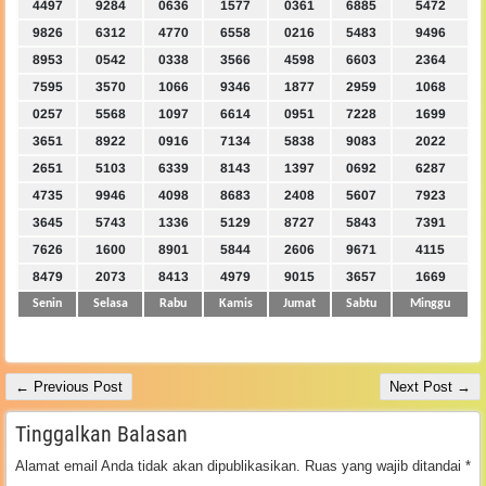
4497
9284
0636
1577
0361
6885
5472
9826
6312
4770
6558
0216
5483
9496
8953
0542
0338
3566
4598
6603
2364
7595
3570
1066
9346
1877
2959
1068
0257
5568
1097
6614
0951
7228
1699
3651
8922
0916
7134
5838
9083
2022
2651
5103
6339
8143
1397
0692
6287
4735
9946
4098
8683
2408
5607
7923
3645
5743
1336
5129
8727
5843
7391
7626
1600
8901
5844
2606
9671
4115
8479
2073
8413
4979
9015
3657
1669
Senin
Selasa
Rabu
Kamis
Jumat
Sabtu
Minggu
← Previous Post
Next Post →
Tinggalkan Balasan
Alamat email Anda tidak akan dipublikasikan.
Ruas yang wajib ditandai
*