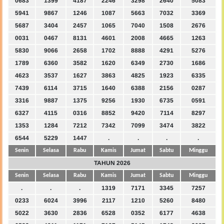
0683
1399
4187
2246
3298
2640
5083
5941
9867
1246
1087
5663
7032
3369
5687
3404
2457
1065
7040
1508
2676
0031
0467
8131
4601
2008
4665
1263
5830
9066
2658
1702
8888
4291
5276
1789
6360
3582
1620
6349
2730
1686
4623
3537
1627
3863
4825
1923
6335
7439
6114
3715
1640
6388
2156
0287
3316
9887
1375
9256
1930
6735
0591
6327
4115
0316
8852
9420
7114
8297
1353
1284
7212
7342
7099
3474
3822
6544
5229
1447
.
.
.
.
Senin
Selasa
Rabu
Kamis
Jumat
Sabtu
Minggu
TAHUN 2026
Senin
Selasa
Rabu
Kamis
Jumat
Sabtu
Minggu
.
.
.
1319
7171
3345
7257
0233
6024
3996
2117
1210
5260
8480
5022
3630
2836
6528
0352
6177
4638