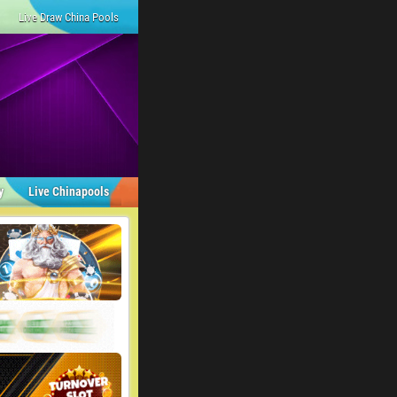
Live Draw China Pools
y
Live Chinapools