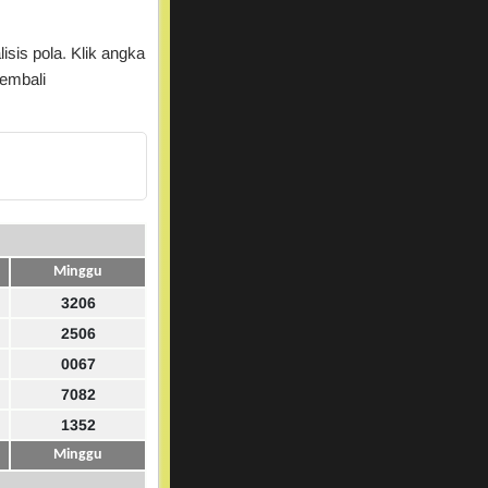
isis pola. Klik angka
kembali
Minggu
3206
2506
0067
7082
1352
Minggu