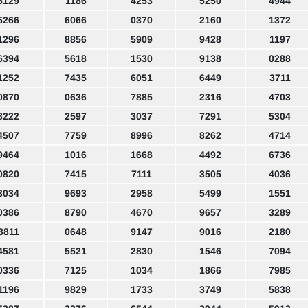
5129
1186
4253
5250
4944
5266
6066
0370
2160
1372
1296
8856
5909
9428
1197
6394
5618
1530
9138
0288
1252
7435
6051
6449
3711
0870
0636
7885
2316
4703
8222
2597
3037
7291
5304
4507
7759
8996
8262
4714
9464
1016
1668
4492
6736
0820
7415
7111
3505
4036
3034
9693
2958
5499
1551
0386
8790
4670
9657
3289
3811
0648
9147
9016
2180
4581
5521
2830
1546
7094
0336
7125
1034
1866
7985
1196
9829
1733
3749
5838