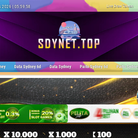
Live Draw Taiwan
 2026 | 05:59:59
ney
Data Sydney 6d
Data Sydney
Paito Sydney 6d
Paito Sydne