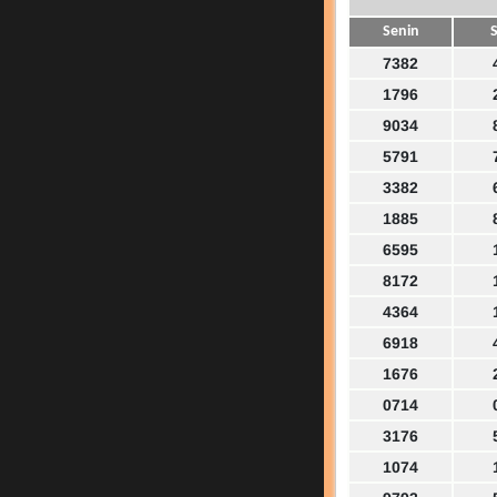
Senin
S
7382
1796
9034
5791
3382
1885
6595
8172
4364
6918
1676
0714
3176
1074