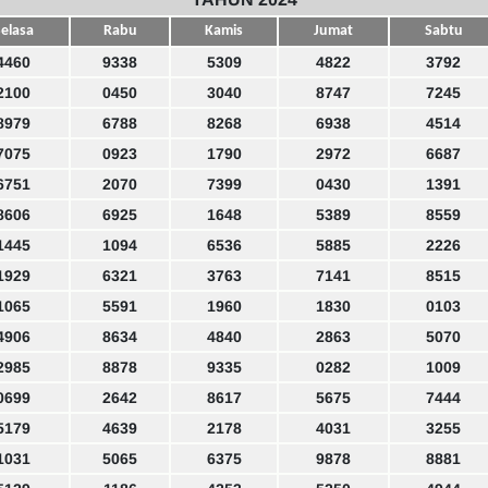
elasa
Rabu
Kamis
Jumat
Sabtu
4460
9338
5309
4822
3792
2100
0450
3040
8747
7245
8979
6788
8268
6938
4514
7075
0923
1790
2972
6687
6751
2070
7399
0430
1391
8606
6925
1648
5389
8559
1445
1094
6536
5885
2226
1929
6321
3763
7141
8515
1065
5591
1960
1830
0103
4906
8634
4840
2863
5070
2985
8878
9335
0282
1009
0699
2642
8617
5675
7444
5179
4639
2178
4031
3255
1031
5065
6375
9878
8881