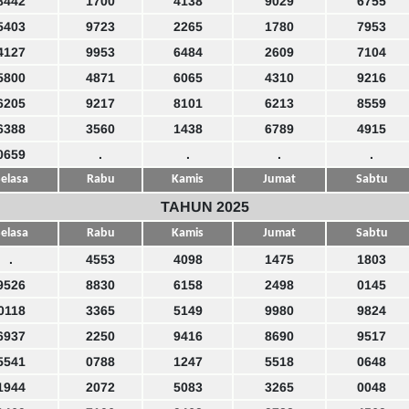
8442
1700
4138
9029
6755
5403
9723
2265
1780
7953
4127
9953
6484
2609
7104
5800
4871
6065
4310
9216
6205
9217
8101
6213
8559
6388
3560
1438
6789
4915
0659
.
.
.
.
elasa
Rabu
Kamis
Jumat
Sabtu
TAHUN 2025
elasa
Rabu
Kamis
Jumat
Sabtu
.
4553
4098
1475
1803
9526
8830
6158
2498
0145
0118
3365
5149
9980
9824
6937
2250
9416
8690
9517
5541
0788
1247
5518
0648
1944
2072
5083
3265
0048