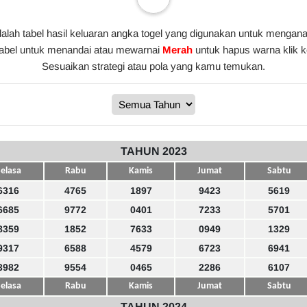
alah tabel hasil keluaran angka togel yang digunakan untuk menganal
tabel untuk menandai atau mewarnai
Merah
untuk hapus warna klik 
Sesuaikan strategi atau pola yang kamu temukan.
TAHUN 2023
elasa
Rabu
Kamis
Jumat
Sabtu
6316
4765
1897
9423
5619
6685
9772
0401
7233
5701
8359
1852
7633
0949
1329
9317
6588
4579
6723
6941
3982
9554
0465
2286
6107
elasa
Rabu
Kamis
Jumat
Sabtu
TAHUN 2024