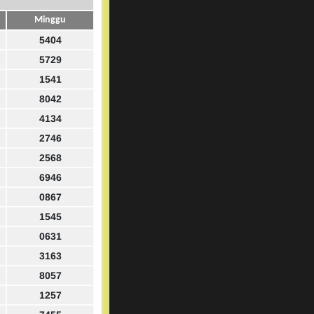
Minggu
5404
5729
1541
8042
4134
2746
2568
6946
0867
1545
0631
3163
8057
1257