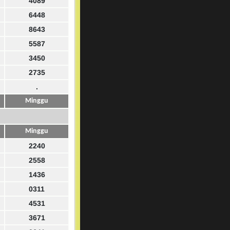
4089
6448
8643
5587
3450
2735
.
Minggu
Minggu
2240
2558
1436
0311
4531
3671