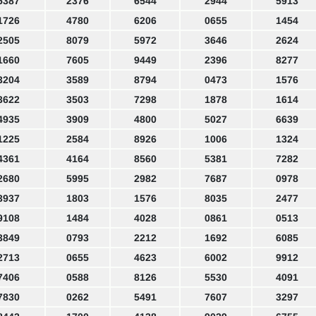
5387
2376
6544
2944
5913
1726
4780
6206
0655
1454
2505
8079
5972
3646
2624
1660
7605
9449
2396
8277
3204
3589
8794
0473
1576
3622
3503
7298
1878
1614
4935
3909
4800
5027
6639
1225
2584
8926
1006
1324
4361
4164
8560
5381
7282
2680
5995
2982
7687
0978
3937
1803
1576
8035
2477
9108
1484
4028
0861
0513
3849
0793
2212
1692
6085
2713
0655
4623
6002
9912
7406
0588
8126
5530
4091
7830
0262
5491
7607
3297