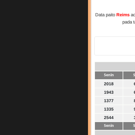
Data paito
Reims
ad
pada 
Senin
S
2018
1943
1377
1335
2544
Senin
S