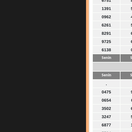
6751
1391
0962
6261
8291
9725
6138
Senin
S
Senin
S
.
0475
0654
3502
3247
6877