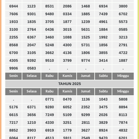
6944
1123
8531
2086
1468
6934
3800
7606
9301
9480
0334
1885
7439
6702
1933
1835
3705
1877
1239
4961
5573
3100
2764
0436
3015
5631
1884
0585
2255
6367
3460
1088
1525
1992
3213
8568
2047
5248
4300
5731
1856
2791
6700
3105
3662
4136
1806
3855
4722
4305
9392
9510
3799
9774
3414
1887
9906
0583
.
.
.
.
.
Senin
Selasa
Rabu
Kamis
Jumat
Sabtu
Minggu
TAHUN 2025
Senin
Selasa
Rabu
Kamis
Jumat
Sabtu
Minggu
.
.
0771
0470
1136
1043
5808
5176
6371
9280
6052
2352
3475
8894
6615
3656
7249
5109
9299
2026
8113
7217
1210
4330
3251
2811
3829
7874
8852
3903
6919
1779
3627
8924
4832
6064
8117
4513
5911
2549
9470
6201