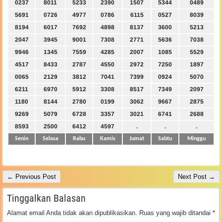
0237
8011
5233
2390
1507
5344
0489
5691
0726
4977
0786
6115
0527
8039
8194
6017
7692
4898
8137
3600
5213
2047
3945
9001
7308
2771
5636
7038
9946
1345
7559
4285
2007
1085
5529
4517
8433
2787
4550
2972
7250
1897
0065
2129
3812
7041
7399
0924
5070
6211
6970
5912
3308
8517
7349
2097
1180
8144
2780
0199
3062
9667
2875
9269
5079
6728
3357
3021
6741
2688
8593
2500
6412
4597
.
.
.
Senin
Selasa
Rabu
Kamis
Jumat
Sabtu
Minggu
← Previous Post
Next Post →
Tinggalkan Balasan
Alamat email Anda tidak akan dipublikasikan.
Ruas yang wajib ditandai
*