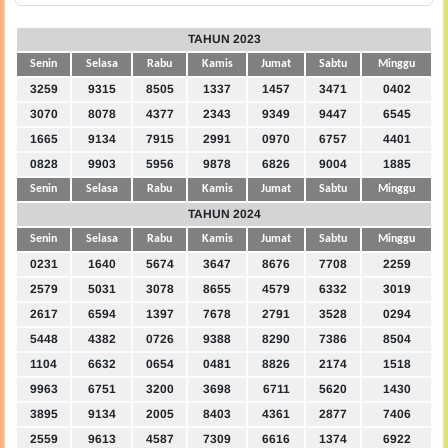
TAHUN 2023
Senin
Selasa
Rabu
Kamis
Jumat
Sabtu
Minggu
3259
9315
8505
1337
1457
3471
0402
3070
8078
4377
2343
9349
9447
6545
1665
9134
7915
2991
0970
6757
4401
0828
9903
5956
9878
6826
9004
1885
Senin
Selasa
Rabu
Kamis
Jumat
Sabtu
Minggu
TAHUN 2024
Senin
Selasa
Rabu
Kamis
Jumat
Sabtu
Minggu
0231
1640
5674
3647
8676
7708
2259
2579
5031
3078
8655
4579
6332
3019
2617
6594
1397
7678
2791
3528
0294
5448
4382
0726
9388
8290
7386
8504
1104
6632
0654
0481
8826
2174
1518
9963
6751
3200
3698
6711
5620
1430
3895
9134
2005
8403
4361
2877
7406
2559
9613
4587
7309
6616
1374
6922