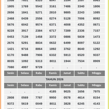
2558
7651
8320
6047
3394
1097
8963
1805
1769
5542
3161
7486
3340
1806
2656
1841
5271
2810
9885
2243
1085
2468
0439
2556
0274
5128
7006
8092
5676
6042
9574
6371
4008
4352
0671
9228
3917
2384
6717
7289
2336
7157
0453
7139
1458
3372
0886
5839
1473
2676
5291
8834
0632
6499
8097
5122
1421
9716
8864
1892
3762
8640
1292
6170
9488
7906
6332
5913
6520
9337
8035
1092
5313
8011
1944
7534
8909
7080
4997
9729
.
.
.
.
Senin
Selasa
Rabu
Kamis
Jumat
Sabtu
Minggu
TAHUN 2026
Senin
Selasa
Rabu
Kamis
Jumat
Sabtu
Minggu
.
.
.
4185
9025
1656
7975
2808
0569
7787
9950
0578
4614
8154
9372
5619
0049
8011
3828
6245
4143