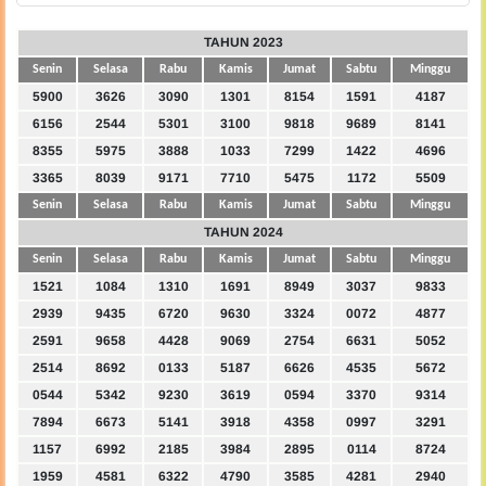
TAHUN 2023
Senin
Selasa
Rabu
Kamis
Jumat
Sabtu
Minggu
5900
3626
3090
1301
8154
1591
4187
6156
2544
5301
3100
9818
9689
8141
8355
5975
3888
1033
7299
1422
4696
3365
8039
9171
7710
5475
1172
5509
Senin
Selasa
Rabu
Kamis
Jumat
Sabtu
Minggu
TAHUN 2024
Senin
Selasa
Rabu
Kamis
Jumat
Sabtu
Minggu
1521
1084
1310
1691
8949
3037
9833
2939
9435
6720
9630
3324
0072
4877
2591
9658
4428
9069
2754
6631
5052
2514
8692
0133
5187
6626
4535
5672
0544
5342
9230
3619
0594
3370
9314
7894
6673
5141
3918
4358
0997
3291
1157
6992
2185
3984
2895
0114
8724
1959
4581
6322
4790
3585
4281
2940