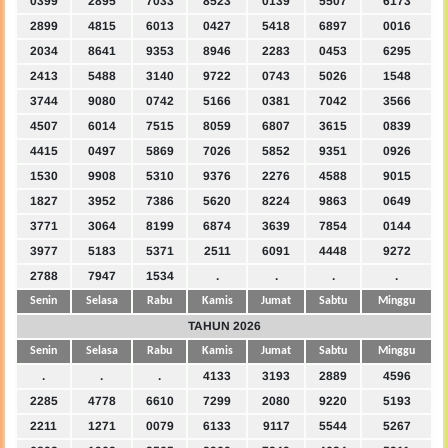
0399
2895
7033
8523
0139
5507
6173
2899
4815
6013
0427
5418
6897
0016
2034
8641
9353
8946
2283
0453
6295
2413
5488
3140
9722
0743
5026
1548
3744
9080
0742
5166
0381
7042
3566
4507
6014
7515
8059
6807
3615
0839
4415
0497
5869
7026
5852
9351
0926
1530
9908
5310
9376
2276
4588
9015
1827
3952
7386
5620
8224
9863
0649
3771
3064
8199
6874
3639
7854
0144
3977
5183
5371
2511
6091
4448
9272
2788
7947
1534
.
.
.
.
Senin
Selasa
Rabu
Kamis
Jumat
Sabtu
Minggu
TAHUN 2026
Senin
Selasa
Rabu
Kamis
Jumat
Sabtu
Minggu
.
.
.
4133
3193
2889
4596
2285
4778
6610
7299
2080
9220
5193
2211
1271
0079
6133
9117
5544
5267