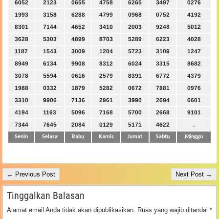
6052
2123
0655
4758
6265
3497
0276
1993
3158
6288
4799
0968
0752
4192
8301
7144
4652
3410
2003
9248
5012
3628
5303
4899
8703
5289
6223
4028
1187
1543
3009
1204
5723
3109
1247
8949
6134
9908
8312
6024
3315
8682
3078
5594
0616
2579
8391
6772
4379
1988
0332
1879
5282
0672
7881
0976
3310
9906
7136
2961
3990
2694
6601
4194
1163
5096
7168
5700
2668
9101
7344
7645
2084
0129
5171
4622
.
Senin
Selasa
Rabu
Kamis
Jumat
Sabtu
Minggu
← Previous Post
Next Post →
Tinggalkan Balasan
Alamat email Anda tidak akan dipublikasikan.
Ruas yang wajib ditandai
*