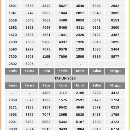
4801
0689
3342
5827
3540
5043
2982
1041
3742
5002
1844
2051
6843
3805
3556
0345
7063
4409
0059
5642
0153
1652
8825
4096
5466
5811
9826
3600
1470
3506
2681
1841
2420
9122
3487
2098
7595
9768
4337
1926
8815
1895
5590
1977
7073
9578
1338
1580
2464
7300
8908
1105
7606
2509
6689
8977
2802
6205
.
.
.
.
.
Senin
Selasa
Rabu
Kamis
Jumat
Sabtu
Minggu
TAHUN 2025
Senin
Selasa
Rabu
Kamis
Jumat
Sabtu
Minggu
.
.
3400
1110
2195
3229
4412
7060
3376
1282
1575
2591
6470
1724
8171
7133
9907
9542
4046
3079
0219
4393
8577
7047
3055
8030
5438
1799
2001
6783
8682
5342
5107
7603
3123
0838
2024
9015
9433
7004
6810
6774