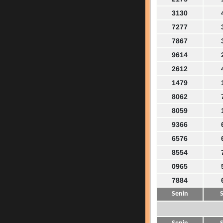
3130
7277
7867
9614
2612
1479
8062
8059
9366
6576
8554
0965
7884
Senin
S