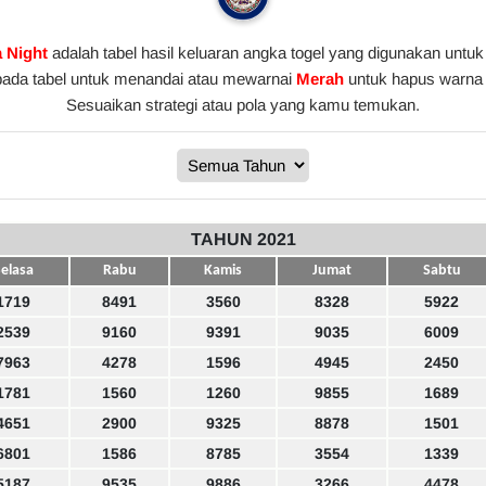
a Night
adalah tabel hasil keluaran angka togel yang digunakan untuk
pada tabel untuk menandai atau mewarnai
Merah
untuk hapus warna 
Sesuaikan strategi atau pola yang kamu temukan.
TAHUN 2021
elasa
Rabu
Kamis
Jumat
Sabtu
1719
8491
3560
8328
5922
2539
9160
9391
9035
6009
7963
4278
1596
4945
2450
1781
1560
1260
9855
1689
4651
2900
9325
8878
1501
6801
1586
8785
3554
1339
5187
9535
9886
3266
4478