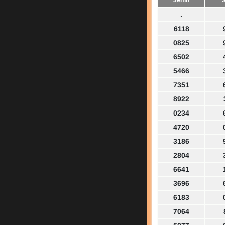
Senin
S
.
6118
0825
6502
5466
7351
8922
0234
4720
3186
2804
6641
3696
6183
7064