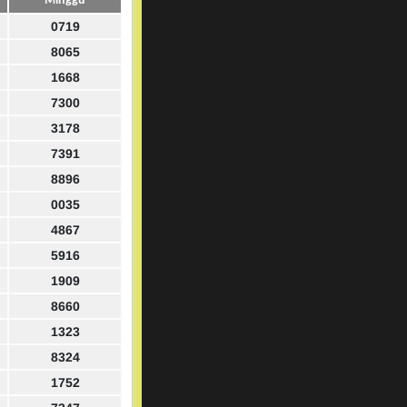
Minggu
0719
8065
1668
7300
3178
7391
8896
0035
4867
5916
1909
8660
1323
8324
1752