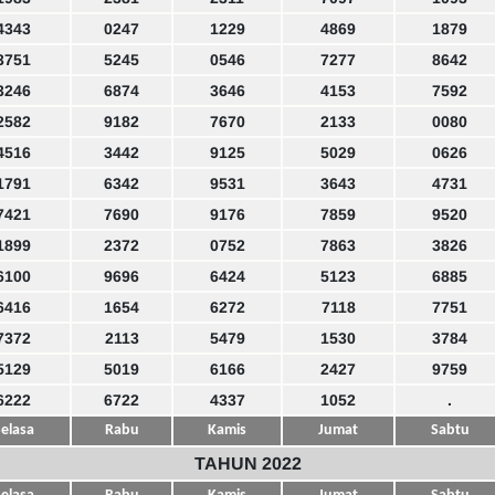
4343
0247
1229
4869
1879
3751
5245
0546
7277
8642
3246
6874
3646
4153
7592
2582
9182
7670
2133
0080
4516
3442
9125
5029
0626
1791
6342
9531
3643
4731
7421
7690
9176
7859
9520
1899
2372
0752
7863
3826
6100
9696
6424
5123
6885
6416
1654
6272
7118
7751
7372
2113
5479
1530
3784
5129
5019
6166
2427
9759
6222
6722
4337
1052
.
elasa
Rabu
Kamis
Jumat
Sabtu
TAHUN 2022