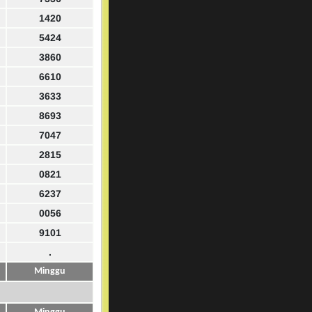
1420
5424
3860
6610
3633
8693
7047
2815
0821
6237
0056
9101
.
Minggu