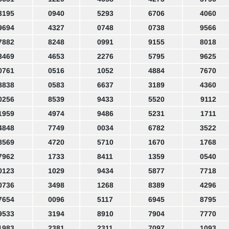
3195
0940
5293
6706
4060
9694
4327
0748
0738
9566
7882
8248
0991
9155
8018
3469
4653
2276
5795
9625
0761
0516
1052
4884
7670
8838
0583
6637
3189
4360
0256
8539
9433
5520
9112
1959
4974
9486
5231
1711
4848
7749
0034
6782
3522
8569
4720
5710
1670
1768
7962
1733
8411
1359
0540
0123
1029
9434
5877
7718
0736
3498
1268
8389
4296
7654
0096
5117
6945
8795
9533
3194
8910
7904
7770
1983
2381
2311
7097
1093