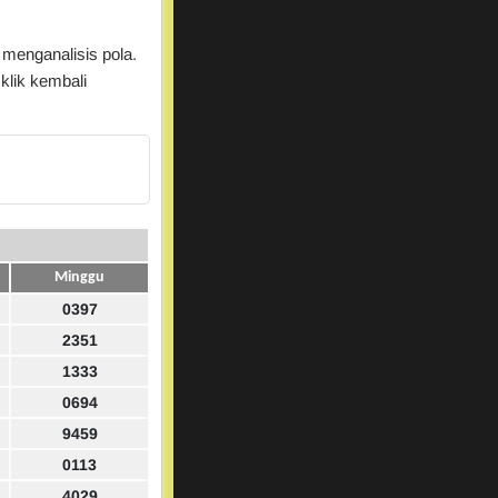
 menganalisis pola.
klik kembali
Minggu
0397
2351
1333
0694
9459
0113
4029