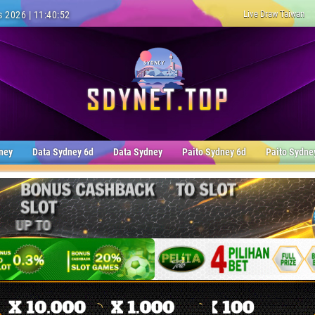
Live Draw Taiwan
 2026 | 11:40:53
ney
Data Sydney 6d
Data Sydney
Paito Sydney 6d
Paito Sydne