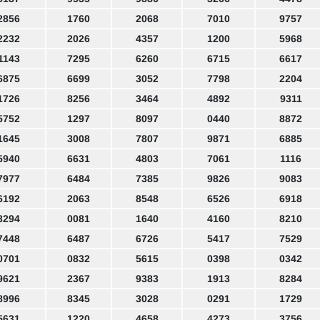
2856
1760
2068
7010
9757
2232
2026
4357
1200
5968
1143
7295
6260
6715
6617
6875
6699
3052
7798
2204
1726
8256
3464
4892
9311
5752
1297
8097
0440
8872
1645
3008
7807
9871
6885
5940
6631
4803
7061
1116
7977
6484
7385
9826
9083
6192
2063
8548
6526
6918
3294
0081
1640
4160
8210
7448
6487
6726
5417
7529
0701
0832
5615
0398
0342
9621
2367
9383
1913
8284
8996
8345
3028
0291
1729
5631
1220
4658
4273
3756