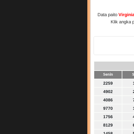
Data paito
Virgini
Klik angka 
Senin
S
2259
4902
4086
9770
1756
8129
1458