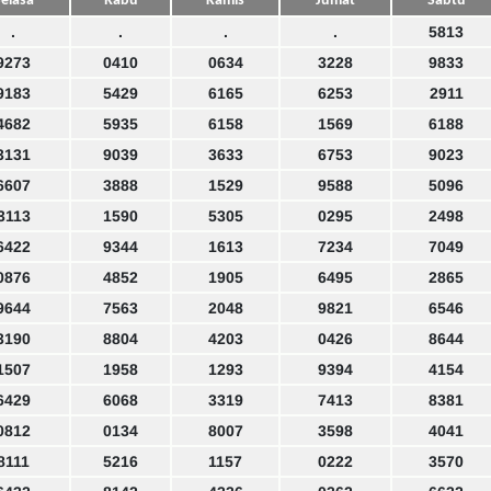
elasa
Rabu
Kamis
Jumat
Sabtu
.
.
.
.
5813
9273
0410
0634
3228
9833
9183
5429
6165
6253
2911
4682
5935
6158
1569
6188
3131
9039
3633
6753
9023
6607
3888
1529
9588
5096
3113
1590
5305
0295
2498
6422
9344
1613
7234
7049
0876
4852
1905
6495
2865
9644
7563
2048
9821
6546
3190
8804
4203
0426
8644
1507
1958
1293
9394
4154
6429
6068
3319
7413
8381
0812
0134
8007
3598
4041
8111
5216
1157
0222
3570