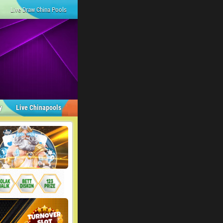
Live Draw China Pools
y
Live Chinapools