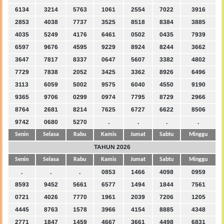
6134
3214
5763
1061
2554
7022
3916
2853
4038
7737
3525
8518
8384
3885
4035
5249
4176
6461
0502
0435
7939
6597
9676
4595
9229
8924
8244
3662
3647
7817
8337
0647
5607
3382
4802
7729
7838
2052
3425
3362
8926
6496
3113
6059
5002
9575
6040
4550
9190
9365
9706
0299
0974
7795
8729
2966
8764
2681
8214
7625
6727
6622
8506
9742
0680
5270
.
.
.
.
Senin
Selasa
Rabu
Kamis
Jumat
Sabtu
Minggu
TAHUN 2026
Senin
Selasa
Rabu
Kamis
Jumat
Sabtu
Minggu
.
.
.
0853
1466
4098
0959
8593
9452
5661
6577
1494
1844
7561
0721
4026
7770
1961
2039
7206
1205
4445
8763
1578
3966
4154
8885
4348
2771
1847
1459
4667
3661
4498
6831