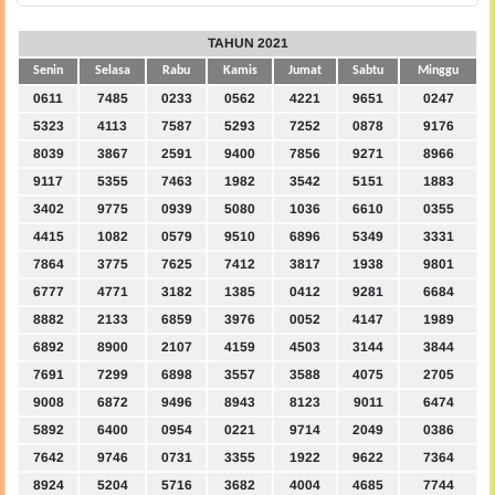
TAHUN 2021
Senin
Selasa
Rabu
Kamis
Jumat
Sabtu
Minggu
0611
7485
0233
0562
4221
9651
0247
5323
4113
7587
5293
7252
0878
9176
8039
3867
2591
9400
7856
9271
8966
9117
5355
7463
1982
3542
5151
1883
3402
9775
0939
5080
1036
6610
0355
4415
1082
0579
9510
6896
5349
3331
7864
3775
7625
7412
3817
1938
9801
6777
4771
3182
1385
0412
9281
6684
8882
2133
6859
3976
0052
4147
1989
6892
8900
2107
4159
4503
3144
3844
7691
7299
6898
3557
3588
4075
2705
9008
6872
9496
8943
8123
9011
6474
5892
6400
0954
0221
9714
2049
0386
7642
9746
0731
3355
1922
9622
7364
8924
5204
5716
3682
4004
4685
7744