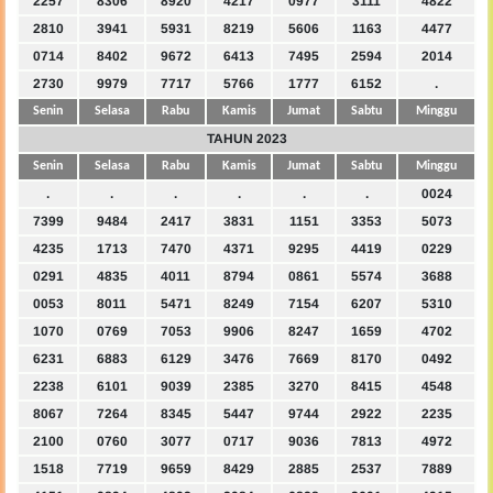
2257
8306
8920
4217
0977
3111
4822
2810
3941
5931
8219
5606
1163
4477
0714
8402
9672
6413
7495
2594
2014
2730
9979
7717
5766
1777
6152
.
Senin
Selasa
Rabu
Kamis
Jumat
Sabtu
Minggu
TAHUN 2023
Senin
Selasa
Rabu
Kamis
Jumat
Sabtu
Minggu
.
.
.
.
.
.
0024
7399
9484
2417
3831
1151
3353
5073
4235
1713
7470
4371
9295
4419
0229
0291
4835
4011
8794
0861
5574
3688
0053
8011
5471
8249
7154
6207
5310
1070
0769
7053
9906
8247
1659
4702
6231
6883
6129
3476
7669
8170
0492
2238
6101
9039
2385
3270
8415
4548
8067
7264
8345
5447
9744
2922
2235
2100
0760
3077
0717
9036
7813
4972
1518
7719
9659
8429
2885
2537
7889