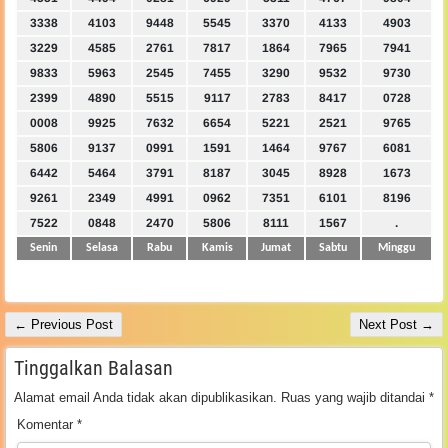
3338
4103
9448
5545
3370
4133
4903
3229
4585
2761
7817
1864
7965
7941
9833
5963
2545
7455
3290
9532
9730
2399
4890
5515
9117
2783
8417
0728
0008
9925
7632
6654
5221
2521
9765
5806
9137
0991
1591
1464
9767
6081
6442
5464
3791
8187
3045
8928
1673
9261
2349
4991
0962
7351
6101
8196
7522
0848
2470
5806
8111
1567
.
Senin
Selasa
Rabu
Kamis
Jumat
Sabtu
Minggu
← Previous Post
Next Post →
Tinggalkan Balasan
Alamat email Anda tidak akan dipublikasikan.
Ruas yang wajib ditandai
*
Komentar
*