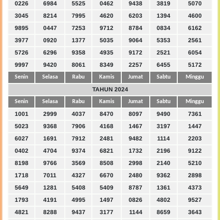
0226
6984
5525
0462
9438
3819
5070
3045
8214
7995
4620
6203
1394
4600
9895
0447
7253
9712
8784
0834
6162
3977
0920
1377
5035
9064
5353
2561
5726
6296
9358
4935
9172
2521
6054
9997
9420
8061
8349
2257
6455
5172
Senin
Selasa
Rabu
Kamis
Jumat
Sabtu
Minggu
TAHUN 2024
Senin
Selasa
Rabu
Kamis
Jumat
Sabtu
Minggu
1001
2999
4037
8470
8097
9490
7361
5023
9368
7906
4168
1467
3197
1447
6027
1691
7912
2481
9482
1114
2203
0402
4704
9374
6821
1732
2196
9122
8198
9766
3569
8508
2998
2140
5210
1718
7011
4327
6670
2480
9362
2898
5649
1281
5408
5409
8787
1361
4373
1793
4191
4995
1497
0826
4802
9527
4821
8288
9437
3177
1144
8659
3643