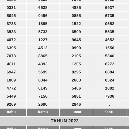
0331
6538
4885
6937
5045
0496
0855
6735
6738
1895
1522
0552
3533
5733
6599
5535
4072
1227
9645
4652
6395
4512
0990
1556
7073
8865
2105
5346
4811
4393
1205
8272
6947
5599
8295
6884
1009
6344
2603
8324
4772
0149
5406
1882
5449
7156
5881
7936
9269
2690
2846
.
Rabu
Kamis
Jumat
Sabtu
TAHUN 2022