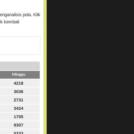
nganalisis pola. Klik
ik kembali
Minggu
4218
3036
2731
3424
1705
9307
0333