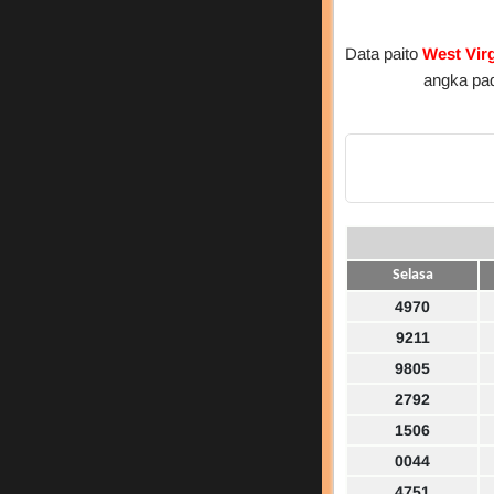
Data paito
West Vir
angka pa
Selasa
4970
9211
9805
2792
1506
0044
4751