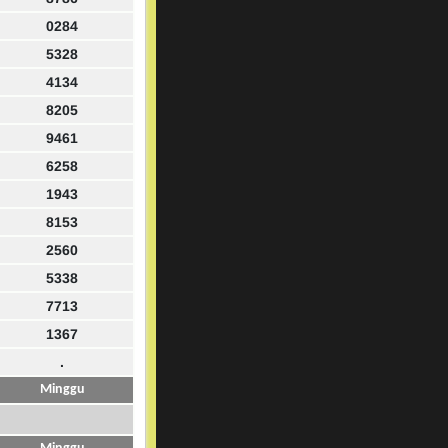
0284
5328
4134
8205
9461
6258
1943
8153
2560
5338
7713
1367
.
Minggu