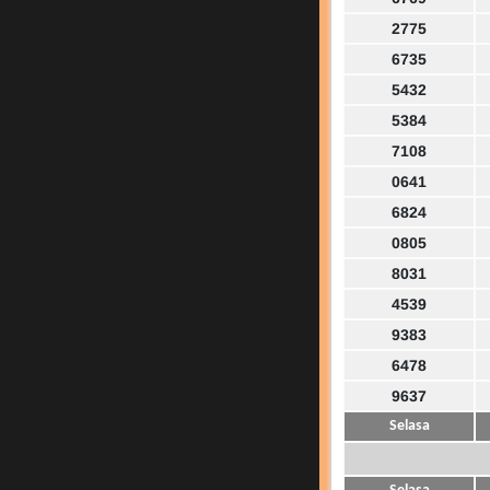
2775
6735
5432
5384
7108
0641
6824
0805
8031
4539
9383
6478
9637
Selasa