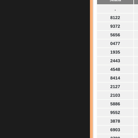
Selasa
.
8122
9372
5656
0477
1935
2443
4548
8414
2127
2103
5886
9552
3878
6903