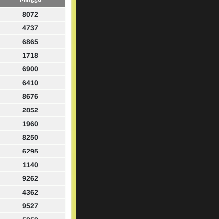
Minggu
8072
4737
6865
1718
6900
6410
8676
2852
1960
8250
6295
1140
9262
4362
9527