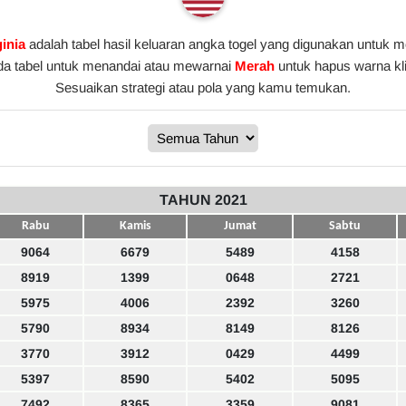
ginia
adalah tabel hasil keluaran angka togel yang digunakan untuk me
da tabel untuk menandai atau mewarnai
Merah
untuk hapus warna kl
Sesuaikan strategi atau pola yang kamu temukan.
TAHUN 2021
Rabu
Kamis
Jumat
Sabtu
9064
6679
5489
4158
8919
1399
0648
2721
5975
4006
2392
3260
5790
8934
8149
8126
3770
3912
0429
4499
5397
8590
5402
5095
7492
8365
3359
9081