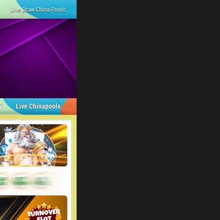
Live Draw China Pools
y
Live Chinapools