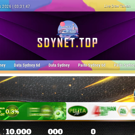
Live Draw Taiwan
 2026 | 03:31:48
ney
Data Sydney 6d
Data Sydney
Paito Sydney 6d
Paito Sydne