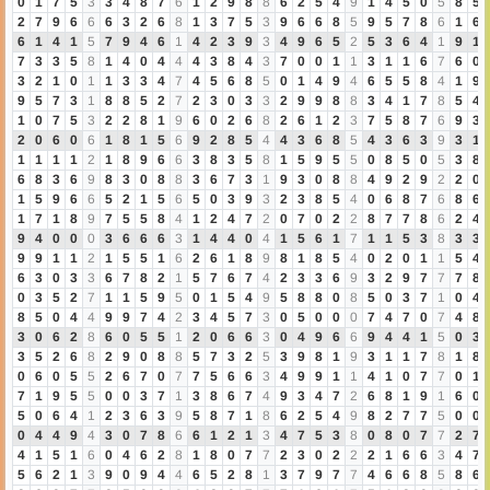
0
1
7
5
3
3
4
8
7
6
1
2
9
8
8
6
2
5
4
9
1
4
5
0
5
8
5
2
7
9
6
6
6
3
2
6
8
1
3
7
5
3
9
6
6
8
5
9
5
7
8
6
1
6
6
1
4
1
5
7
9
4
6
1
4
2
3
9
3
4
9
6
5
2
5
3
6
4
1
9
1
7
3
3
5
8
1
4
0
4
4
4
3
8
4
3
7
0
0
1
1
3
1
1
6
7
6
0
3
2
1
0
1
1
3
3
4
7
4
5
6
8
5
0
1
4
9
4
6
5
5
8
4
1
9
9
5
7
3
1
8
8
5
2
7
2
3
0
3
3
2
9
9
8
8
3
4
1
7
8
5
4
1
0
7
5
3
2
2
8
1
9
6
0
2
6
8
2
6
1
2
3
7
5
8
7
6
9
3
2
0
6
0
6
1
8
1
5
6
9
2
8
5
4
4
3
6
8
5
4
3
6
3
9
3
1
1
1
1
1
2
1
8
9
6
6
3
8
3
5
8
1
5
9
5
5
0
8
5
0
5
3
8
6
8
3
6
9
8
3
0
8
8
3
6
7
3
1
9
3
0
8
8
4
9
2
9
2
2
0
1
5
9
6
6
5
2
1
5
6
5
0
3
9
3
2
3
8
5
4
0
6
8
7
6
8
6
1
7
1
8
9
7
5
5
8
4
1
2
4
7
2
0
7
0
2
2
8
7
7
8
6
2
4
9
4
0
0
0
3
6
6
6
3
1
4
4
0
4
1
5
6
1
7
1
1
5
3
8
3
3
9
9
1
1
2
1
5
5
1
6
2
6
1
8
9
8
1
8
5
4
0
2
0
1
1
5
4
6
3
0
3
3
6
7
8
2
1
5
7
6
7
4
2
3
3
6
9
3
2
9
7
7
7
8
0
3
5
2
7
1
1
5
9
5
0
1
5
4
9
5
8
8
0
8
5
0
3
7
1
0
4
8
5
0
4
4
9
9
7
4
2
3
4
5
7
3
0
5
0
0
0
7
4
7
0
7
4
8
3
0
6
2
8
6
0
5
5
1
2
0
6
6
3
0
4
9
6
6
9
4
4
1
5
0
3
3
5
2
6
8
2
9
0
8
8
5
7
3
2
5
3
9
8
1
9
3
1
1
7
8
1
8
0
6
0
5
5
2
6
7
0
7
7
5
6
6
3
4
9
9
1
1
4
1
0
7
7
0
1
7
1
9
5
5
0
0
3
7
1
3
8
6
7
4
9
3
4
7
2
6
8
1
9
1
6
0
5
0
6
4
1
2
3
6
3
9
5
8
7
1
8
6
2
5
4
9
8
2
7
7
5
0
0
0
4
4
9
4
3
0
7
8
6
6
1
2
1
3
4
7
5
3
8
0
8
0
7
7
2
7
4
1
5
1
6
0
4
6
2
8
1
8
0
7
7
2
3
0
2
2
2
1
6
6
3
4
7
5
6
2
1
3
9
0
9
4
4
6
5
2
8
1
3
7
9
7
7
4
6
6
8
5
8
6