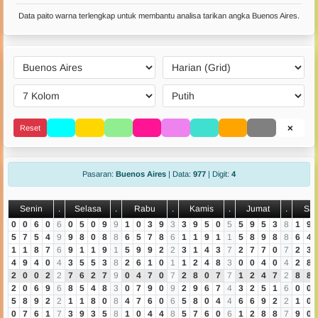
Data paito warna terlengkap untuk membantu analisa tarikan angka Buenos Aires.
Reset
❌
Pasaran:
Buenos Aires
| Data:
977
| Digit:
4
Senin
.
Selasa
.
Rabu
.
Kamis
.
Jumat
.
Sab
0
0
6
0
6
0
5
0
9
9
1
0
3
9
3
3
9
5
0
5
5
9
5
3
8
1
9
5
7
5
4
9
9
8
0
8
8
6
5
7
8
6
1
1
9
1
1
5
8
9
8
8
6
4
1
1
8
7
6
9
1
1
9
1
5
9
9
2
2
3
1
4
3
7
2
7
7
0
7
2
3
4
9
4
0
4
3
5
5
3
8
2
6
1
0
1
1
2
4
8
3
0
0
4
0
4
2
8
2
0
0
2
2
7
6
2
7
9
0
4
7
0
7
2
8
0
7
7
1
2
4
7
2
8
8
2
0
6
9
6
8
5
4
8
3
0
7
9
0
9
2
9
6
7
4
3
2
5
1
6
0
0
5
8
9
2
2
1
1
8
0
8
4
7
6
0
6
5
8
0
4
4
6
6
9
2
2
1
0
0
7
6
1
7
3
9
3
5
8
1
0
4
4
8
5
7
6
0
6
1
2
8
8
7
9
0