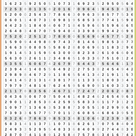
1
6
2
3
5
9
2
5
0
5
1
0
7
3
1
6
9
2
3
5
2
9
5
0
5
6
4
7
2
5
3
8
0
1
3
5
8
2
0
1
6
7
0
9
6
4
1
9
4
5
3
8
1
9
5
2
0
0
0
2
5
4
3
7
7
8
6
6
3
0
9
6
3
9
8
5
7
7
5
3
6
0
6
0
1
1
4
0
7
3
1
0
9
8
1
9
5
8
5
3
8
7
7
4
1
5
9
8
4
4
2
3
5
1
8
4
0
4
0
6
7
1
8
4
5
9
6
6
5
5
9
6
6
6
5
2
6
4
8
3
4
8
7
0
7
5
9
4
0
4
3
3
9
8
8
9
9
4
2
6
9
9
7
5
2
0
2
2
5
1
2
3
7
8
0
0
0
6
5
6
9
6
4
5
7
7
5
2
8
1
5
9
0
9
4
4
9
8
8
9
7
4
3
7
8
1
4
6
1
9
8
5
3
8
7
7
3
6
6
3
9
0
8
0
5
5
5
8
6
2
8
8
0
6
9
6
1
1
8
3
2
9
6
1
9
1
4
5
3
1
5
9
5
6
3
0
0
0
8
2
3
8
2
6
1
0
6
6
0
6
5
6
3
0
3
2
6
1
1
2
3
4
8
6
5
1
0
3
3
6
7
5
1
0
1
2
4
5
3
5
5
1
6
0
6
7
4
2
6
7
9
7
6
4
4
3
7
5
6
4
6
1
1
7
2
3
9
4
4
1
4
0
5
5
6
4
9
2
2
2
7
5
3
8
2
4
5
4
9
4
2
2
9
8
9
8
4
6
7
2
9
1
1
8
6
5
5
4
1
3
4
2
1
9
1
1
5
7
1
4
1
4
5
2
1
3
1
4
3
8
1
7
8
1
1
3
3
6
1
8
0
3
3
4
7
7
9
7
9
7
4
8
1
6
7
6
2
4
5
9
5
6
9
0
9
1
6
0
3
3
3
9
2
1
1
7
8
8
3
5
6
2
4
6
7
1
8
7
2
4
7
2
2
0
6
2
8
8
7
0
4
3
6
9
0
6
7
0
7
5
0
4
6
1
4
8
2
4
6
2
6
5
4
9
6
1
2
9
0
1
1
2
8
5
3
8
4
2
5
9
5
5
8
3
3
6
1
1
7
3
1
2
1
1
0
9
7
7
1
3
6
6
3
5
3
8
8
7
3
0
5
5
1
0
2
9
9
9
6
1
7
3
9
3
3
6
5
7
7
5
7
0
1
1
2
6
0
8
5
4
6
8
6
3
9
5
5
0
3
2
6
8
7
8
6
3
9
8
5
3
3
6
8
1
0
6
6
2
2
3
9
3
8
5
5
8
3
1
4
1
1
3
7
1
1
0
7
1
8
6
2
6
1
7
0
7
5
8
4
0
4
2
4
9
3
3
5
2
9
5
5
4
8
3
3
6
8
4
0
9
9
2
7
4
4
8
3
8
2
8
7
0
7
4
1
1
8
9
1
2
5
8
4
7
5
7
8
6
3
4
1
6
7
4
2