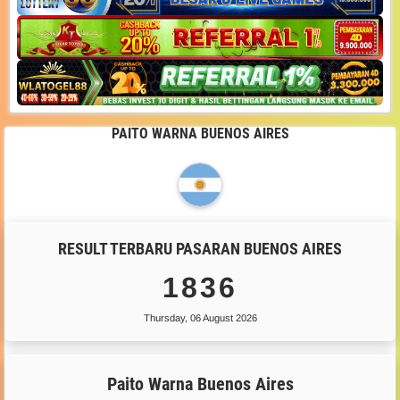
PAITO WARNA BUENOS AIRES
RESULT TERBARU PASARAN BUENOS AIRES
1836
Thursday, 06 August 2026
Paito Warna Buenos Aires