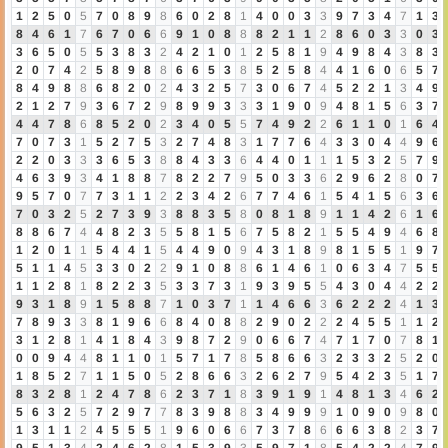
1
2
5
0
5
7
0
8
9
8
6
0
2
8
1
4
0
0
3
3
9
7
3
4
7
1
3
8
4
6
1
7
6
7
0
6
6
9
1
0
8
8
8
2
1
1
2
8
6
0
3
3
0
3
3
6
5
0
5
5
3
8
3
2
4
2
1
0
1
2
5
8
1
9
4
9
8
4
3
8
3
2
0
7
4
2
5
8
9
8
8
6
6
5
3
8
5
2
5
8
4
4
1
6
0
6
5
7
8
4
9
8
8
6
8
2
0
2
4
3
2
5
7
3
0
6
7
4
5
2
2
1
3
4
9
2
1
2
7
9
3
6
7
2
9
8
9
9
3
3
3
1
9
0
9
4
8
1
5
6
3
7
4
4
7
8
6
8
5
2
0
2
3
4
0
5
5
7
4
9
2
2
6
1
1
0
1
6
4
7
0
7
3
1
5
2
7
5
3
2
7
4
8
3
1
7
7
6
4
3
3
0
4
4
9
6
2
2
0
3
3
3
6
5
3
8
8
4
3
3
6
4
4
0
1
1
1
5
3
2
5
7
9
4
6
3
9
3
4
1
8
8
7
8
2
2
7
9
5
0
3
3
6
2
9
6
2
8
0
7
9
5
7
0
7
7
3
1
1
2
2
3
4
2
6
7
7
4
6
1
5
4
1
5
6
3
6
7
0
3
2
5
2
7
3
9
3
8
8
3
5
8
0
8
1
8
9
1
1
4
2
6
1
6
8
8
6
7
4
4
8
2
3
5
5
8
1
5
6
7
5
8
2
1
5
5
4
9
4
6
8
1
2
0
1
1
5
4
4
1
5
4
4
9
0
9
4
3
1
8
9
8
1
5
5
1
9
7
5
1
1
4
5
3
3
0
2
2
9
1
0
8
8
6
1
4
6
1
0
6
3
4
7
5
5
1
1
2
8
1
8
2
2
3
5
3
3
7
3
1
9
3
9
5
5
4
3
0
4
4
2
2
9
3
1
8
9
1
5
8
8
7
1
0
3
7
1
1
4
6
6
3
6
2
2
2
4
1
3
7
8
9
3
3
8
1
9
6
6
8
4
0
8
8
2
9
0
2
2
2
4
5
5
1
1
2
3
1
2
8
1
4
1
8
4
3
9
8
7
2
9
0
6
6
7
4
7
1
7
0
7
8
1
0
0
9
4
4
8
1
1
0
1
5
7
1
7
8
5
8
6
6
3
2
3
3
2
5
2
0
1
8
5
2
7
1
1
5
0
5
2
8
6
6
3
2
6
2
7
9
5
4
2
3
5
1
7
8
3
2
8
1
2
4
7
8
6
2
3
7
1
8
3
9
1
9
1
4
8
1
3
4
6
2
5
6
3
2
5
7
2
9
7
7
8
3
9
8
8
3
4
9
9
9
1
0
9
0
9
8
0
1
3
1
1
2
4
5
5
5
1
9
6
0
6
6
7
3
7
8
6
6
6
3
8
2
3
7
9
5
1
3
4
2
4
6
2
8
1
5
3
9
3
5
9
7
1
8
5
4
2
2
4
7
9