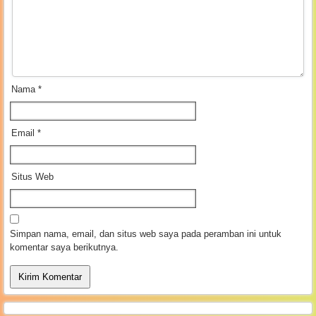
Nama
*
Email
*
Situs Web
Simpan nama, email, dan situs web saya pada peramban ini untuk
komentar saya berikutnya.