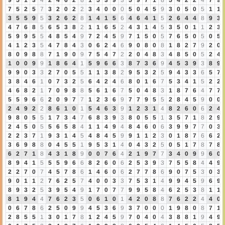
7
5
2
5
7
3
2
0
2
2
3
4
0
0
0
5
0
4
5
9
3
0
5
0
5
1
1
3
5
5
9
5
3
2
6
2
8
1
4
1
5
6
4
6
4
1
5
2
6
4
4
8
9
3
4
7
6
8
5
6
5
3
8
2
1
1
6
5
2
4
3
1
4
5
3
5
0
1
1
2
3
5
9
9
5
5
4
8
5
4
9
7
2
4
5
9
7
1
5
0
5
7
6
5
0
5
0
5
4
1
2
3
5
4
7
8
4
3
0
6
2
4
6
9
0
8
0
8
1
8
2
7
9
2
0
8
0
9
8
8
7
1
9
0
9
7
5
4
7
2
2
0
4
8
3
4
8
5
0
5
2
4
1
0
0
9
9
1
8
6
4
1
5
9
6
6
3
8
7
3
6
9
4
5
3
9
3
8
9
9
9
0
3
3
2
7
0
5
5
1
1
3
8
2
9
5
3
2
5
9
4
3
3
6
5
7
3
8
4
6
1
0
7
3
2
5
6
4
2
4
6
8
0
1
6
7
5
3
4
1
5
2
2
4
6
8
2
1
7
0
9
8
8
5
6
1
6
7
5
0
4
8
3
1
8
7
6
4
7
7
5
5
9
6
6
2
0
9
7
7
1
2
3
6
9
7
7
9
5
5
2
8
4
5
9
0
0
2
4
9
2
2
8
6
1
0
1
5
4
6
3
9
1
2
3
1
4
8
2
6
0
6
2
4
9
8
0
5
5
1
7
3
4
7
6
8
3
9
3
8
0
5
5
1
3
5
7
1
8
2
9
2
4
5
0
5
5
6
5
8
4
1
1
4
9
4
8
4
6
0
6
3
9
9
7
7
0
3
2
2
3
7
1
9
3
1
4
5
4
8
4
5
9
9
1
1
2
3
0
1
8
7
6
6
2
3
6
9
8
8
0
4
5
5
1
9
5
3
1
4
0
4
3
2
5
0
5
1
7
8
7
8
6
2
7
1
8
4
3
1
8
9
0
0
7
6
4
2
1
9
7
7
3
4
0
9
9
6
0
8
9
4
1
5
5
5
9
6
6
8
2
6
0
6
2
5
3
9
3
7
5
5
8
4
4
9
2
2
7
0
7
4
5
7
8
6
1
4
6
0
6
2
7
7
8
6
9
0
7
5
3
0
3
9
0
1
1
2
7
6
2
5
7
4
0
0
3
3
7
5
3
1
4
9
9
4
5
9
6
9
8
9
3
2
5
3
9
5
4
9
1
7
0
7
7
9
9
5
8
4
6
2
5
3
8
1
1
8
1
9
4
4
7
6
2
3
5
0
6
1
0
1
4
2
0
8
8
7
6
2
2
4
4
0
0
6
7
8
6
2
5
0
9
9
4
5
3
6
9
3
7
0
0
0
1
9
8
0
8
7
1
2
8
5
5
1
3
0
1
7
8
1
2
4
5
9
7
0
4
0
4
3
8
8
1
9
4
9