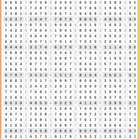
6
6
5
2
7
0
7
3
6
9
2
4
5
0
5
6
5
3
3
6
0
3
8
3
2
5
5
5
6
8
0
8
7
2
8
7
6
0
0
0
3
3
9
7
8
6
5
1
9
6
5
2
7
0
2
3
8
1
9
0
4
7
5
3
6
6
7
1
8
9
4
6
9
6
5
5
0
4
4
5
0
3
0
3
7
1
1
0
4
7
2
7
8
7
9
7
9
8
5
5
1
4
8
5
9
5
4
8
1
6
0
9
9
6
7
5
5
1
8
0
8
5
4
4
5
1
6
7
1
6
8
2
1
5
1
7
4
2
3
5
7
9
0
4
4
1
9
4
1
5
8
3
6
6
3
7
1
3
9
3
0
5
5
3
2
5
7
4
6
4
9
4
7
5
9
9
9
3
6
6
4
1
9
5
0
2
2
2
1
6
8
1
2
3
8
0
7
1
8
7
0
1
4
5
7
0
2
3
5
2
0
4
6
1
3
3
9
4
4
6
1
3
2
7
4
2
6
3
7
0
7
3
3
1
6
7
1
1
1
4
5
5
8
5
6
8
9
8
8
8
2
9
2
5
4
4
3
7
5
7
9
4
4
0
6
1
3
4
0
6
7
8
7
0
7
5
5
5
6
2
3
6
8
7
6
4
7
3
2
5
6
1
9
5
5
8
9
1
6
3
4
7
8
7
7
7
5
8
0
2
7
9
8
4
6
2
8
5
7
4
1
5
9
4
3
0
6
7
4
1
5
4
0
4
2
6
1
7
8
0
9
0
0
0
7
0
4
5
9
6
9
0
7
9
7
7
3
4
3
3
6
1
3
1
2
3
8
1
6
4
1
3
6
6
1
7
5
3
8
8
8
3
2
7
3
1
7
8
9
9
9
7
7
8
0
8
4
3
3
5
5
1
6
6
3
3
6
1
0
1
2
4
4
2
6
2
9
1
2
3
3
9
0
0
0
9
2
6
0
6
7
8
7
7
0
1
1
7
6
8
1
9
4
3
7
2
9
0
3
8
2
1
1
8
9
2
2
0
9
1
2
6
4
1
1
1
4
1
5
6
1
3
3
6
2
0
5
6
2
9
3
7
0
7
5
7
8
0
3
0
3
4
9
5
3
8
0
3
2
5
7
4
1
1
4
5
7
5
9
5
5
3
5
4
3
9
6
6
3
5
9
6
6
1
2
8
4
3
7
4
9
0
9
2
9
0
5
5
7
9
4
8
7
3
1
7
5
2
8
1
7
8
1
8
9
4
8
7
2
9
9
0
9
0
9
7
3
9
1
7
4
2
2
5
9
1
1
5
5
0
8
8
7
6
1
7
8
3
3
7
3
1
1
3
5
1
0
5
5
5
3
8
5
4
3
6
9
7
7
0
1
0
5
5
6
0
6
6
3
6
4
1
8
8
7
6
5
4
3
8
2
2
6
6
5
2
9
0
7
6
4
0
0
5
1
6
5
3
0
6
2
1
3
6
3
7
3
1
9
1
7
9
7
3
9
3
2
5
2
3
3
0
3
2
3