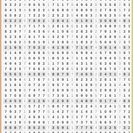
9
3
2
2
4
9
0
5
5
1
7
1
1
7
8
4
9
6
2
8
5
3
5
6
2
5
1
0
4
1
3
4
3
9
2
2
4
6
6
9
0
9
0
8
0
0
0
2
7
8
6
5
7
2
6
5
8
2
1
7
3
2
0
2
2
5
2
3
5
4
6
8
3
2
9
6
3
5
8
6
4
8
3
2
3
5
7
8
0
2
2
3
8
4
1
5
0
1
9
1
1
3
0
9
8
8
8
1
1
3
7
1
8
7
1
7
5
3
2
8
1
5
6
1
1
6
6
3
3
9
8
9
8
5
3
8
2
9
7
7
3
4
3
6
9
4
1
0
6
6
2
8
2
0
2
7
9
1
9
1
2
8
5
2
3
9
3
8
1
7
6
4
3
2
0
7
7
5
2
8
2
1
0
8
8
9
8
4
2
6
5
6
2
8
5
0
1
9
1
0
3
8
5
4
1
8
3
2
5
5
0
6
5
2
3
7
2
1
9
5
5
7
0
3
3
6
4
1
8
8
7
7
1
6
7
4
3
9
1
4
5
5
7
0
1
4
9
4
0
9
8
6
5
6
6
9
0
9
6
9
9
4
4
5
7
9
9
9
6
7
5
1
3
2
5
0
6
5
5
1
8
5
3
4
7
1
1
6
9
6
8
9
4
5
9
5
6
4
9
4
3
7
4
0
8
2
1
1
7
5
8
4
4
3
1
9
1
6
3
6
6
3
5
9
7
8
2
5
7
7
6
6
3
9
6
2
0
0
0
3
3
0
0
0
9
6
7
0
7
3
6
5
5
6
3
9
4
3
8
6
5
8
8
7
9
7
7
4
6
5
2
2
4
3
1
4
8
2
8
5
9
4
4
1
7
6
7
4
1
0
9
1
1
8
2
3
2
5
2
8
1
6
7
7
0
3
1
6
6
3
0
7
2
0
2
9
5
7
0
7
6
1
8
9
8
2
3
3
1
4
4
7
4
3
9
8
8
7
4
7
4
2
3
6
0
9
9
1
9
6
0
6
2
9
8
2
1
5
2
5
7
0
8
8
6
9
7
7
5
7
3
0
1
1
0
9
0
5
5
7
1
6
1
7
1
4
2
4
5
5
1
0
1
2
6
8
2
2
0
5
5
1
4
8
0
8
0
1
7
4
2
6
6
4
6
5
9
5
5
7
2
7
9
8
0
7
8
6
9
2
2
4
6
4
2
4
1
5
8
0
7
9
3
7
1
3
9
7
7
5
1
4
2
7
9
0
1
4
3
7
1
0
9
7
7
7
2
5
5
2
9
2
4
6
8
1
9
4
1
3
9
3
1
7
7
2
9
9
9
7
3
1
6
5
4
4
1
8
9
5
9
4
6
1
3
0
8
6
5
7
3
7
5
3
6
6
5
7
3
3
3
8
6
8
7
6
8
5
2
5
7
3
5
9
1
1
7
7
7
6
4
3
3
2
5
7
3
2
3
7
6
4
1
4
9
0
0
0
8
7
9
4
4
6
2
6
9
6
5
3
5
9
5
5
7