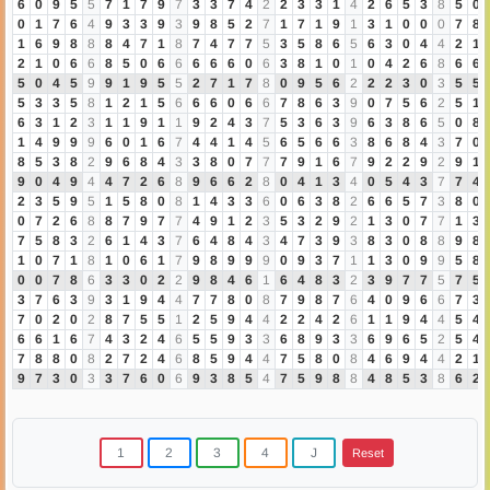
6
0
9
5
5
7
1
7
9
7
3
3
7
4
2
2
3
3
1
4
2
6
5
3
8
5
0
0
1
7
6
4
9
3
3
9
3
9
8
5
2
7
1
7
1
9
1
3
1
0
0
0
7
8
1
6
9
8
8
8
4
7
1
8
7
4
7
7
5
3
5
8
6
5
6
3
0
4
4
2
1
2
1
0
6
6
8
5
0
6
6
6
6
6
0
6
3
8
1
0
1
0
4
2
6
8
6
6
5
0
4
5
9
9
1
9
5
5
2
7
1
7
8
0
9
5
6
2
2
2
3
0
3
5
5
5
3
3
5
8
1
2
1
5
6
6
6
0
6
6
7
8
6
3
9
0
7
5
6
2
5
1
6
3
1
2
3
1
1
9
1
1
9
2
4
3
7
5
3
6
3
9
6
3
8
6
5
0
8
1
4
9
9
9
6
0
1
6
7
4
4
1
4
5
6
5
6
6
3
8
6
8
4
3
7
0
8
5
3
8
2
9
6
8
4
3
3
8
0
7
7
7
9
1
6
7
9
2
2
9
2
9
1
9
0
4
9
4
4
7
2
6
8
9
6
6
2
8
0
4
1
3
4
0
5
4
3
7
7
4
2
3
5
9
5
1
5
8
0
8
1
4
3
3
6
0
6
3
8
2
6
6
5
7
3
8
0
0
7
2
6
8
8
7
9
7
7
4
9
1
2
3
5
3
2
9
2
1
3
0
7
7
1
3
7
5
8
3
2
6
1
4
3
7
6
4
8
4
3
4
7
3
9
3
8
3
0
8
8
9
8
1
0
7
1
8
1
0
6
1
7
9
8
9
9
9
0
9
3
7
1
1
3
0
9
9
5
8
0
0
7
8
6
3
3
0
2
2
9
8
4
6
1
6
4
8
3
2
3
9
7
7
5
7
5
3
7
6
3
9
3
1
9
4
4
7
7
8
0
8
7
9
8
7
6
4
0
9
6
6
7
3
7
0
2
0
2
8
7
5
5
1
2
5
9
4
4
2
2
4
2
6
1
1
9
4
4
5
4
6
6
1
6
7
4
3
2
4
6
5
5
9
3
3
6
8
9
3
3
6
9
6
5
2
5
4
7
8
8
0
8
2
7
2
4
6
8
5
9
4
4
7
5
8
0
8
4
6
9
4
4
2
1
9
7
3
0
3
3
7
6
0
6
9
3
8
5
4
7
5
9
8
8
4
8
5
3
8
6
2
Reset