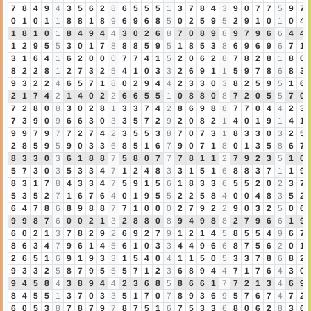
7
8
4
9
4
3
5
6
2
8
6
5
5
5
1
3
7
8
4
3
9
0
7
7
5
9
7
0
1
0
1
1
8
8
1
8
9
6
9
6
8
5
0
2
5
9
5
2
9
1
0
1
0
4
1
8
1
0
1
8
4
9
4
4
3
0
2
6
8
7
0
8
9
8
9
7
9
6
6
4
4
1
2
9
5
5
3
0
1
7
8
8
8
5
9
5
1
8
5
3
8
6
9
6
9
6
7
1
3
1
6
4
1
6
2
0
0
0
7
7
4
1
5
2
0
6
2
8
7
8
2
8
1
8
0
8
2
2
8
1
2
7
3
2
5
4
1
0
3
3
2
6
9
1
1
5
9
7
8
6
8
3
9
3
2
2
4
6
5
7
1
8
0
2
9
4
4
2
3
3
0
3
8
2
5
9
5
1
6
2
1
7
4
2
1
4
0
2
2
6
6
5
5
1
0
8
8
0
8
7
2
0
5
5
7
0
7
2
8
0
8
3
0
2
8
1
3
3
7
4
2
8
6
9
8
8
7
7
0
4
4
2
3
7
3
9
0
9
6
6
3
0
3
3
5
7
2
9
2
0
8
2
1
4
0
1
9
1
4
1
9
9
7
9
7
7
2
7
4
2
3
5
5
3
8
7
0
7
3
1
8
3
3
0
3
2
5
2
8
5
9
5
9
0
3
3
6
8
5
1
6
7
9
0
7
1
8
0
1
3
5
8
6
7
8
3
3
0
3
6
1
8
8
7
5
8
0
7
7
7
8
1
1
2
7
9
2
3
5
1
0
5
7
3
0
3
5
3
3
4
7
1
2
4
8
3
3
1
5
1
6
8
8
3
7
1
1
9
8
3
1
7
8
4
3
3
4
7
5
9
1
5
6
1
8
3
3
6
5
5
2
0
2
3
7
5
3
5
2
7
1
6
7
6
4
0
1
9
5
5
2
2
5
8
4
0
0
4
8
3
5
2
6
4
7
8
6
8
9
8
8
7
7
1
0
0
0
2
7
9
2
2
9
0
3
2
5
0
6
9
9
8
7
6
0
0
2
1
3
2
8
8
0
8
9
4
9
8
8
2
7
9
6
6
1
9
6
0
2
1
3
7
8
2
9
2
6
9
2
7
9
1
2
1
4
5
8
5
5
4
9
6
7
8
6
3
4
7
9
6
1
4
5
6
1
0
3
3
4
4
9
6
6
8
7
5
6
2
0
1
2
6
5
1
6
9
1
9
3
3
1
5
4
0
4
1
1
5
0
5
3
3
7
8
6
8
2
9
3
3
2
5
8
7
9
5
5
5
7
1
2
3
6
8
9
4
4
7
1
7
6
4
3
0
9
4
5
8
4
3
8
9
4
4
2
3
6
8
5
8
6
6
1
7
7
2
1
3
4
6
9
8
4
5
5
1
3
7
0
3
3
5
1
7
0
7
8
9
3
6
9
5
7
6
7
4
7
2
6
0
5
3
8
7
8
7
9
7
8
7
5
1
6
7
5
3
3
6
8
0
6
2
8
3
6