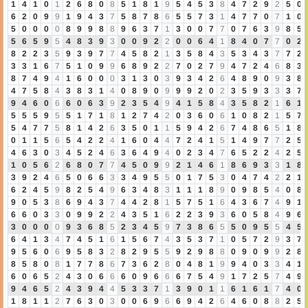
1
4
1
0
1
2
6
8
0
8
5
1
8
1
9
5
4
5
3
8
4
7
2
9
2
5
0
6
2
0
9
9
1
9
4
3
7
5
8
7
8
6
5
5
7
3
1
4
7
7
0
7
1
0
5
0
0
0
0
8
9
9
8
8
9
6
3
7
1
3
0
0
7
7
0
7
6
3
9
8
5
5
6
5
9
5
4
8
3
9
3
0
0
9
2
2
0
0
6
4
1
8
4
0
7
7
0
2
8
2
2
3
5
9
3
9
7
7
4
5
8
2
1
3
5
8
4
3
5
3
4
3
7
7
2
3
3
1
6
7
5
1
0
9
9
6
8
9
2
2
7
0
2
7
9
4
7
2
4
6
8
3
8
7
4
9
4
1
6
0
0
0
3
1
3
0
3
9
3
4
2
6
4
8
9
0
9
3
8
4
7
5
8
4
3
8
3
1
4
0
8
9
0
9
9
9
2
0
2
3
5
9
3
3
3
7
9
4
6
0
6
6
0
6
3
9
2
3
5
4
9
4
1
5
8
4
3
5
8
2
1
6
1
5
5
5
9
5
5
1
7
1
8
1
2
7
4
2
0
3
6
0
6
1
0
8
2
1
5
7
5
4
7
7
5
8
1
4
2
6
3
5
0
1
1
5
9
4
2
6
7
4
8
6
5
1
8
0
1
1
5
6
5
4
2
2
4
1
6
0
4
4
7
2
4
1
5
1
4
9
7
7
2
5
4
6
3
0
3
4
5
2
4
6
3
6
4
9
4
0
2
3
4
7
6
5
2
2
4
2
5
1
0
5
6
2
6
8
0
7
7
4
5
0
9
9
2
1
4
6
1
8
6
9
3
3
1
8
3
9
2
4
6
5
0
6
6
3
3
4
9
5
5
0
1
7
5
3
0
4
7
4
2
2
1
6
2
4
5
9
8
2
5
4
9
6
3
4
8
3
1
1
1
8
9
0
9
8
5
4
0
8
9
0
5
3
8
6
9
4
3
7
4
4
2
8
1
5
7
5
1
6
4
3
6
7
4
9
1
6
6
0
3
3
0
9
9
2
2
4
3
5
1
6
2
2
3
9
3
6
0
5
8
4
9
6
3
0
0
0
0
9
3
6
8
5
2
3
4
5
9
7
3
8
6
5
5
0
9
5
5
4
5
6
4
1
3
4
7
4
5
1
6
1
5
6
7
4
3
5
3
7
1
0
5
7
2
9
3
7
9
5
6
0
6
9
5
8
3
2
8
2
9
5
5
9
2
9
8
8
0
9
0
9
9
2
8
8
5
8
0
8
1
7
7
8
6
7
3
6
2
8
0
4
8
1
9
9
4
0
3
3
4
1
6
0
6
5
2
4
3
0
6
6
6
0
9
6
6
6
7
5
4
9
1
7
2
5
7
4
9
9
4
6
5
2
4
3
9
4
4
5
3
3
7
1
3
9
0
1
1
6
1
6
1
7
4
0
1
8
1
1
2
7
6
3
0
3
0
0
6
9
6
6
9
4
2
6
4
6
0
8
8
2
5