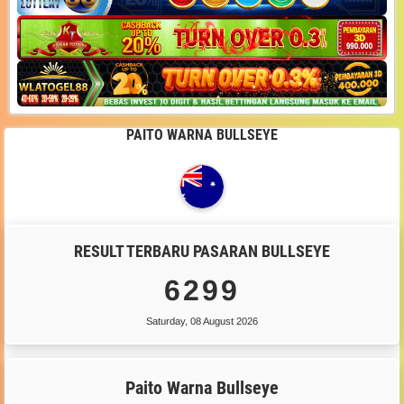
PAITO WARNA BULLSEYE
RESULT TERBARU PASARAN BULLSEYE
6299
Saturday, 08 August 2026
Paito Warna Bullseye