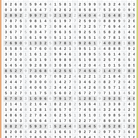
8
2
6
8
5
5
9
4
9
4
1
5
8
1
9
2
5
9
9
9
8
3
2
4
6
0
1
0
3
0
8
8
1
6
4
7
2
8
2
6
2
8
8
5
8
8
7
5
3
0
0
0
9
0
2
8
9
2
2
9
9
7
2
9
2
1
9
2
2
4
4
0
4
4
1
6
4
8
3
9
7
7
8
7
5
3
9
8
1
4
5
6
1
9
7
7
2
5
9
0
9
8
8
9
9
9
2
6
5
0
5
9
5
4
9
5
7
3
0
9
4
4
8
7
3
2
5
7
7
6
9
4
4
3
4
3
6
7
7
5
9
3
4
7
2
9
6
3
5
8
9
2
5
5
1
5
8
2
8
1
4
0
7
1
5
3
8
6
1
9
9
9
5
1
1
3
4
9
5
5
1
6
0
7
8
1
9
6
5
7
6
9
0
9
1
3
3
2
5
3
7
8
1
9
9
2
6
1
7
4
0
2
8
1
6
9
5
5
8
5
4
6
7
6
0
6
5
4
2
1
3
9
5
1
3
4
4
8
8
8
7
9
2
3
8
1
0
1
1
6
1
2
3
9
9
4
6
1
3
8
9
5
5
5
6
1
4
5
2
4
4
7
0
0
0
6
3
1
9
1
9
9
8
9
8
5
1
9
8
8
2
5
7
8
6
5
1
5
4
5
4
9
9
2
8
9
8
3
0
8
5
4
4
2
0
4
4
1
0
1
5
6
8
5
8
5
2
7
9
7
3
6
8
5
4
2
5
5
1
7
4
5
6
2
1
4
7
0
7
8
8
5
6
5
5
1
8
0
0
7
7
0
9
2
2
4
6
2
2
1
3
2
1
8
4
3
0
1
2
4
4
7
2
9
3
0
0
0
1
4
2
7
9
3
4
6
2
8
8
2
7
2
9
4
7
4
1
6
2
8
4
0
6
5
2
3
4
4
2
6
1
4
2
6
8
5
5
7
1
8
4
1
5
3
2
7
9
1
1
7
5
3
5
6
0
2
2
6
7
2
7
9
7
1
3
1
4
5
2
6
7
0
3
3
1
0
9
6
6
7
9
1
7
8
1
2
8
1
9
2
9
2
5
7
4
0
2
1
4
1
5
2
1
6
4
1
8
2
2
0
2
5
3
6
4
1
2
3
3
8
2
4
3
1
9
4
4
8
1
2
8
1
9
8
5
7
0
7
7
4
5
8
4
3
2
4
9
4
2
3
4
8
6
5
2
2
7
8
4
3
6
2
5
5
1
3
5
1
0
1
0
9
8
5
4
9
7
5
5
0
3
3
6
5
6
4
1
4
1
7
5
3
2
2
7
0
7
8
9
0
8
8
0
7
0
8
2
7
9
5
9
3
7
1
5
2
4
4
8
1
8
4
5
9
8
5
2
8
1
2
9
8
2
0
8
8
4
2
5
8
4
1
6
6
1
7
9
2
7
4
2
9
7
5
7
3
6
8
8
7
7
7
5
2
8
5
9
5
2
5
2
2
4
3
8
4
1
5
1
9
5
7
3
1
0