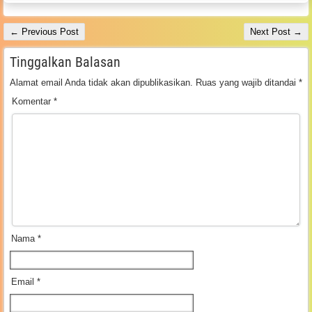
← Previous Post
Next Post →
Tinggalkan Balasan
Alamat email Anda tidak akan dipublikasikan.
Ruas yang wajib ditandai
*
Komentar
*
Nama
*
Email
*