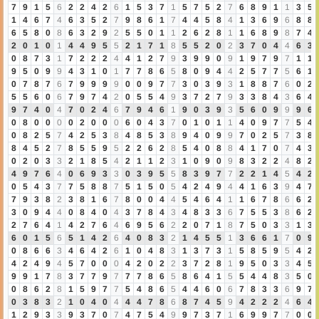
7
9
1
5
6
2
2
4
2
6
1
5
3
7
1
5
7
5
2
7
6
8
9
1
1
3
5
1
4
6
7
4
6
3
5
2
7
9
8
6
1
7
4
4
5
8
4
1
3
6
9
6
8
8
6
5
8
0
8
6
3
2
9
2
5
5
0
1
1
2
6
2
8
1
1
6
8
9
8
7
4
2
0
1
0
1
4
4
9
5
5
2
1
7
1
8
5
5
2
0
2
3
7
0
4
4
6
3
0
8
7
3
1
7
2
2
2
4
4
1
2
7
9
3
9
9
0
9
1
9
7
9
7
1
1
9
5
0
9
9
4
3
1
0
1
7
7
8
6
5
8
0
9
4
4
2
5
7
7
5
6
1
0
7
8
7
6
7
9
9
9
9
0
0
9
7
7
3
0
3
9
3
1
8
8
7
6
0
2
5
5
6
0
6
7
9
7
4
2
0
5
5
4
9
3
7
2
7
9
3
3
8
4
3
6
4
9
7
4
0
4
7
0
2
4
6
7
9
4
6
1
9
0
3
9
3
5
6
0
9
9
9
6
0
8
0
0
0
0
2
0
0
0
6
0
4
3
7
0
1
0
1
1
4
0
9
7
7
5
4
0
8
2
5
7
4
2
5
3
8
4
8
5
3
8
9
4
0
9
9
7
0
2
5
7
3
8
8
4
5
2
7
8
5
5
9
5
2
2
6
2
8
5
4
0
8
8
4
1
7
0
7
4
3
0
2
0
3
3
2
1
8
5
4
2
1
1
2
3
1
0
9
0
9
8
3
2
2
4
8
2
4
9
7
6
4
0
6
9
3
3
0
3
9
5
5
8
3
9
7
7
2
2
1
4
5
4
2
0
5
4
3
7
7
5
8
8
7
5
1
5
0
5
4
2
4
9
4
4
1
6
3
9
4
7
7
9
3
8
2
3
8
1
6
7
8
0
0
4
4
5
4
6
4
1
1
6
7
8
6
6
2
3
0
9
4
4
0
8
4
0
4
3
7
8
4
3
4
8
3
3
6
7
5
5
3
8
6
2
2
7
6
4
1
4
2
7
6
4
6
9
5
6
2
2
0
7
1
8
7
5
0
3
3
1
3
6
0
1
5
6
5
1
4
2
6
4
0
8
3
2
1
4
5
5
1
3
6
6
1
7
0
9
0
8
6
6
3
4
6
4
2
6
1
0
4
8
3
1
3
7
3
1
5
8
5
9
5
4
2
4
2
4
9
4
5
7
0
0
0
4
2
0
2
2
3
7
2
8
1
9
5
0
3
3
4
5
9
9
1
7
8
3
7
7
9
7
7
7
8
6
5
8
6
4
1
5
5
4
4
8
3
5
0
0
8
6
2
8
1
5
9
7
7
5
4
8
6
5
4
4
6
0
6
7
8
3
3
6
9
7
0
3
8
3
2
1
0
4
0
4
4
4
7
8
6
8
7
4
5
9
4
2
2
2
4
6
4
1
2
9
3
3
9
3
7
0
7
4
7
5
4
9
9
7
3
7
1
6
9
9
7
7
0
0