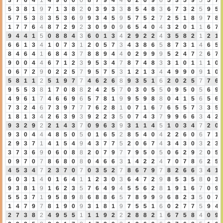
5
3
8
1
9
7
1
3
8
2
0
3
9
3
3
8
5
4
8
3
6
7
3
2
5
9
5
5
7
5
3
8
3
5
3
6
9
9
3
4
5
9
5
7
5
2
7
2
5
1
8
9
7
8
1
7
7
6
4
8
7
2
9
2
3
0
9
0
9
6
5
4
0
4
3
2
0
1
1
6
7
9
4
4
1
5
0
8
8
4
3
6
0
1
3
4
2
9
2
2
4
3
5
8
2
1
2
1
6
6
1
3
4
1
0
7
3
1
2
0
5
7
3
4
3
8
6
5
8
7
3
1
4
6
5
8
4
6
4
1
6
8
4
3
7
8
8
9
4
4
0
2
9
9
9
5
2
4
7
2
6
7
9
0
0
4
4
6
7
1
2
3
9
5
3
4
7
8
7
4
8
3
3
1
0
1
1
1
0
0
6
7
2
9
0
2
2
5
7
9
5
7
5
3
1
2
1
3
4
4
9
9
0
9
1
0
5
8
1
1
2
5
1
9
7
7
4
6
2
6
8
9
3
5
1
6
2
0
2
5
7
7
6
9
5
5
3
8
1
7
0
8
8
2
4
2
5
7
0
3
0
5
5
0
9
5
0
5
6
9
4
9
6
1
7
4
6
6
9
6
5
7
8
1
9
9
5
9
8
8
0
4
1
5
6
5
6
7
3
2
4
6
7
3
9
7
7
7
6
2
8
1
0
7
1
6
7
6
5
5
7
3
3
5
1
8
1
3
4
2
6
3
9
3
9
2
2
3
5
0
7
4
3
7
9
9
6
6
3
4
2
9
3
2
9
2
2
1
4
3
7
0
9
6
3
9
3
1
1
4
5
1
0
3
4
7
2
0
9
3
0
4
4
4
8
5
0
5
0
1
6
5
2
8
5
4
0
4
2
2
6
0
6
7
1
2
9
3
7
1
4
1
5
4
9
4
3
7
7
5
2
0
6
7
4
3
4
3
0
3
2
3
3
7
3
6
9
0
6
0
8
8
2
0
7
9
7
7
9
5
0
5
0
6
2
9
2
0
5
0
9
7
0
7
8
6
8
0
8
0
4
6
6
3
1
4
2
2
4
7
0
7
8
6
2
5
4
5
3
4
7
2
3
7
0
7
0
3
5
2
7
8
6
7
9
7
8
2
6
6
3
4
1
6
0
3
1
4
0
1
6
4
1
1
2
3
0
3
6
4
7
2
9
8
5
3
5
8
0
3
9
3
8
1
9
1
6
2
3
5
7
6
4
9
4
5
5
6
2
8
1
9
1
6
7
0
9
5
5
3
7
1
9
5
8
9
8
6
8
8
6
5
7
8
9
9
9
6
8
2
3
5
0
7
1
4
7
9
7
8
1
9
0
9
3
1
8
1
9
7
5
5
1
6
0
2
7
7
5
9
4
2
7
3
8
2
4
9
5
5
1
1
1
9
2
2
2
8
8
2
1
6
7
5
8
4
0
9