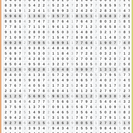
8
3
9
0
9
5
4
2
2
4
5
2
3
4
7
2
3
9
7
7
5
8
5
9
5
7
9
5
6
1
9
1
2
2
4
1
5
8
9
9
3
3
2
4
2
0
2
2
8
3
5
8
4
7
5
9
6
6
3
1
3
6
3
9
3
5
7
3
1
8
1
5
1
6
3
6
8
3
2
8
0
8
8
5
8
4
3
7
4
7
2
8
7
6
4
1
7
6
4
3
7
8
0
3
2
5
8
5
7
7
8
1
9
7
1
1
9
1
9
6
1
2
3
5
7
1
2
3
0
6
5
8
4
5
3
9
1
0
9
9
2
8
0
8
8
8
5
0
3
3
5
4
8
8
7
3
2
1
7
8
8
1
7
1
0
9
9
9
7
7
0
7
1
5
4
7
2
8
9
8
5
4
1
1
4
8
3
0
7
9
9
2
9
2
7
0
9
5
5
8
9
9
1
1
7
7
6
4
1
1
9
0
7
7
4
8
5
8
8
4
3
9
3
8
5
4
4
8
4
8
3
6
2
4
7
2
2
5
3
4
7
5
7
5
6
9
7
7
5
5
3
0
3
1
1
8
4
3
7
7
2
8
1
0
3
2
5
7
1
2
7
9
8
8
7
4
2
8
0
8
1
9
0
0
0
2
7
0
8
8
7
9
2
0
2
2
8
8
5
0
4
4
9
5
0
4
4
3
2
2
7
9
5
3
3
5
8
2
3
0
2
2
5
8
4
1
3
6
9
0
8
2
8
1
0
8
4
8
3
9
9
9
7
7
1
3
1
3
4
8
8
8
4
0
0
0
4
1
3
8
2
5
7
2
9
2
0
7
5
0
5
3
7
9
5
5
7
7
7
4
6
8
5
9
0
6
7
4
8
5
4
9
4
9
6
5
7
3
4
0
2
7
9
4
5
0
7
6
7
4
4
0
5
6
2
1
7
3
2
5
2
6
2
1
3
8
5
1
7
8
3
8
2
3
2
4
6
7
9
7
8
6
8
0
4
1
5
8
1
2
3
5
2
7
9
7
7
2
7
6
1
2
5
7
5
6
9
5
5
9
6
1
5
6
6
1
1
2
3
8
9
3
0
3
6
4
8
3
5
4
9
4
2
7
7
5
7
5
6
6
3
4
7
9
2
2
5
4
0
4
4
3
2
3
7
5
9
5
1
3
7
9
7
0
9
1
8
9
5
6
7
6
4
6
1
0
9
9
1
9
2
7
3
2
5
1
4
9
2
2
6
4
6
5
2
3
5
6
4
1
5
0
2
6
8
8
2
0
9
4
2
6
2
9
6
1
7
3
1
5
5
1
7
6
7
0
7
2
7
9
1
1
6
1
9
2
7
8
6
4
7
1
5
6
1
8
6
3
9
0
0
5
5
1
2
7
3
2
5
1
9
6
6
3
0
3
3
9
3
4
7
9
4
3
4
7
2
5
5
9
5
9
8
4
6
1
0
6