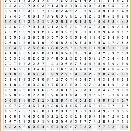
9
9
3
5
8
2
0
1
7
8
4
7
3
9
3
1
3
6
9
6
3
7
6
8
5
1
3
1
4
2
1
3
7
0
9
2
2
1
3
8
5
4
8
4
0
9
9
3
0
5
5
1
3
2
3
2
3
0
3
4
1
5
7
3
5
8
7
4
2
7
0
1
6
7
0
3
1
0
1
4
3
6
7
4
0
4
0
6
1
7
8
9
6
0
8
8
1
0
3
2
5
2
8
7
1
8
2
8
3
9
4
3
7
3
1
2
1
3
8
2
5
1
6
8
1
3
3
6
9
4
5
8
4
4
2
6
4
6
3
9
7
9
1
4
5
1
2
5
6
2
1
8
2
6
8
2
8
2
9
2
5
4
2
5
2
1
3
9
0
1
2
3
7
8
0
2
2
9
3
1
0
1
3
9
4
8
3
1
7
2
5
5
6
2
3
8
5
9
5
5
7
0
5
5
5
9
6
4
1
6
2
9
8
8
3
3
2
6
6
1
7
6
6
1
9
1
0
9
6
3
9
8
7
3
9
3
5
8
4
7
2
5
2
1
0
4
3
7
2
5
6
6
3
8
0
2
5
7
1
5
9
1
1
9
8
6
1
7
3
0
9
1
0
5
5
5
9
8
0
8
1
6
6
9
6
4
6
3
9
3
4
2
8
3
2
4
9
1
5
3
3
6
9
2
6
2
8
4
8
0
2
2
2
0
8
3
2
1
7
0
4
4
6
9
2
4
7
9
7
2
2
3
7
1
4
1
0
6
6
7
5
3
4
7
5
4
2
0
2
9
0
1
1
6
5
2
6
3
4
6
1
8
1
4
9
4
3
4
0
8
8
1
0
7
6
4
2
5
9
1
9
3
3
0
6
0
4
4
8
3
2
3
5
9
0
0
2
2
2
8
7
6
4
3
1
7
3
4
6
1
3
7
5
0
5
4
1
7
0
7
4
9
5
7
3
5
3
5
9
5
3
3
4
1
8
1
9
8
9
3
6
9
7
5
9
8
8
0
3
6
7
4
3
8
1
0
1
9
8
6
9
8
6
5
0
8
1
6
7
9
3
4
1
5
6
9
8
0
8
8
4
7
2
9
1
5
5
9
9
6
6
9
7
4
9
4
3
6
8
1
9
9
0
9
4
4
5
1
5
1
6
8
0
0
9
8
6
5
9
7
8
1
9
1
8
5
4
9
4
0
2
3
5
9
5
7
1
8
1
7
1
0
7
2
9
4
5
7
4
2
3
9
5
1
6
5
2
3
5
8
1
1
3
7
1
5
7
6
2
7
7
5
7
6
0
0
0
1
2
0
1
1
3
5
1
9
1
4
9
2
1
3
8
5
9
6
8
8
7
4
5
6
9
6
2
1
1
5
6
1
9
8
8
7
3
8
4
2
6
1
8
3
6
7
3
1
2
6
8
1
9
1
3
9
6
6
2
7
7
7
5
3
5
3
4
7
3
1
4
3
2
4
6
0
0
9
4
4
9
1
8
9
8
7
8
2
2
4
7
7
8
2
1
5
9