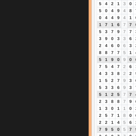
5
4
2
1
3
0
5
0
4
9
4
8
0
4
4
9
4
1
1
7
1
6
7
7
5
3
7
9
7
7
3
9
0
3
3
6
2
4
6
0
6
3
8
8
7
7
5
1
5
1
9
0
9
0
7
5
4
7
2
6
4
3
3
8
2
2
1
5
2
7
9
3
5
3
3
6
9
3
5
1
2
5
7
7
2
3
8
8
7
9
1
3
0
1
1
0
2
5
7
1
8
0
2
2
1
4
5
6
7
9
5
0
5
7