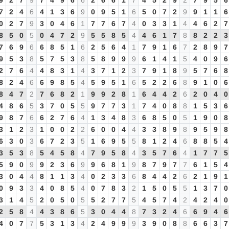
9
2
7
9
7
4
9
6
6
2
6
6
1
7
4
5
2
9
2
7
9
5
6
7
2
4
6
4
1
3
6
9
0
9
5
1
6
5
0
7
2
9
9
1
1
6
0
2
7
9
3
0
4
6
1
7
7
6
7
4
0
3
3
1
4
4
6
2
7
8
5
0
5
0
4
7
2
9
5
5
8
5
4
4
6
1
7
8
8
2
2
3
7
6
9
6
6
8
5
1
6
2
5
6
4
1
7
9
1
6
7
2
8
9
7
9
5
3
8
5
7
5
3
8
5
8
9
9
9
6
1
4
1
5
4
0
9
6
2
7
6
4
4
8
3
1
4
3
7
1
2
3
7
9
1
8
9
5
7
6
8
8
2
4
6
6
9
8
5
4
5
9
5
1
6
5
2
2
6
8
9
1
0
6
8
4
7
2
7
6
8
2
1
9
9
2
8
1
6
4
4
2
6
2
0
4
0
4
8
6
5
3
7
0
5
5
9
7
7
3
1
7
4
0
8
8
1
5
3
6
9
8
7
6
6
2
7
6
4
1
3
4
8
3
6
8
5
0
5
1
9
0
8
3
1
2
3
1
0
0
2
2
6
0
0
4
4
3
3
8
9
8
9
5
9
8
6
3
0
3
6
7
2
3
5
1
6
9
5
5
8
1
2
4
6
8
8
5
4
3
5
3
8
5
4
5
8
4
7
9
5
8
4
3
5
7
6
4
1
7
7
5
5
9
0
9
9
2
3
6
9
9
6
8
1
9
8
7
9
7
7
6
1
5
4
3
0
4
4
8
1
1
3
4
0
2
3
3
6
8
4
4
2
6
2
1
9
1
0
9
3
3
4
0
8
5
4
0
7
8
3
2
1
5
0
5
5
1
3
7
0
3
1
4
5
2
0
5
0
5
5
2
7
7
5
4
5
7
4
2
4
2
4
0
2
5
8
4
4
3
8
6
5
3
0
4
4
8
7
3
2
4
6
6
9
4
6
4
0
7
7
5
3
1
3
4
2
4
9
9
9
3
9
0
8
8
6
6
3
7