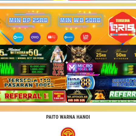
PAITO WARNA HANOI