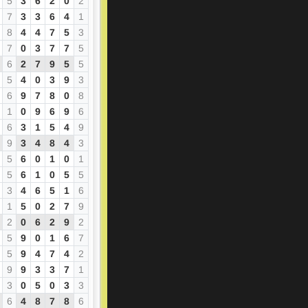
5
3
6
2
0
2
7
3
3
6
4
1
8
4
4
7
5
3
7
0
3
7
7
5
6
2
7
9
5
5
5
4
0
3
9
3
6
9
7
8
0
8
1
0
9
6
9
6
6
3
1
5
4
9
9
3
4
8
4
3
5
6
0
1
0
1
5
6
1
0
5
5
3
4
6
5
1
6
1
5
0
2
7
9
2
0
6
2
9
2
5
9
0
1
6
7
5
9
4
7
4
2
9
9
3
3
7
1
3
0
5
0
3
3
6
4
8
7
8
6