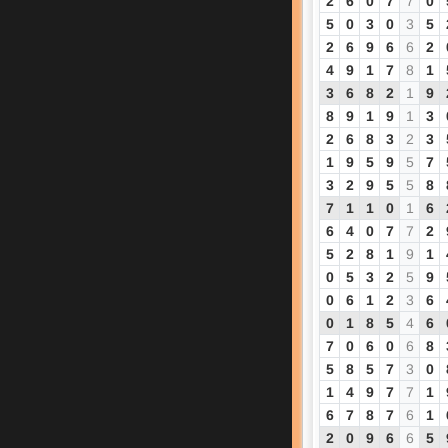
2
6
0
7
7
0
5
0
3
0
3
5
2
6
9
6
6
2
4
9
1
7
8
1
3
6
8
2
1
9
8
9
1
9
1
3
2
6
8
3
2
3
1
9
5
9
5
7
3
2
9
5
5
8
7
1
1
0
1
6
6
4
0
7
7
2
5
2
8
1
9
1
0
5
3
2
5
9
0
6
1
2
3
6
0
1
8
5
4
6
7
0
6
0
6
8
5
8
5
7
3
0
1
4
9
7
7
1
6
7
8
7
6
1
2
0
9
6
6
5