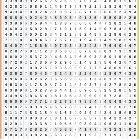
3
3
9
0
9
9
2
6
5
2
5
2
6
3
9
7
0
7
4
2
4
8
8
1
9
6
1
4
2
8
2
1
5
8
9
1
1
4
9
7
9
7
7
7
2
1
3
1
8
1
6
7
8
4
9
4
3
4
7
0
9
7
4
2
1
0
0
7
7
8
7
1
6
7
6
6
2
2
4
9
4
5
8
8
0
8
0
2
4
2
6
8
9
9
3
3
9
1
8
5
4
5
5
0
8
8
2
6
3
3
9
6
6
3
5
9
4
4
1
8
8
7
6
6
5
0
4
4
7
2
8
2
1
4
8
4
6
0
3
3
5
8
2
8
1
7
1
9
1
1
5
9
1
4
5
0
7
8
4
3
5
0
4
9
4
2
6
5
0
2
6
8
4
3
1
2
3
8
2
4
5
9
1
2
9
6
6
2
8
7
1
1
0
1
4
8
4
6
1
7
5
7
1
8
1
9
4
6
1
4
9
9
8
8
9
5
0
4
0
7
7
1
8
6
6
3
9
7
9
3
3
3
3
4
2
6
7
6
4
0
4
4
7
0
2
8
7
6
9
1
1
2
3
0
5
6
0
6
6
7
0
8
8
0
1
7
3
1
9
0
8
0
0
2
2
5
3
7
2
9
4
6
3
4
7
6
5
0
3
3
5
0
1
5
6
9
6
0
7
2
0
2
1
7
3
6
9
6
2
9
6
6
1
4
8
1
9
5
6
4
2
6
7
2
4
4
2
8
1
0
8
2
5
7
0
3
5
0
5
9
0
7
7
5
4
8
0
5
5
6
1
9
3
5
2
7
8
0
4
3
7
3
2
4
3
7
2
2
5
4
9
1
8
6
7
4
3
6
6
9
6
0
6
9
2
6
2
8
5
5
6
9
6
8
3
1
3
4
6
1
2
9
2
2
5
4
5
3
0
3
1
7
8
9
8
7
2
1
4
5
2
9
3
7
1
4
2
7
8
6
3
9
6
3
8
9
8
1
0
2
7
9
6
4
4
1
5
0
9
6
5
2
2
5
2
8
1
5
1
3
4
9
5
5
8
6
5
4
9
8
1
8
5
4
3
0
9
0
9
5
7
2
8
1
1
5
6
6
0
9
9
7
7
7
1
8
3
2
7
3
1
7
8
8
4
3
4
5
4
9
4
3
3
5
8
8
7
6
0
9
8
5
4
6
5
7
8
6
2
7
4
7
2
5
2
2
6
8
7
0
5
1
1
7
8
8
3
1
8
9
4
1
6
3
9
9
2
9
4
4
2
4
1
5
6
5
3
1
0
0
3
3
8
0
3
7
1
0
1
1
6
7
5
8
5
7
3
8
4
2
2
4
2
7
8
2
9
1
1
0
3
3
8
2
1
9
6
6
3
0
3
9
4
4
0
5
3
1
4
9
4
5
7
1
7
8
2
8
2
5
7
4
5
8
8
7
4
1
7
7
5
7
3
2
3
5
0
2
8
8
0
3
3
3
8
2
4
6
6
3
2
6
8
1
1
9
2
2
7
1
9
1
1
4
6