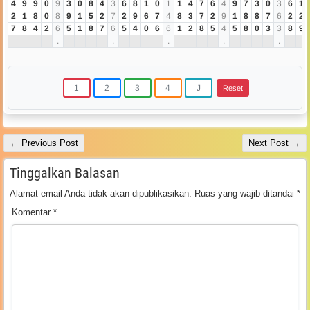
4
9
9
0
9
3
0
8
4
3
6
8
1
0
1
1
4
7
6
4
9
7
3
0
3
6
1
2
1
8
0
8
9
1
5
2
7
2
9
6
7
4
8
3
7
2
9
1
8
8
7
6
2
2
7
8
4
2
6
5
1
8
7
6
5
4
0
6
6
1
2
8
5
4
5
8
0
3
3
8
9
.
.
.
.
.
Reset
← Previous Post
Next Post →
Tinggalkan Balasan
Alamat email Anda tidak akan dipublikasikan.
Ruas yang wajib ditandai
*
Komentar
*