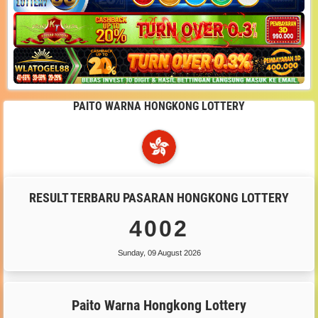
PAITO WARNA HONGKONG LOTTERY
RESULT TERBARU PASARAN HONGKONG LOTTERY
4002
Sunday, 09 August 2026
Paito Warna Hongkong Lottery