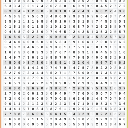
1
0
9
8
8
8
6
0
9
9
2
8
3
4
7
9
0
0
2
2
0
6
5
1
6
0
8
5
3
3
4
7
2
1
7
4
2
6
7
3
0
3
6
9
9
9
9
0
4
5
2
7
7
2
8
3
0
4
4
1
2
6
8
5
8
8
1
0
1
4
7
4
3
7
6
0
2
2
4
9
6
4
5
6
5
2
7
5
0
3
3
4
8
0
9
9
9
8
3
6
9
6
0
4
3
7
7
4
3
5
9
1
1
1
1
9
8
8
4
8
1
6
7
3
8
1
8
9
7
4
5
3
8
5
3
0
1
5
1
6
9
1
1
8
9
1
0
1
2
3
0
8
7
0
7
2
6
2
6
8
9
7
0
4
8
8
7
9
2
3
6
9
7
4
6
5
2
2
4
2
8
1
3
5
3
2
5
5
7
7
6
5
0
5
2
2
2
9
2
0
9
5
4
9
2
6
1
3
4
5
8
2
5
7
6
3
9
4
4
0
4
0
8
6
0
6
0
5
3
3
6
9
1
6
4
1
7
0
0
8
8
6
2
8
9
6
2
8
4
6
5
8
4
9
0
0
1
1
7
5
1
4
5
8
1
9
1
1
8
3
1
6
7
5
3
0
8
3
3
6
2
7
6
7
4
8
6
9
1
1
6
4
5
6
2
1
0
1
4
9
7
7
3
6
8
1
9
8
8
7
0
7
7
9
8
5
4
0
0
8
3
2
9
1
4
5
0
9
9
8
7
3
0
3
4
8
5
1
6
3
2
0
4
4
0
6
7
7
5
6
2
8
8
9
5
5
1
4
2
0
2
7
4
7
9
7
4
7
5
7
3
9
2
2
0
2
9
4
8
2
7
0
7
2
3
4
4
8
5
2
7
1
8
7
5
0
0
0
8
7
3
5
8
6
7
4
5
2
6
8
3
7
9
6
6
5
6
3
1
4
5
0
0
2
2
0
3
0
8
8
2
7
2
6
5
1
6
7
4
2
2
4
9
0
9
0
9
9
2
9
9
9
6
4
9
3
3
4
0
0
6
3
0
3
3
6
9
0
9
3
8
6
7
4
2
9
3
6
9
5
1
5
1
6
3
7
2
7
5
6
2
0
6
2
3
5
0
9
4
9
4
7
7
6
0
6
5
0
7
0
7
9
4
7
2
4
0
4
5
0
0
9
9
7
0
0
8
8
6
3
6
5
2
4
6
7
0
7
9
4
9
0
1
1
2
4
1
2
3
5
3
2
4
3
7
4
7
1
9
1
0
8
3
4
7
3
6
1
4
4
1
5
7
0
8
4
3
8
7
6
1
7
9
0
6
3
9
1
6
5
3
8
3
1
7
7
8
8
7
3
6
0
6
6
6
4
1
5
6
4
3
2
9
2
8
2
2
1
3
7
2
0
6
6
0
6
7
1
1
5
6
2
9
4
9
4
5
0
8
7
6
9
2
3
0
3
4
0
7
9
0
0
0
0
9
5
9
5
2
6
0
5
5
5
5
3
0
3
2
1
1
3
4
6
7