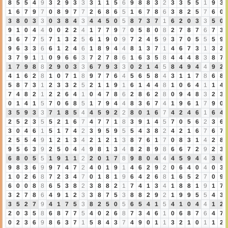
8
5
5
4
9
3
2
9
3
3
3
1
1
5
6
9
8
8
3
2
3
3
5
5
1
9
3
1
6
7
9
7
0
8
9
7
7
2
6
8
6
5
1
6
7
8
6
3
8
2
5
7
6
0
3
8
0
3
3
0
3
8
4
3
4
4
5
0
5
8
7
3
7
1
6
2
0
3
3
5
0
9
1
0
4
4
0
0
2
2
4
1
7
7
9
7
0
5
8
0
8
2
7
8
7
6
7
3
3
6
7
7
5
7
1
3
2
5
6
1
9
0
9
7
2
4
5
9
3
7
0
5
5
5
9
9
6
3
3
6
6
1
2
4
6
1
8
9
4
4
8
1
3
7
1
4
6
7
3
1
3
2
3
7
9
1
1
0
9
6
6
3
7
2
7
8
6
1
6
3
5
8
4
4
4
8
3
8
7
1
7
9
8
8
2
9
0
3
3
6
7
9
3
3
0
2
1
4
5
8
4
9
4
4
9
2
4
1
6
2
8
1
0
7
1
8
9
7
7
6
4
5
6
5
8
4
3
1
1
7
8
6
8
5
8
7
3
1
2
3
3
2
5
2
1
1
9
1
6
1
4
4
8
1
0
6
4
1
1
4
7
4
8
2
1
2
2
6
4
1
0
4
7
8
6
2
8
6
2
8
0
9
4
8
3
2
3
0
1
4
1
5
7
0
6
8
5
1
7
9
4
4
8
3
6
7
4
1
9
6
1
7
9
0
3
5
9
3
3
7
1
8
5
4
4
5
9
2
2
8
0
1
6
7
4
2
4
6
1
6
4
2
5
2
3
5
5
2
1
6
7
4
7
7
1
8
3
9
1
4
5
7
0
5
6
2
3
6
3
0
4
6
1
5
1
7
4
2
3
9
5
9
5
5
4
3
8
2
4
2
1
6
7
6
7
2
5
5
4
9
1
2
1
3
4
2
1
2
1
3
8
7
6
1
7
0
8
3
1
4
2
8
9
5
6
3
9
2
5
0
4
4
9
8
1
3
4
8
2
8
9
8
6
6
7
2
9
2
3
6
8
0
5
5
1
9
1
1
2
2
0
1
7
8
9
8
0
4
4
4
5
9
4
4
3
6
9
8
3
6
9
9
7
4
7
2
4
0
1
9
1
4
6
2
9
2
0
6
4
0
4
0
3
1
0
2
6
8
7
2
3
4
7
0
1
8
1
9
6
4
2
6
8
1
6
5
2
7
0
9
6
0
0
8
8
6
5
3
8
2
3
8
8
2
1
7
4
1
3
4
1
8
8
1
9
1
7
3
2
7
8
6
4
9
1
2
3
3
8
7
5
3
8
8
2
9
2
1
9
9
5
5
4
3
3
5
2
7
9
4
1
7
5
3
8
2
5
0
5
6
5
4
1
5
4
1
0
4
4
1
2
2
0
3
5
8
6
8
7
7
5
4
0
2
6
8
7
3
4
6
1
0
6
8
7
6
4
7
0
2
3
6
9
8
6
3
7
1
5
8
4
3
7
4
9
0
1
1
3
2
1
0
1
1
2