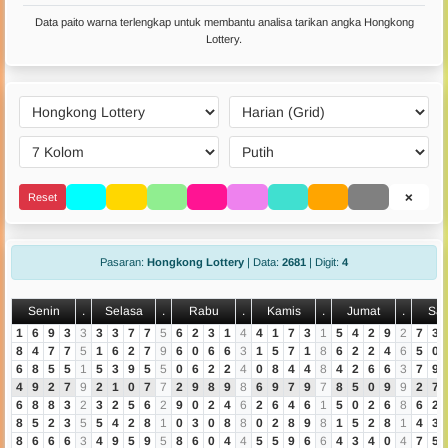
Data paito warna terlengkap untuk membantu analisa tarikan angka Hongkong
Lottery.
Reset
❌
Pasaran:
Hongkong Lottery
| Data:
2681
| Digit:
4
Senin
.
Selasa
.
Rabu
.
Kamis
.
Jumat
.
Sab
1
6
9
3
3
3
3
7
7
5
6
2
3
1
4
4
1
7
3
1
5
4
2
9
2
7
3
8
4
7
7
5
1
6
2
7
9
6
0
6
6
3
1
5
7
1
8
6
2
2
4
6
5
0
6
8
5
5
1
5
3
9
5
5
0
6
2
2
4
0
8
4
4
8
4
2
6
6
3
7
9
4
9
2
7
9
2
1
0
7
7
2
9
8
9
8
6
9
7
9
7
8
5
0
9
9
2
7
6
8
8
3
2
3
2
5
6
2
9
0
2
4
6
2
6
4
6
1
5
0
2
6
8
6
2
8
5
2
3
5
5
4
2
8
1
0
3
0
8
8
0
2
8
9
8
1
5
2
8
1
4
3
8
6
6
6
3
4
9
5
9
5
8
6
0
4
4
5
5
9
6
6
4
3
4
0
4
7
5