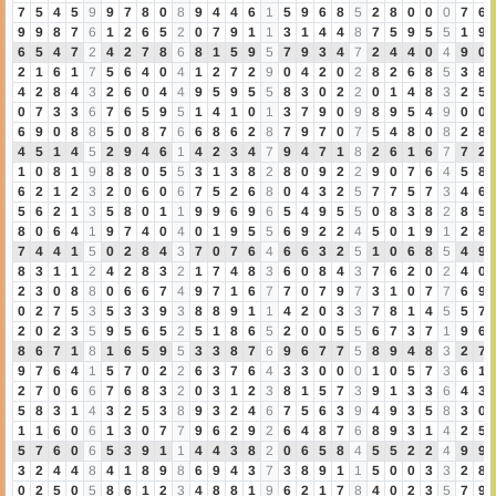
7
5
4
5
9
9
7
8
0
8
9
4
4
6
1
5
9
6
8
5
2
8
0
0
0
7
6
9
9
8
7
6
1
2
6
5
2
0
7
9
1
1
3
1
4
4
8
7
5
9
5
5
1
9
6
5
4
7
2
4
2
7
8
6
8
1
5
9
5
7
9
3
4
7
2
4
4
0
4
9
0
2
1
6
1
7
5
6
4
0
4
1
2
7
2
9
0
4
2
0
2
8
2
6
8
5
3
8
4
2
8
4
3
2
6
0
4
4
9
5
9
5
5
8
3
0
2
2
0
1
4
8
3
2
5
0
7
3
3
6
7
6
5
9
5
1
4
1
0
1
3
7
9
0
9
8
9
5
4
9
0
0
6
9
0
8
8
5
0
8
7
6
6
8
6
2
8
7
9
7
0
7
5
4
8
0
8
2
8
4
5
1
4
5
2
9
4
6
1
4
2
3
4
7
9
4
7
1
8
2
6
1
6
7
7
2
1
0
8
1
9
8
8
0
5
5
3
1
3
8
2
8
0
9
2
2
9
0
7
6
4
5
8
6
2
1
2
3
2
0
6
0
6
7
5
2
6
8
0
4
3
2
5
7
7
5
7
3
4
6
5
6
2
1
3
5
8
0
1
1
9
9
6
9
6
5
4
9
5
5
0
8
3
8
2
8
5
8
0
6
4
1
9
7
4
0
4
0
1
9
5
5
6
9
2
2
4
5
0
1
9
1
2
8
7
4
4
1
5
0
2
8
4
3
7
0
7
6
4
6
6
3
2
5
1
0
6
8
5
4
9
8
3
1
1
2
4
2
8
3
2
1
7
4
8
3
6
0
8
4
3
7
6
2
0
2
4
0
2
3
0
8
8
0
6
6
7
4
9
7
1
6
7
7
0
7
9
7
3
1
0
7
7
6
9
0
2
7
5
3
5
3
3
9
3
8
8
9
1
1
4
2
0
3
3
7
8
1
4
5
5
7
2
0
2
3
5
9
5
6
5
2
5
1
8
6
5
2
0
0
5
5
6
7
3
7
1
9
6
8
6
7
1
8
1
6
5
9
5
3
3
8
7
6
9
6
7
7
5
8
9
4
8
3
2
7
9
7
6
4
1
5
7
0
2
2
6
3
7
6
4
3
3
0
0
0
1
0
5
7
3
6
1
2
7
0
6
6
7
6
8
3
2
0
3
1
2
3
8
1
5
7
3
9
1
3
3
6
4
3
5
8
3
1
4
3
2
5
3
8
9
3
2
4
6
7
5
6
3
9
4
9
3
5
8
3
0
1
1
6
0
6
1
3
0
7
7
9
6
2
9
2
6
4
8
7
6
8
9
3
1
4
2
5
5
7
6
0
6
5
3
9
1
1
4
4
3
8
2
0
6
5
8
4
5
5
2
2
4
9
9
3
2
4
4
8
4
1
8
9
8
6
9
4
3
7
3
8
9
1
1
5
0
0
3
3
2
8
0
2
5
0
5
8
6
1
2
3
4
8
8
1
9
6
2
1
7
8
4
0
2
3
5
7
9