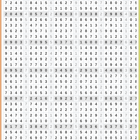
7
2
4
8
3
8
4
1
5
6
4
6
2
7
9
5
1
7
0
7
3
8
0
2
2
7
5
9
2
3
6
9
0
6
5
5
1
3
1
0
1
1
5
9
6
4
1
4
4
5
3
8
6
8
2
0
4
9
4
0
5
7
4
2
4
6
5
3
8
3
9
3
8
2
2
9
8
5
4
1
4
7
8
5
9
5
8
2
6
6
3
3
6
7
8
6
8
6
9
9
9
9
2
1
3
4
0
1
3
3
2
5
7
4
7
8
1
9
8
0
2
8
1
0
4
1
3
4
7
9
1
1
2
6
5
5
6
2
8
1
9
5
7
1
8
4
2
3
7
1
2
8
2
3
5
9
0
6
4
1
4
7
0
6
2
7
9
7
3
6
8
5
3
0
1
7
8
8
5
7
3
1
0
1
2
1
3
5
0
0
9
0
3
3
7
0
9
5
5
6
3
7
1
8
1
6
0
0
0
8
2
8
7
6
4
7
9
3
0
1
1
2
4
9
0
9
1
2
9
5
5
1
4
9
8
8
8
6
7
4
2
5
9
9
1
4
6
1
6
0
2
2
4
2
7
0
1
1
7
8
6
2
8
4
6
0
8
8
8
1
9
5
4
5
9
0
4
9
2
2
5
1
2
4
6
6
4
0
9
9
0
6
2
6
8
7
0
4
1
7
8
6
7
7
5
2
7
4
6
1
1
2
1
3
3
7
1
8
9
4
9
4
3
5
6
9
5
2
7
1
8
9
0
9
3
4
5
8
4
2
9
1
9
1
4
4
6
6
3
5
6
0
5
8
6
5
8
1
2
4
6
3
4
6
2
8
7
8
5
8
4
1
2
7
7
5
5
3
6
6
1
7
8
7
1
5
3
8
4
5
0
2
2
0
7
2
1
3
9
3
7
2
9
2
8
1
5
8
0
8
3
0
4
4
8
0
7
0
3
3
5
3
5
6
2
1
6
0
3
3
6
0
7
3
4
8
3
1
6
5
3
8
3
4
6
1
7
5
6
0
4
4
5
2
4
7
2
0
8
9
0
9
7
7
2
4
1
6
7
6
9
2
3
5
8
7
8
8
7
8
6
5
1
6
2
7
4
3
6
1
7
7
4
3
0
3
0
9
5
4
9
1
3
8
4
3
8
6
9
0
9
9
6
6
8
4
0
4
2
3
6
7
4
5
2
2
7
9
7
3
0
3
3
9
7
3
4
7
0
4
1
4
7
9
7
2
0
0
1
1
6
7
5
5
1
3
6
2
9
2
5
5
4
3
7
9
4
2
4
9
4
4
8
3
1
0
1
0
5
0
3
3
6
9
3
7
1
4
0
6
9
6
0
5
8
1
7
3
1
3
8
4
7
2
5
2
7
7
5
0
5
3
6
9
6
3
7
5
3
2
7
4
5
4
6
1
8
3
9
6
6
3
6
8
4
3
5
4
3
3
6
0
8
5
1
6
1
3
2
0
7
0
7
6
9
0
7
7
2
3
9
3
3
8
6
2
8
1
9
0
5
3
8
3
2