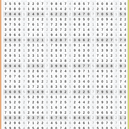
3
5
5
9
5
2
2
0
7
7
9
8
6
7
4
4
8
5
7
3
6
0
8
4
3
3
9
7
8
8
0
8
1
8
3
6
9
1
5
4
2
6
7
4
8
3
2
2
5
3
4
7
8
0
7
8
4
6
1
2
4
9
4
4
6
2
2
9
2
3
4
7
0
7
7
0
5
5
1
5
9
9
8
0
0
0
1
2
4
2
6
0
1
6
2
8
6
9
5
0
5
3
0
9
4
4
2
2
9
7
5
6
2
7
6
1
7
8
7
2
9
9
9
6
8
8
2
1
1
9
7
8
6
4
2
3
0
6
9
6
8
4
4
7
2
2
0
7
2
9
9
7
1
4
5
6
7
4
0
4
1
4
2
9
6
6
3
7
1
0
1
1
9
4
5
0
5
6
3
8
8
7
8
7
2
8
1
4
4
9
5
9
0
9
0
1
2
1
3
6
2
8
7
6
3
6
6
2
8
5
0
2
7
9
7
8
2
5
0
3
3
0
3
1
4
5
7
9
8
9
8
9
1
4
8
3
5
8
9
0
9
4
4
8
2
2
8
1
3
0
3
5
8
2
8
0
1
1
9
6
3
0
3
1
3
9
3
3
6
3
0
9
5
1
6
3
3
1
5
6
5
1
8
7
6
2
5
8
5
4
7
4
1
2
3
4
1
8
2
9
3
3
3
0
5
2
7
6
4
3
8
2
2
0
8
9
8
2
3
2
2
4
9
1
0
9
4
6
1
3
3
5
2
7
3
9
9
6
6
5
8
7
7
5
0
8
3
8
2
9
3
0
7
6
3
9
3
2
6
0
6
7
6
2
4
6
6
9
7
1
8
4
9
1
6
7
9
4
7
0
7
6
4
3
5
4
0
4
1
6
3
0
3
4
8
8
7
6
6
7
0
4
4
3
2
5
7
5
2
7
8
8
9
2
2
8
1
3
8
2
0
3
4
0
4
9
0
1
2
3
7
4
9
0
8
9
8
3
7
2
3
5
8
3
5
0
5
6
0
0
8
8
9
8
6
2
8
1
9
3
6
0
5
5
9
1
4
9
4
4
4
9
2
2
0
2
2
5
7
7
9
5
6
2
8
0
3
9
6
8
5
5
2
9
0
9
6
1
0
4
4
8
0
2
9
2
0
3
5
3
8
7
6
3
5
2
0
2
7
2
6
2
8
0
7
2
5
7
2
4
4
2
6
3
9
3
5
8
5
2
3
3
2
6
8
5
8
0
5
5
1
6
3
4
7
8
4
5
0
5
0
6
3
6
9
6
1
7
5
6
8
5
2
9
4
4
8
7
8
9
2
2
4
0
2
0
2
9
6
5
6
2
3
2
5
8
3
8
2
0
3
7
8
6
6
7
6
0
6
8
4
5
6
2
3
9
6
5
2
1
2
8
2
9
6
6
7
1
2
2
4
4
5
3
3
6
0
4
6
1
7
9
0
7
0
7
1
3
5
9
8
5
4
0
5
4
9
4
8
0
7
4
2
0
9
6
3
9
5
3
0
5
5
1
4