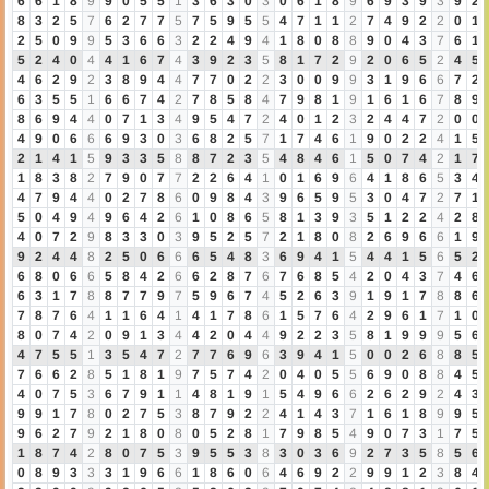
6
6
1
8
9
9
0
5
5
1
3
6
3
0
3
0
6
1
8
9
6
9
3
9
3
9
2
8
3
2
5
7
6
2
7
7
5
7
5
9
5
5
4
7
1
1
2
7
4
9
2
2
0
1
2
5
0
9
9
5
3
6
6
3
2
2
4
9
4
1
8
0
8
8
9
0
4
3
7
6
1
5
2
4
0
4
4
1
6
7
4
3
9
2
3
5
8
1
7
2
9
2
0
6
5
2
4
5
4
6
2
9
2
3
8
9
4
4
7
7
0
2
2
3
0
0
9
9
3
1
9
6
6
7
2
6
3
5
5
1
6
6
7
4
2
7
8
5
8
4
7
9
8
1
9
1
6
1
6
7
8
9
8
6
9
4
4
0
7
1
3
4
9
5
4
7
2
4
0
1
2
3
2
4
4
7
2
0
0
4
9
0
6
6
6
9
3
0
3
6
8
2
5
7
1
7
4
6
1
9
0
2
2
4
1
5
2
1
4
1
5
9
3
3
5
8
8
7
2
3
5
4
8
4
6
1
5
0
7
4
2
1
7
1
8
3
8
2
7
9
0
7
7
2
2
6
4
1
0
1
6
9
6
4
1
8
6
5
3
4
4
7
9
4
4
0
2
7
8
6
0
9
8
4
3
9
6
5
9
5
3
0
4
7
2
7
1
5
0
4
9
4
9
6
4
2
6
1
0
8
6
5
8
1
3
9
3
5
1
2
2
4
2
8
4
0
7
2
9
8
3
3
0
3
9
5
2
5
7
2
1
8
0
8
2
6
9
6
6
1
9
9
2
4
4
8
2
5
0
6
6
6
5
4
8
3
6
9
4
1
5
4
4
1
5
6
5
2
6
8
0
6
6
5
8
4
2
6
6
2
8
7
6
7
6
8
5
4
2
0
4
3
7
4
6
6
3
1
7
8
8
7
7
9
7
5
9
6
7
4
5
2
6
3
9
1
9
1
7
8
8
6
7
8
7
6
4
1
1
6
4
1
4
1
7
8
6
1
5
7
6
4
2
9
6
1
7
1
0
8
0
7
4
2
0
9
1
3
4
4
2
0
4
4
9
2
2
3
5
8
1
9
9
9
5
6
4
7
5
5
1
3
5
4
7
2
7
7
6
9
6
3
9
4
1
5
0
0
2
6
8
8
5
7
6
6
2
8
5
1
8
1
9
7
5
7
4
2
0
4
0
5
5
6
9
0
8
8
4
5
4
0
7
5
3
6
7
9
1
1
4
8
1
9
1
5
4
9
6
6
2
6
2
9
2
4
3
9
9
1
7
8
0
2
7
5
3
8
7
9
2
2
4
1
4
3
7
1
6
1
8
9
9
5
9
6
2
7
9
2
1
8
0
8
0
5
2
8
1
7
9
8
5
4
9
0
7
3
1
7
5
1
8
7
4
2
8
0
7
5
3
9
5
5
3
8
3
0
3
6
9
2
7
3
5
8
5
6
0
8
9
3
3
3
1
9
6
6
1
8
6
0
6
4
6
9
2
2
9
9
1
2
3
8
4