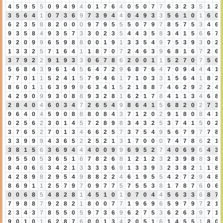
4
5
9
5
5
0
9
4
9
4
0
1
7
6
4
0
5
0
7
7
6
3
2
3
5
1
2
3
5
6
4
1
0
7
3
6
9
7
3
9
4
4
0
4
9
3
3
5
6
1
0
1
6
0
6
2
3
5
8
8
2
0
0
0
9
7
9
5
5
5
0
7
9
7
8
5
7
5
3
4
6
9
3
5
8
4
9
3
5
7
3
3
0
2
3
5
4
4
3
5
8
3
4
1
5
6
6
7
9
2
0
9
9
6
5
9
8
8
0
0
1
9
1
3
3
5
4
9
7
5
3
9
3
0
2
1
3
3
2
5
7
1
6
4
1
1
8
7
0
7
2
4
6
3
9
6
8
1
6
7
2
6
3
7
9
2
2
9
1
9
3
3
0
6
7
8
6
2
0
0
1
1
5
2
7
0
7
5
6
5
6
8
4
3
9
6
1
4
5
6
4
7
2
9
6
8
7
6
4
7
0
9
4
4
4
1
7
7
0
1
1
5
2
4
1
5
7
9
4
6
1
7
1
0
3
3
1
5
6
4
1
8
2
8
6
0
1
1
6
3
9
9
9
6
3
4
1
5
2
1
8
8
7
4
6
2
9
2
2
4
4
2
9
0
9
9
3
0
8
8
9
3
2
8
1
6
2
1
7
8
4
1
1
3
4
6
8
2
8
4
0
4
6
0
3
4
7
2
6
5
4
9
8
6
4
1
5
6
8
2
0
2
7
3
9
6
4
0
4
5
9
0
8
8
8
0
8
4
3
7
1
2
0
2
9
1
8
0
8
4
1
0
2
5
6
2
3
0
1
4
5
7
2
8
9
8
3
4
3
2
5
3
7
4
1
5
0
2
3
7
6
5
2
7
0
1
3
4
6
6
2
5
7
3
7
5
4
9
5
6
7
9
7
7
8
3
3
9
9
9
4
3
6
5
2
2
5
2
1
3
1
7
0
0
0
7
4
7
8
6
2
1
3
8
1
5
6
3
6
9
4
4
4
0
0
9
9
6
9
5
2
7
4
0
6
9
6
4
3
9
5
5
0
5
3
6
5
1
6
7
8
2
6
8
1
2
1
2
3
2
3
9
8
8
3
8
8
4
0
6
6
3
4
2
1
3
3
3
3
6
9
1
3
3
9
3
2
3
8
2
1
1
8
4
2
8
9
8
2
9
5
4
9
8
8
2
2
4
6
1
9
5
5
4
2
7
2
9
4
8
8
6
9
1
1
2
5
7
9
7
0
9
7
7
5
7
5
5
3
8
1
7
8
7
6
0
6
0
0
6
8
5
4
8
2
8
1
4
5
1
0
1
0
7
0
4
4
5
6
3
3
6
8
7
7
9
8
8
7
9
2
8
2
1
8
0
0
7
7
1
9
6
9
6
5
9
7
9
7
2
1
2
3
4
3
7
8
5
5
0
5
9
7
3
6
9
6
2
7
5
3
6
2
6
3
9
7
1
9
0
1
0
1
6
2
8
7
6
0
0
1
3
4
2
0
5
1
6
1
4
5
5
1
8
0