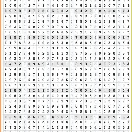
6
3
9
4
4
0
1
9
1
1
4
2
3
6
9
9
5
5
4
9
8
9
3
6
9
5
9
3
9
0
4
4
2
7
4
3
7
4
5
0
3
3
4
6
2
6
8
2
0
0
7
7
6
8
8
9
7
8
6
4
7
0
5
5
5
3
8
2
1
9
4
2
9
2
0
4
4
9
4
7
4
9
3
6
0
6
6
1
5
3
8
2
0
7
0
7
8
1
3
5
8
8
2
5
6
2
7
5
4
8
9
6
6
2
1
2
5
7
6
2
9
7
7
3
8
0
6
6
2
3
8
5
4
8
7
2
6
3
6
9
5
9
7
9
7
0
0
9
6
6
3
5
8
0
8
8
7
6
2
8
4
4
1
6
5
1
6
1
6
5
7
3
2
4
6
5
2
5
9
1
7
8
3
7
9
5
5
2
2
7
9
5
7
3
8
5
3
5
8
0
8
2
9
2
7
0
8
5
4
6
2
0
6
6
1
7
3
1
7
8
6
2
1
6
9
6
0
8
3
9
3
5
8
6
8
5
9
2
3
3
6
6
5
7
9
9
4
4
4
1
9
9
9
8
1
5
5
1
0
7
4
2
6
2
7
4
2
6
2
5
5
1
2
7
9
4
6
0
2
2
1
1
1
3
4
3
7
5
8
4
9
9
2
0
2
8
9
6
9
3
2
5
2
5
8
0
8
7
6
8
8
7
3
1
1
2
3
0
8
2
2
4
6
0
1
4
7
2
9
0
9
4
9
4
1
6
0
1
1
3
9
9
2
2
4
0
2
3
5
5
4
9
9
4
8
3
9
1
8
8
7
3
5
7
0
7
6
3
5
3
8
2
8
0
5
5
8
9
8
2
5
5
1
1
7
5
3
8
6
3
7
0
7
1
8
6
2
8
7
6
0
5
5
8
9
3
0
7
5
3
5
0
3
9
3
7
9
2
5
7
9
0
7
8
6
5
8
3
7
1
2
7
6
8
7
3
1
5
9
8
3
2
8
0
0
5
5
0
7
8
8
7
2
2
9
1
1
3
2
1
9
8
5
4
9
2
2
9
2
3
8
9
2
2
5
0
0
6
6
0
4
3
9
3
0
4
9
9
6
0
6
2
0
4
2
6
1
9
9
0
9
4
7
9
8
8
0
9
3
8
2
1
0
0
3
3
9
3
2
8
0
7
7
1
2
9
9
9
7
2
9
3
3
9
3
5
9
5
2
2
3
2
4
6
1
5
9
5
9
5
9
9
3
8
2
6
8
4
7
2
4
6
0
7
7
6
0
1
4
8
7
6
5
2
7
4
2
0
0
9
8
8
7
8
6
1
7
1
2
5
6
2
0
9
0
3
5
0
5
8
6
1
9
1
4
6
6
2
8
5
1
9
9
9
0
6
6
9
6
3
4
9
5
8
2
1
6
5
2
4
6
7
1
8
6
5
4
8
1
5
6
6
9
0
2
2
2
1
3
3
3
0
3
0
7
6
4
1
1
2
2
5
7
4
0
6
9
6
1
3
2
0
2
9
2