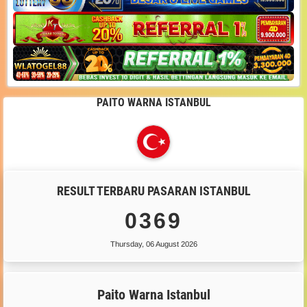
PAITO WARNA ISTANBUL
RESULT TERBARU PASARAN ISTANBUL
0369
Thursday, 06 August 2026
Paito Warna Istanbul