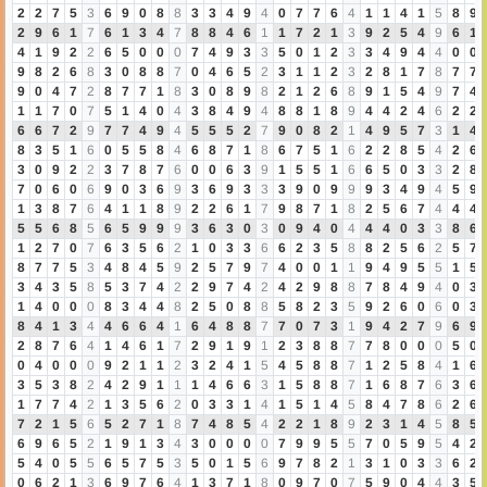
2
2
7
5
3
6
9
0
8
8
3
3
4
9
4
0
7
7
6
4
1
1
4
1
5
8
9
2
9
6
1
7
6
1
3
4
7
8
8
4
6
1
1
7
2
1
3
9
2
5
4
9
6
1
4
1
9
2
2
6
5
0
0
0
7
4
9
3
3
5
0
1
2
3
3
4
9
4
4
0
0
9
8
2
6
8
3
0
8
8
7
0
4
6
5
2
3
1
1
2
3
2
8
1
7
8
7
7
9
0
4
7
2
8
7
7
1
8
3
0
8
9
8
2
1
2
6
8
9
1
5
4
9
7
4
1
1
7
0
7
5
1
4
0
4
3
8
4
9
4
8
8
1
8
9
4
4
2
4
6
2
2
6
6
7
2
9
7
7
4
9
4
5
5
5
2
7
9
0
8
2
1
4
9
5
7
3
1
4
8
3
5
1
6
0
5
5
8
4
6
8
7
1
8
6
7
5
1
6
2
2
8
5
4
2
6
3
0
9
2
2
3
7
8
7
6
0
0
6
3
9
1
5
5
1
6
6
5
0
3
3
2
8
7
0
6
0
6
9
0
3
6
9
3
6
9
3
3
3
9
0
9
9
9
3
4
9
4
5
9
1
3
8
7
6
4
1
1
8
9
2
2
6
1
7
9
8
7
1
8
2
5
6
7
4
4
4
5
5
6
8
5
6
5
9
9
9
3
6
3
0
3
0
9
4
0
4
4
4
0
3
3
8
6
1
2
7
0
7
6
3
5
6
2
1
0
3
3
6
6
2
3
5
8
8
2
5
6
2
5
7
8
7
7
5
3
4
8
4
5
9
2
5
7
9
7
4
0
0
1
1
9
4
9
5
5
1
5
3
4
3
5
8
5
3
7
4
2
2
9
7
4
2
4
2
9
8
8
7
8
4
9
4
0
3
1
4
0
0
0
8
3
4
4
8
2
5
0
8
8
5
8
2
3
5
9
2
6
0
6
0
3
8
4
1
3
4
4
6
6
4
1
6
4
8
8
7
7
0
7
3
1
9
4
2
7
9
6
9
2
8
7
6
4
1
4
6
1
7
2
9
1
9
1
2
3
8
8
7
7
8
0
0
0
5
0
0
4
0
0
0
9
2
1
1
2
3
2
4
1
5
4
5
8
8
7
1
2
5
8
4
1
6
3
5
3
8
2
4
2
9
1
1
1
4
6
6
3
1
5
8
8
7
1
6
8
7
6
3
6
1
7
7
4
2
1
3
5
6
2
0
3
3
1
4
1
5
1
4
5
8
4
7
8
6
2
6
7
2
1
5
6
5
2
7
1
8
7
4
8
5
4
2
2
1
8
9
2
3
1
4
5
8
5
6
9
6
5
2
1
9
1
3
4
3
0
0
0
0
7
9
9
5
5
7
0
5
9
5
4
2
5
4
0
5
5
6
5
7
5
3
5
0
1
5
6
9
7
8
2
1
3
1
0
3
3
6
2
0
6
2
1
3
6
9
7
6
4
1
3
7
1
8
0
9
7
0
7
5
9
0
4
4
3
5