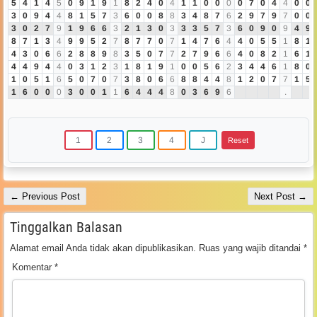
5
4
1
4
5
0
9
1
9
1
8
2
4
0
4
1
1
0
0
0
0
7
0
4
4
0
0
3
0
9
4
4
8
1
5
7
3
6
0
0
8
8
3
4
8
7
6
2
9
7
9
7
0
0
3
0
2
7
9
1
9
6
6
3
2
1
3
0
3
3
3
5
7
3
6
0
9
0
9
4
9
8
7
1
3
4
9
9
5
2
7
8
7
7
0
7
1
4
7
6
4
4
0
5
5
1
8
1
4
3
0
6
6
2
8
8
9
8
3
5
0
7
7
2
7
9
6
6
4
0
8
2
1
6
1
4
4
9
4
4
0
3
1
2
3
1
8
1
9
1
0
0
5
6
2
3
4
4
6
1
8
0
1
0
5
1
6
5
0
7
0
7
3
8
0
6
6
8
8
4
4
8
1
2
0
7
7
1
5
1
6
0
0
0
3
0
0
1
1
6
4
4
4
8
0
3
6
9
6
.
Reset
← Previous Post
Next Post →
Tinggalkan Balasan
Alamat email Anda tidak akan dipublikasikan.
Ruas yang wajib ditandai
*
Komentar
*