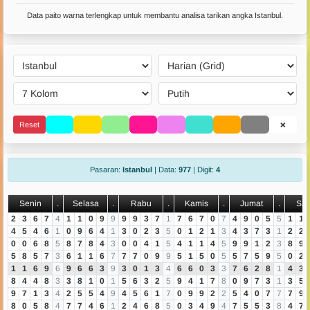
Data paito warna terlengkap untuk membantu analisa tarikan angka Istanbul.
Reset
❌
Pasaran:
Istanbul
| Data:
977
| Digit:
4
Senin
.
Selasa
.
Rabu
.
Kamis
.
Jumat
.
Sab
2
3
6
7
4
1
1
0
9
9
9
9
3
7
1
7
6
7
0
7
4
9
0
5
5
1
1
4
5
4
6
1
0
9
6
4
1
3
0
2
3
5
0
1
2
1
3
4
3
7
3
1
2
2
0
0
6
8
5
8
7
8
4
3
0
0
4
1
5
4
1
1
4
5
9
9
1
2
3
8
9
5
8
5
7
3
6
1
1
6
7
7
7
0
9
9
5
1
5
0
5
5
7
5
9
5
0
2
1
1
6
9
6
9
6
6
3
9
3
0
1
3
4
6
6
0
3
3
7
6
2
8
1
4
3
8
4
4
8
3
3
8
1
0
1
5
6
3
2
5
9
4
1
7
8
0
9
7
3
1
3
5
9
7
1
3
4
2
5
5
4
9
4
5
6
1
7
0
9
9
2
2
5
4
0
7
7
7
9
8
0
5
8
4
7
7
4
6
1
2
4
6
8
5
0
3
4
9
4
7
5
5
3
8
4
7