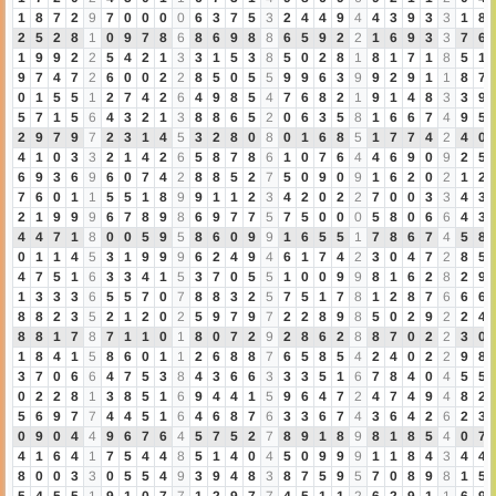
1
8
7
2
9
7
0
0
0
0
6
3
7
5
3
2
4
4
9
4
4
3
9
3
3
1
8
2
5
2
8
1
0
9
7
8
6
8
6
9
8
8
6
5
9
2
2
1
6
9
3
3
7
6
1
9
9
2
2
5
4
2
1
3
3
1
5
3
8
5
0
2
8
1
8
1
7
1
8
5
1
9
7
4
7
2
6
0
0
2
2
8
5
0
5
5
9
9
6
3
9
9
2
9
1
1
8
7
0
1
5
5
1
2
7
4
2
6
4
9
8
5
4
7
6
8
2
1
9
1
4
8
3
3
9
5
7
1
5
6
4
3
2
1
3
8
8
6
5
2
0
6
3
5
8
1
6
6
7
4
9
5
2
9
7
9
7
2
3
1
4
5
3
2
8
0
8
0
1
6
8
5
1
7
7
4
2
4
0
4
1
0
3
3
2
1
4
2
6
5
8
7
8
6
1
0
7
6
4
4
6
9
0
9
2
5
6
9
3
6
9
6
0
7
4
2
8
8
5
2
7
5
0
9
0
9
1
6
2
0
2
1
2
7
6
0
1
1
5
5
1
8
9
9
1
1
2
3
4
2
0
2
2
7
0
0
3
3
4
3
2
1
9
9
9
6
7
8
9
8
6
9
7
7
5
7
5
0
0
0
5
8
0
6
6
4
3
4
4
7
1
8
0
0
5
9
5
8
6
0
9
9
1
6
5
5
1
7
8
6
7
4
5
8
0
1
1
4
5
3
1
9
9
9
6
2
4
9
4
6
1
7
4
2
3
0
4
7
2
8
5
4
7
5
1
6
3
3
4
1
5
3
7
0
5
5
1
0
0
9
9
8
1
6
2
8
2
9
1
3
3
3
6
5
5
7
0
7
8
8
3
2
5
7
5
1
7
8
1
2
8
7
6
6
6
8
8
2
3
5
2
1
2
0
2
5
9
7
9
7
2
2
8
9
8
5
0
2
9
2
2
4
8
8
1
7
8
7
1
1
0
1
8
0
7
2
9
2
8
6
2
8
8
7
0
2
2
3
0
1
8
4
1
5
8
6
0
1
1
2
6
8
8
7
6
5
8
5
4
2
4
0
2
2
9
8
3
7
0
6
6
4
7
5
3
8
4
3
6
6
3
3
3
5
1
6
7
8
4
0
4
5
5
0
2
2
8
1
3
8
5
1
6
9
4
4
1
5
9
6
4
7
2
4
7
4
9
4
8
2
5
6
9
7
7
4
4
5
1
6
4
6
8
7
6
3
3
6
7
4
3
6
4
2
6
2
3
0
9
0
4
4
9
6
7
6
4
5
7
5
2
7
8
9
1
8
9
8
1
8
5
4
0
7
4
1
6
4
1
7
5
4
4
8
5
1
4
0
4
5
0
9
9
9
1
1
8
4
3
4
4
8
0
0
3
3
0
5
5
4
9
3
9
4
8
3
8
7
5
9
5
7
0
8
9
8
1
5
5
4
5
5
1
9
1
0
7
7
1
2
9
7
7
4
5
1
1
2
6
2
9
1
1
6
9