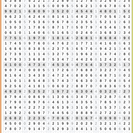
6
3
8
8
7
5
2
2
1
3
3
2
8
9
8
1
2
7
8
6
3
2
6
5
2
3
8
4
7
0
2
2
1
3
1
5
6
0
0
9
5
5
5
6
2
1
3
0
6
7
8
6
6
7
9
9
2
1
3
6
8
0
9
9
3
5
2
0
2
4
5
4
6
1
4
8
0
1
1
5
0
9
6
2
3
5
4
2
4
4
8
8
1
4
1
5
4
4
2
7
9
7
0
5
6
2
6
2
1
0
5
0
5
7
5
3
6
9
9
6
7
8
6
2
3
5
5
1
5
2
1
1
2
6
3
1
3
0
3
3
1
7
8
6
5
8
7
1
7
8
5
0
7
9
7
4
5
4
6
1
9
9
0
6
1
0
1
1
4
0
6
6
5
1
6
5
2
0
2
4
0
4
3
6
8
3
2
3
4
7
7
5
1
6
1
9
7
0
7
1
8
1
4
5
2
6
8
1
9
8
6
8
4
3
9
0
1
7
4
5
9
9
7
6
0
6
4
7
6
2
8
1
7
7
1
8
4
1
6
0
6
6
1
1
6
8
6
5
8
3
8
5
4
2
3
7
5
3
6
5
7
6
4
9
4
2
1
3
4
9
2
7
3
9
3
1
1
1
4
5
3
2
7
5
3
1
9
6
2
8
1
4
7
4
2
8
0
6
7
9
3
3
3
6
8
8
7
5
3
4
7
2
4
4
2
6
8
1
2
4
2
6
4
0
4
1
0
0
0
4
7
3
4
7
4
5
3
6
9
4
7
6
4
1
3
7
3
2
5
1
7
9
0
7
4
2
0
0
0
5
5
1
7
2
6
8
7
6
8
8
7
3
2
2
7
9
4
9
8
1
6
4
1
3
4
3
8
2
4
7
2
4
6
8
8
0
6
6
4
8
7
1
8
0
2
5
1
0
1
1
8
5
4
8
3
5
7
4
3
7
6
6
3
0
3
8
7
0
8
8
5
4
9
2
5
6
2
4
1
8
1
9
0
6
0
2
2
8
8
7
0
7
0
8
3
6
9
5
1
4
9
2
9
2
5
2
5
2
7
1
9
7
2
9
6
3
0
4
4
0
3
2
0
2
2
7
8
7
9
4
4
0
8
6
9
6
1
3
0
6
6
3
4
7
1
8
2
2
8
7
6
4
5
2
7
9
0
9
8
9
7
6
4
4
6
1
3
4
6
3
5
5
1
7
8
5
3
8
2
7
1
4
9
4
4
2
2
7
2
9
6
5
3
9
3
3
1
0
9
9
1
5
3
7
1
0
4
1
2
9
2
2
6
5
9
7
7
4
4
5
6
2
9
8
8
9
8
2
7
2
2
4
0
1
2
6
8
2
1
2
2
3
5
8
7
0
6
5
2
0
1
6
7
4
0
0
9
0
9
1
8
4
5
0
0
0
2
9
0
4
4
2
1
9
9
9
2
0
2
9
2
3
2
1
3
4
2
2
7
8
0
7
7
9
1
4
7
2
5
2
9
3
3
8
4
1
1
2
5
0
6
0
6
6
1