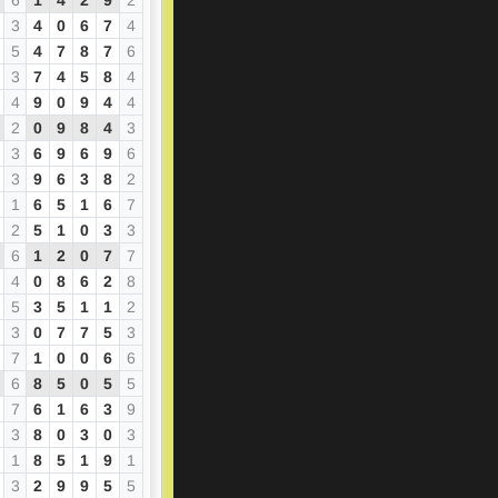
6
1
4
2
9
2
3
4
0
6
7
4
5
4
7
8
7
6
3
7
4
5
8
4
4
9
0
9
4
4
2
0
9
8
4
3
3
6
9
6
9
6
3
9
6
3
8
2
1
6
5
1
6
7
2
5
1
0
3
3
6
1
2
0
7
7
4
0
8
6
2
8
5
3
5
1
1
2
3
0
7
7
5
3
7
1
0
0
6
6
6
8
5
0
5
5
7
6
1
6
3
9
3
8
0
3
0
3
1
8
5
1
9
1
3
2
9
9
5
5