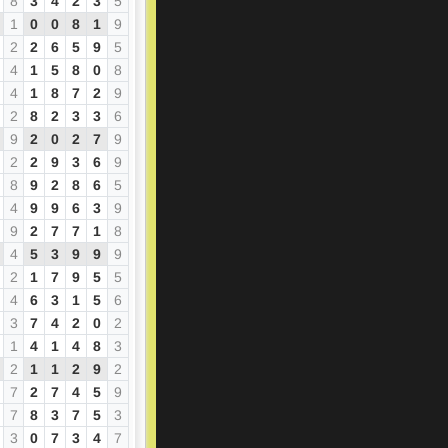
8
3
4
2
3
5
1
0
0
8
1
9
2
2
6
5
9
5
4
1
5
8
0
8
4
1
8
7
2
9
2
8
2
3
3
6
9
2
0
2
7
9
2
2
9
3
6
9
8
9
2
8
6
5
4
9
9
6
3
9
9
2
7
7
1
8
4
5
3
9
9
9
2
1
7
9
5
5
4
6
3
1
5
6
3
7
4
2
0
2
1
4
1
4
8
3
2
1
1
2
9
2
7
2
7
4
5
9
7
8
3
7
5
3
3
0
7
3
4
7