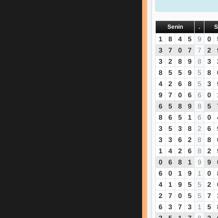
Senin
.
S
1
8
4
5
9
0
3
7
0
7
7
2
3
2
8
9
8
3
8
5
5
9
5
8
4
2
6
8
5
3
9
7
0
6
6
0
6
5
8
9
8
5
8
6
5
1
6
0
3
5
3
8
2
6
3
3
6
2
8
8
1
4
2
6
8
2
0
6
8
1
9
9
6
0
1
9
1
0
4
1
9
5
5
2
2
7
0
5
5
7
6
3
7
3
1
5