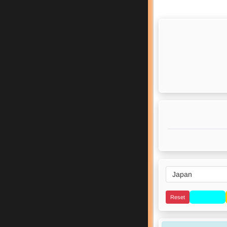
Reset