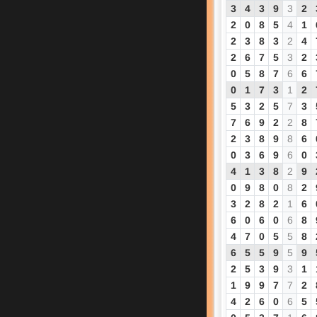
3
4
3
9
3
2
2
0
8
5
4
1
2
3
8
3
2
4
2
6
7
5
3
2
0
5
8
7
6
6
0
1
7
3
1
2
5
3
2
5
7
3
7
6
9
2
2
8
2
3
8
9
8
6
0
3
6
9
6
0
4
1
3
8
2
9
0
9
8
0
8
2
3
2
8
2
1
6
6
0
6
0
6
8
4
7
0
5
5
8
6
5
5
9
5
9
2
5
3
9
3
1
1
9
9
7
7
2
4
2
6
0
6
5