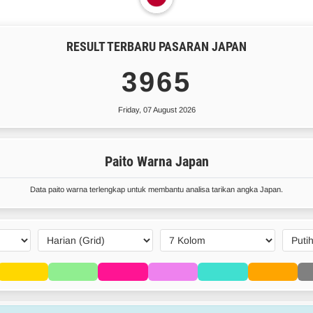
RESULT TERBARU PASARAN JAPAN
3965
Friday, 07 August 2026
Paito Warna Japan
Data paito warna terlengkap untuk membantu analisa tarikan angka Japan.