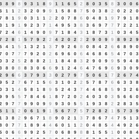
3
8
9
8
9
3
1
8
9
1
1
6
5
2
8
0
3
5
8
3
0
0
6
6
1
1
2
3
2
0
9
9
1
5
8
8
7
5
0
3
8
2
0
2
2
0
7
8
1
9
0
3
1
1
2
2
0
7
8
6
0
4
8
1
9
7
9
1
8
3
1
9
1
9
2
3
7
1
4
9
5
3
8
3
6
9
7
7
7
2
2
1
7
2
4
6
1
4
9
0
9
7
1
8
4
3
1
8
7
3
1
0
3
4
5
7
2
8
1
5
7
9
2
2
4
2
0
2
2
2
9
0
9
9
8
9
2
9
5
4
1
5
1
3
2
1
3
7
9
2
6
8
0
8
4
2
6
6
8
9
0
7
0
7
7
7
9
2
0
2
6
9
6
0
6
4
6
8
6
5
4
7
0
3
0
3
2
5
2
8
8
2
1
1
8
4
8
3
2
9
0
9
9
5
9
4
8
3
8
0
8
8
3
0
6
6
9
1
2
4
6
4
7
6
9
6
9
3
0
9
2
9
6
6
3
7
9
3
3
0
2
7
9
7
5
0
6
1
7
2
6
7
4
9
5
2
7
6
7
1
5
6
3
1
0
2
2
5
7
8
7
6
6
3
3
8
0
3
1
4
5
8
1
8
9
5
2
4
3
7
4
4
6
8
5
9
3
2
6
9
9
5
5
7
8
4
6
1
8
7
2
0
2
4
0
3
0
3
5
6
6
0
2
9
7
7
9
9
0
9
9
9
3
0
5
5
1
9
3
8
2
2
8
3
5
5
1
1
2
0
6
1
9
1
5
6
7
7
5
7
2
8
2
1
5
7
3
9
1
3
8
2
9
6
7
1
8
9
0
2
1
3
7
8
6
7
4
7
5
1
3
8
0
7
7
1
8
9
4
4
6
0
1
1
2
0
4
8
5
4
4
9
2
6
5
0
6
6
9
9
2
5
7
0
6
8
9
8
8
1
5
5
1
0
0
8
4