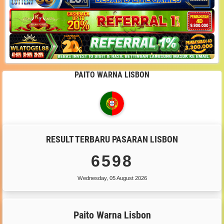
PAITO WARNA LISBON
RESULT TERBARU PASARAN LISBON
6598
Wednesday, 05 August 2026
Paito Warna Lisbon