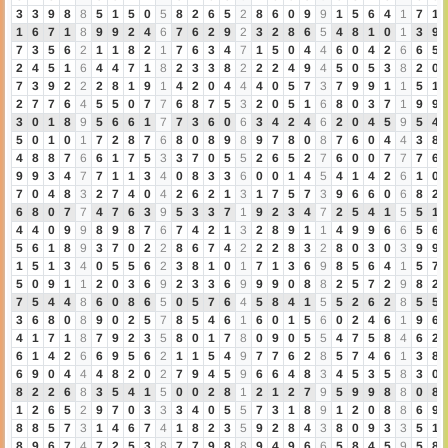
3
3
9
8
8
5
1
5
0
5
8
2
6
5
2
8
6
0
9
9
1
5
6
4
1
7
1
1
6
7
1
8
9
9
2
4
6
7
6
2
9
2
3
2
8
6
5
4
8
1
0
1
3
9
7
3
5
6
2
1
1
8
2
1
7
6
3
4
7
1
5
0
4
4
6
0
4
2
6
6
5
2
4
5
1
6
4
4
7
1
8
2
3
3
8
2
2
2
4
9
4
5
0
5
3
8
2
0
7
3
9
2
2
2
8
1
9
1
4
2
0
4
4
4
0
5
7
3
7
9
9
1
1
5
1
2
7
7
6
4
5
5
0
7
7
6
8
7
5
3
2
0
5
1
6
8
0
3
7
1
9
9
3
0
1
8
9
5
6
6
1
7
7
3
6
0
6
3
4
2
4
6
2
0
4
5
9
5
4
5
0
1
0
1
7
2
8
7
6
8
0
8
9
8
9
7
8
0
8
7
6
0
4
4
3
8
4
8
8
7
6
6
1
7
5
3
3
7
0
5
5
2
6
5
2
7
6
0
0
7
7
7
6
9
9
3
4
7
7
1
1
3
4
0
8
3
3
6
0
0
1
4
5
4
1
4
2
6
1
0
7
0
4
8
3
2
7
4
0
4
2
6
2
1
3
1
7
5
7
3
9
6
6
0
6
8
2
6
8
0
7
7
4
7
6
3
9
5
3
3
7
1
9
2
3
4
7
2
5
4
1
5
5
1
4
4
0
9
9
8
9
8
7
6
7
4
2
1
3
2
8
9
1
1
4
9
9
6
6
5
6
5
6
1
8
9
3
7
0
2
2
8
6
7
4
2
2
2
8
3
2
8
0
3
0
3
9
9
1
5
1
3
4
0
5
5
6
2
3
8
1
0
1
7
1
3
6
9
8
5
6
4
1
5
7
5
0
9
1
1
2
0
3
6
9
2
3
3
6
9
9
9
0
8
8
2
5
7
2
9
8
2
7
5
4
4
8
6
0
8
6
5
0
5
7
6
4
5
8
4
1
5
5
2
6
2
8
5
5
3
6
8
0
8
9
0
2
5
7
8
5
4
6
1
6
0
1
5
6
0
2
4
6
1
9
6
4
1
7
1
8
7
9
2
3
5
8
0
1
7
8
0
9
0
5
5
4
7
5
8
4
6
2
6
1
4
2
6
6
9
5
6
2
1
1
5
4
9
7
7
6
2
8
5
7
4
6
1
3
8
6
9
0
4
4
4
8
2
0
2
7
9
4
5
9
6
6
4
8
3
4
5
3
5
8
3
0
8
2
2
6
8
3
5
4
1
5
0
0
2
8
1
2
1
2
7
9
5
9
9
8
8
0
8
1
2
6
5
2
9
7
0
3
3
3
4
0
5
5
7
3
1
8
9
1
2
0
8
8
6
9
8
8
5
7
3
1
4
6
7
4
1
8
2
3
5
9
2
8
4
3
8
0
9
3
3
5
1
8
9
6
7
4
7
2
5
3
8
7
7
9
8
8
9
4
9
6
6
5
8
4
5
9
5
8