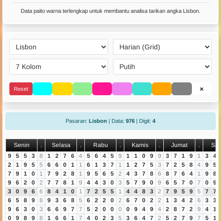
Data paito warna terlengkap untuk membantu analisa tarikan angka Lisbon.
Reset
❌
Pasaran:
Lisbon
| Data:
976
| Digit:
4
Senin
.
Selasa
.
Rabu
.
Kamis
.
Jumat
.
Sab
9
5
5
3
8
1
2
7
6
4
5
6
4
5
9
1
1
0
9
9
3
7
1
9
1
3
4
2
1
9
5
5
6
6
0
1
1
6
1
3
7
1
1
2
7
5
3
7
2
5
8
4
9
5
7
9
1
0
1
7
9
2
8
1
9
5
6
5
2
4
3
7
8
6
8
7
6
4
1
9
8
9
6
2
0
2
7
7
8
1
9
4
4
3
0
3
5
7
9
0
9
6
5
7
0
7
0
9
3
0
9
6
6
8
4
1
0
1
7
2
5
5
1
4
4
8
3
2
7
9
5
9
5
7
7
6
5
8
9
8
9
3
6
8
5
6
2
2
0
2
6
7
0
2
2
1
3
4
2
6
3
3
9
6
3
0
3
6
6
9
7
7
5
2
0
0
0
0
9
4
9
4
2
8
7
2
9
4
1
0
9
8
9
8
1
6
6
1
7
4
0
2
3
5
3
6
4
7
2
5
2
7
9
7
5
1