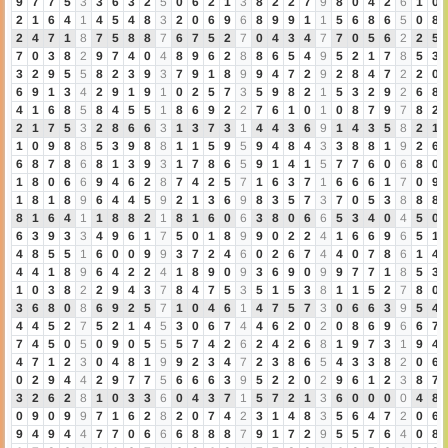
9
7
7
5
3
3
6
3
2
5
0
6
2
1
3
8
2
2
7
9
8
0
4
2
6
1
0
2
1
6
4
1
4
5
4
8
3
2
0
6
9
6
8
9
9
1
1
5
6
8
6
5
0
8
2
4
7
1
8
7
5
8
8
7
6
7
5
2
7
0
4
3
4
7
7
0
5
6
2
2
5
7
0
3
8
2
9
7
4
0
4
8
9
6
2
8
8
6
5
4
9
5
2
1
7
8
5
3
3
2
9
5
5
8
2
3
9
3
7
9
1
8
9
9
4
7
2
9
2
8
4
7
2
2
0
6
9
1
3
4
2
9
1
9
1
0
2
5
7
3
5
9
8
2
1
5
3
2
9
2
6
8
4
1
6
8
5
8
4
5
5
1
8
6
9
2
2
7
6
1
0
1
0
8
7
9
7
8
2
2
1
7
5
3
2
8
6
6
3
1
3
7
3
1
4
4
3
6
9
1
4
3
5
8
2
1
1
0
9
8
8
5
3
9
8
8
1
1
5
9
5
9
4
8
4
3
3
8
8
1
9
2
6
6
8
7
8
6
8
1
3
9
3
1
7
8
6
5
9
1
4
1
5
7
7
6
0
6
8
0
1
8
0
6
6
9
4
6
2
8
7
4
2
5
7
1
6
3
7
1
6
6
6
1
7
0
9
1
8
1
8
9
6
4
4
5
9
2
1
3
6
9
8
3
5
7
3
7
0
5
3
8
8
8
8
1
6
4
1
1
8
8
2
1
8
1
6
0
6
3
8
0
6
6
5
3
4
0
4
5
0
6
3
9
3
3
4
9
6
1
7
5
0
1
8
9
9
0
2
2
4
1
6
6
9
6
5
1
4
8
5
5
1
6
0
0
9
9
3
7
2
4
6
0
2
6
7
4
4
0
7
8
6
1
4
4
4
1
8
9
6
4
2
2
4
1
8
9
0
9
3
6
9
0
9
9
7
7
1
8
5
3
1
0
3
8
2
2
9
4
3
7
8
4
7
5
3
5
1
5
3
8
1
1
5
2
7
8
0
3
6
8
0
8
6
9
2
5
7
1
0
4
6
1
4
7
5
7
3
0
6
6
3
9
5
4
4
4
5
2
7
5
2
1
4
5
3
0
6
7
4
4
6
2
0
2
0
8
6
9
6
6
7
7
4
5
0
5
0
9
0
5
5
5
7
4
2
6
2
4
2
6
8
1
9
7
3
1
9
4
4
7
1
2
3
0
4
8
1
9
9
2
3
4
7
2
3
8
6
5
4
3
3
8
2
0
6
0
2
9
4
4
2
9
7
7
5
6
6
6
3
9
5
2
2
0
2
9
6
1
2
3
8
7
3
2
6
2
8
1
0
3
3
6
0
4
3
7
1
5
7
2
1
3
6
0
0
0
0
4
8
0
9
0
9
9
7
1
6
2
8
2
0
7
4
2
3
1
4
8
3
5
6
4
7
2
0
6
9
4
9
4
4
7
7
0
6
6
6
8
8
8
7
9
1
7
2
9
5
5
7
6
4
0
8