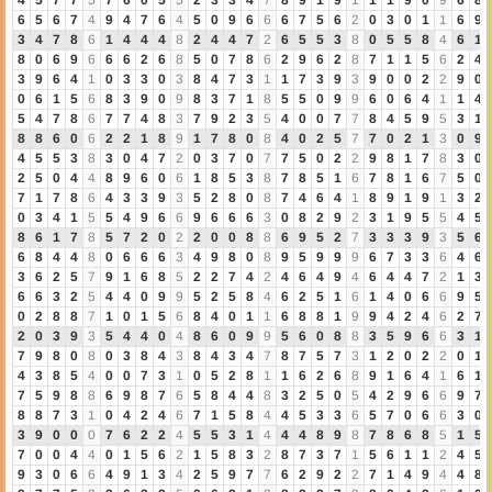
6
5
6
7
4
9
4
7
6
4
5
0
9
6
6
6
7
5
6
2
0
3
0
1
1
6
9
3
4
7
8
6
1
4
4
4
8
2
4
4
7
2
6
5
5
3
8
0
5
5
8
4
6
1
8
0
6
9
6
6
6
2
6
8
5
0
7
8
6
2
9
6
2
8
7
1
1
5
6
2
4
3
9
6
4
1
0
3
3
0
3
8
4
7
3
1
1
7
3
9
3
9
0
0
2
2
9
0
0
6
1
5
6
8
3
9
0
9
8
3
7
1
8
5
5
0
9
9
6
0
6
4
1
1
4
5
4
7
8
6
7
7
4
8
3
7
9
2
3
5
4
0
0
7
7
8
4
5
9
5
3
1
8
8
6
0
6
2
2
1
8
9
1
7
8
0
8
4
0
2
5
7
7
0
2
1
3
0
9
4
5
5
3
8
3
0
4
7
2
0
3
7
0
7
7
5
0
2
2
9
8
1
7
8
3
0
2
5
0
4
4
8
9
6
0
6
1
8
5
3
8
7
8
5
1
6
7
8
1
6
7
5
0
7
1
7
8
6
4
3
3
9
3
5
2
8
0
8
7
4
6
4
1
8
9
1
9
1
3
2
0
3
4
1
5
5
4
9
6
6
9
6
6
6
3
0
8
2
9
2
3
1
9
5
5
4
5
8
6
1
7
8
5
7
2
0
2
2
0
0
8
8
6
9
5
2
7
3
3
3
9
3
5
6
6
8
4
4
8
0
6
6
6
3
4
9
8
0
8
9
5
9
9
9
6
7
3
3
6
4
6
3
6
2
5
7
9
1
6
8
5
2
2
7
4
2
4
6
4
9
4
6
4
4
7
2
1
3
6
6
3
2
5
4
4
0
9
9
5
2
5
8
4
6
2
5
1
6
1
4
0
6
6
9
5
0
2
8
8
7
1
0
1
5
6
8
4
0
1
1
6
8
8
1
9
9
4
2
4
6
2
7
2
0
3
9
3
5
4
4
0
4
8
6
0
9
9
5
6
0
8
8
3
5
9
6
6
3
1
7
9
8
0
8
0
3
8
4
3
8
4
3
4
7
8
7
5
7
3
1
2
0
2
2
0
1
4
3
8
5
4
0
0
7
3
1
0
5
2
8
1
1
6
2
6
8
9
1
6
4
1
6
1
7
5
9
8
8
6
9
8
7
6
5
8
4
4
8
3
2
5
0
5
4
2
9
6
6
9
7
8
8
7
3
1
0
4
2
4
6
7
1
5
8
4
4
5
3
3
6
5
7
0
6
6
3
0
3
9
0
0
0
7
6
2
2
4
5
5
3
1
4
4
4
8
9
8
7
8
6
8
5
1
5
7
0
0
4
4
0
1
5
6
2
1
5
8
3
2
8
7
3
7
1
5
6
1
1
2
4
5
9
3
0
6
6
4
9
1
3
4
2
5
9
7
7
6
2
9
2
2
7
1
4
9
4
4
8