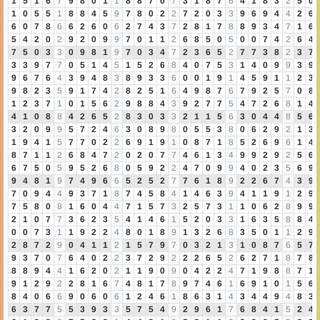
1
5
1
6
7
9
8
0
1
1
8
8
7
0
7
3
1
8
7
6
4
1
8
3
2
5
0
1
0
5
5
1
8
8
4
5
9
7
8
0
2
2
7
2
0
3
3
9
6
9
4
4
2
6
6
0
7
8
6
6
2
6
0
6
2
7
4
3
7
2
8
1
7
8
8
9
3
4
7
1
6
5
4
2
0
2
9
2
0
9
9
7
0
1
1
2
6
8
5
0
5
0
0
7
4
2
6
4
7
5
0
3
3
0
9
8
1
9
7
0
3
4
7
2
3
6
5
2
7
7
3
8
2
3
7
3
3
9
7
7
0
5
1
4
5
1
5
2
6
8
4
0
7
5
3
1
4
0
9
9
3
9
9
6
7
6
4
3
9
4
8
3
8
9
3
3
6
0
0
1
9
1
4
5
9
1
1
2
3
9
8
2
3
5
9
1
7
4
2
8
2
5
1
6
4
9
8
7
6
7
9
2
5
7
0
8
1
2
3
7
1
0
1
5
6
2
9
8
8
4
3
9
2
7
7
5
4
7
2
6
8
1
4
4
1
0
8
8
4
2
6
5
2
8
3
0
3
3
2
1
1
5
6
3
0
4
4
8
5
6
3
2
0
9
9
5
7
2
4
6
3
0
8
9
8
0
5
5
3
8
0
6
2
9
2
1
3
1
9
4
1
5
7
7
0
2
2
6
9
1
9
1
0
8
7
1
8
5
2
6
9
6
1
4
8
7
1
1
2
6
8
4
7
2
0
2
0
7
7
4
6
1
3
4
9
9
2
9
2
5
6
6
7
5
0
5
9
5
2
6
8
0
5
9
2
2
4
7
0
9
9
4
0
2
3
5
6
9
9
4
8
1
9
7
4
9
6
6
5
2
5
2
7
7
6
1
8
9
2
2
6
7
4
3
9
7
0
9
4
4
9
3
7
1
8
7
4
5
8
4
1
4
6
3
9
4
1
1
9
1
2
9
7
5
8
0
8
1
6
0
4
4
7
1
5
7
3
2
5
7
3
1
1
0
6
2
8
9
9
2
1
0
7
7
3
6
2
3
5
4
1
4
6
1
5
2
0
3
3
1
6
3
5
8
8
4
0
0
7
3
1
1
9
2
2
4
8
0
1
8
9
1
3
2
6
8
3
5
0
1
1
2
9
2
8
7
2
9
0
4
1
1
2
1
5
7
9
7
0
3
2
1
3
1
0
8
7
6
5
7
9
3
7
0
7
6
4
0
2
2
3
7
2
9
2
2
2
6
5
2
6
2
7
1
8
7
8
8
8
9
4
4
1
6
2
0
2
1
1
9
0
9
0
4
2
2
4
7
1
9
8
8
7
1
9
1
2
9
2
2
8
1
6
7
4
8
1
7
8
9
7
4
6
1
6
9
1
0
1
5
6
8
4
0
6
6
9
0
6
0
6
1
2
4
6
1
8
6
3
1
4
3
4
4
9
4
8
3
6
3
7
7
5
5
3
9
3
3
5
7
5
4
9
2
9
6
1
7
6
8
4
1
5
2
4