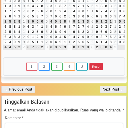
6
1
0
8
8
7
5
8
2
1
4
4
8
1
9
5
3
1
1
2
2
9
0
5
5
8
3
1
3
9
9
9
5
4
7
8
6
3
1
8
7
6
9
7
1
5
6
1
8
8
3
2
0
0
1
7
7
9
7
0
2
5
6
2
8
1
2
4
6
4
9
0
1
1
6
7
4
2
6
8
6
2
8
4
1
5
6
5
8
7
6
7
6
6
2
8
3
3
0
6
6
6
3
9
0
9
7
4
2
5
2
8
1
9
0
0
0
0
4
0
8
8
7
9
1
3
3
6
9
1
2
1
3
5
5
6
8
8
1
9
6
3
4
1
5
4
6
4
6
1
7
2
7
4
2
2
9
3
7
1
2
4
2
5
6
4
1
1
2
5
9
5
2
6
9
4
4
9
6
2
2
4
9
6
6
2
8
6
4
6
3
8
3
2
0
1
2
9
2
6
0
4
5
9
4
7
0
9
9
9
3
7
5
3
3
6
2
4
9
9
9
3
5
1
1
2
0
4
9
1
1
2
5
6
5
2
6
1
4
8
3
0
8
4
4
5
2
7
0
7
6
2
8
6
9
2
3
5
0
1
9
8
8
2
0
8
4
3
Reset
← Previous Post
Next Post →
Tinggalkan Balasan
Alamat email Anda tidak akan dipublikasikan.
Ruas yang wajib ditandai
*
Komentar
*