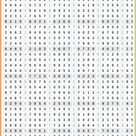
9
9
6
4
1
5
7
3
7
1
7
7
4
1
5
4
4
1
8
9
7
2
5
6
2
5
6
3
2
8
5
4
5
6
1
8
9
8
9
3
1
4
6
2
2
0
2
1
4
5
4
9
3
2
9
3
3
1
4
7
8
5
7
3
2
7
0
8
8
8
0
7
5
3
0
8
5
6
2
2
2
9
2
1
0
1
8
3
2
1
3
6
2
6
5
2
2
6
0
2
2
5
0
7
3
1
3
1
5
1
7
1
8
7
2
7
8
6
0
3
0
7
7
1
7
3
5
8
4
9
5
6
2
0
5
2
9
8
2
1
9
4
0
4
4
9
0
5
8
4
4
0
2
5
7
6
7
9
2
2
7
7
4
3
0
7
7
8
0
0
6
6
3
0
7
5
3
3
0
6
3
9
5
5
6
0
6
0
1
7
2
4
0
4
7
4
5
0
5
2
3
3
2
5
7
9
8
7
6
9
8
3
5
8
2
0
6
4
8
3
2
2
1
0
3
3
0
6
0
7
7
0
7
2
0
2
4
6
1
7
8
1
0
0
1
4
0
4
5
1
4
8
3
6
8
8
5
4
3
7
2
7
9
0
1
2
9
2
0
1
1
6
2
2
4
0
0
5
4
9
3
4
3
5
8
1
3
8
5
4
7
7
0
9
9
0
8
0
4
4
4
8
9
6
4
6
1
9
6
3
3
6
5
5
5
6
2
2
8
9
1
1
1
4
5
8
4
0
4
0
2
5
0
5
2
6
5
5
1
8
9
7
0
7
0
2
1
8
9
6
1
4
5
5
0
5
7
7
1
5
6
3
6
2
9
2
4
2
2
2
4
6
6
2
4
6
3
7
1
4
0
5
5
8
0
7
6
4
0
0
7
4
2
3
3
0
5
5
1
0
6
3
9
8
6
1
0
5
9
5
0
5
4
8
3
0
5
5
3
8
2
0
5
5
1
6
9
8
8
7
0
4
8
7
9
2
2
3
9
4
7
2
0
9
6
6
3
7
1
1
3
4
7
5
0
3
3
9
9
4
4
6
7
4
8
4
6
0
6
6
5
3
7
1
5
5
7
3
1
7
0
0
6
6
1
5
3
2
9
5
5
3
8
5
4
9
2
5
5
5
1
5
4
5
8
4
9
2
7
5
3
4
2
8
2
6
8
5
2
5
3
4
7
5
4
9
1
1
2
8
8
8
7
3
2
1
1
2
5
2
0
1
6
0
6
7
9
6
0
6
9
2
0
8
8
4
1
9
5
5
0
0
0
3
3
9
7
9
2
4
9
4
3
4
6
2
8
1
6
3
8
2
5
0
2
6
8
2
1
1
9
1
8
5
3
8
8
2
1
8
9
0
7
7
7
2
9
4
4
1
9
8
4
3
4
3
7
5
3
1
7
3
3
9
0
9
6
7
6
1
7
3
0
5
6
2
0
4
2
7
9
7
0
8
2
1
2
9