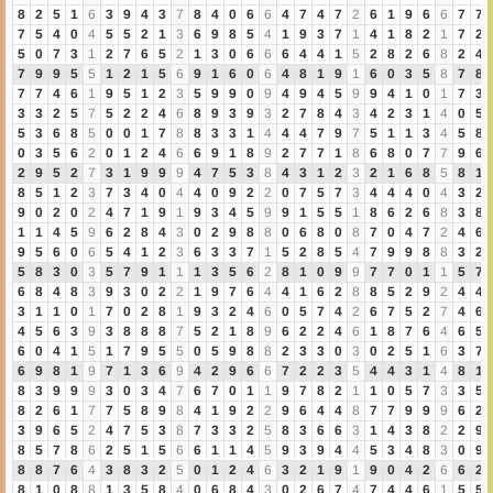
8
2
5
1
6
3
9
4
3
7
8
4
0
6
6
4
7
4
7
2
6
1
9
6
6
7
7
7
5
4
0
4
5
5
2
1
3
6
9
8
5
4
1
9
3
7
1
4
1
8
2
1
7
2
5
0
7
3
1
2
7
6
5
2
1
3
0
6
6
6
4
4
1
5
2
8
2
6
8
2
4
7
9
9
5
5
1
2
1
5
6
9
1
6
0
6
4
8
1
9
1
6
0
3
5
8
7
8
7
7
4
6
1
9
5
1
2
3
5
9
9
0
9
4
9
4
5
9
9
4
1
0
1
7
3
3
3
2
5
7
5
2
2
4
6
8
9
3
9
3
2
7
8
4
3
4
2
3
1
4
0
5
5
3
6
8
5
0
0
1
7
8
8
3
3
1
4
4
4
7
9
7
5
1
1
3
4
5
8
0
3
5
6
2
0
1
2
4
6
6
9
1
8
9
2
7
7
1
8
6
8
0
7
7
9
6
2
9
5
2
7
3
1
9
9
9
4
7
5
3
8
4
3
1
2
3
2
1
6
8
5
8
1
8
5
1
2
3
7
3
4
0
4
4
0
9
2
2
0
7
5
7
3
4
4
4
0
4
3
2
9
0
2
0
2
4
7
1
9
1
9
3
4
5
9
9
1
5
5
1
8
6
2
6
8
3
8
1
1
4
5
9
6
2
8
4
3
0
2
9
8
8
0
6
8
0
8
7
0
4
7
2
4
6
9
5
6
0
6
5
4
1
2
3
6
3
3
7
1
5
2
8
5
4
7
9
9
8
8
3
2
5
8
3
0
3
5
7
9
1
1
1
3
5
6
2
8
1
0
9
9
7
7
0
1
1
5
7
6
8
4
8
3
9
3
0
2
2
1
9
7
6
4
4
1
6
2
8
8
5
2
9
2
4
4
3
1
1
0
1
7
0
2
8
1
9
3
2
4
6
0
5
7
4
2
6
7
5
2
7
4
6
4
5
6
3
9
3
8
8
8
7
5
2
1
8
9
6
2
2
4
6
1
8
7
6
4
6
5
6
0
4
1
5
1
7
9
5
5
0
5
9
8
8
2
3
3
0
3
0
2
5
1
6
3
7
6
9
8
1
9
7
1
3
6
9
4
2
9
6
6
7
2
2
3
5
4
4
3
1
4
8
1
8
3
9
9
9
3
0
3
4
7
6
7
0
1
1
9
7
8
2
1
1
0
5
7
3
3
5
8
2
6
1
7
7
5
8
9
8
4
1
9
2
2
9
6
4
4
8
7
7
9
9
9
6
2
3
9
6
5
2
4
7
5
3
8
7
3
3
2
5
8
3
6
6
3
1
4
3
8
2
2
9
8
5
7
8
6
2
5
1
5
6
6
1
1
4
5
9
3
9
4
4
5
3
4
8
3
0
9
8
8
7
6
4
3
8
3
2
5
0
1
2
4
6
3
2
1
9
1
9
0
4
2
6
6
2
8
1
0
8
8
1
3
5
8
4
0
6
8
4
3
0
2
6
7
4
7
4
4
6
1
5
5