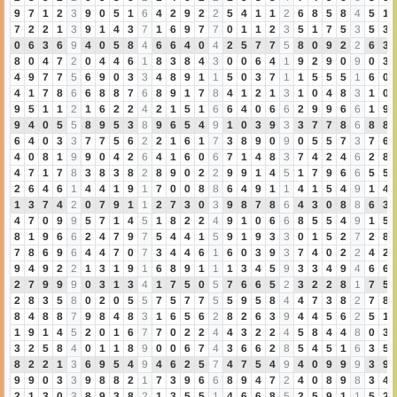
9
7
1
2
3
9
0
5
1
6
4
2
9
2
2
5
4
1
1
2
6
8
5
8
4
5
1
7
2
2
1
3
9
1
4
3
7
1
6
9
7
7
0
1
1
2
3
5
1
7
5
3
5
3
0
6
3
6
9
4
0
5
8
4
6
6
4
0
4
2
5
7
7
5
8
0
9
2
2
6
3
8
0
4
7
2
0
4
4
6
1
8
3
8
4
3
0
0
6
4
1
9
2
9
0
9
0
3
4
9
7
7
5
6
9
0
3
3
4
8
9
1
1
5
0
3
7
1
1
5
5
5
1
6
0
4
1
7
8
6
6
8
8
7
6
8
9
1
7
8
4
1
2
1
3
1
0
4
8
3
1
0
9
5
1
1
2
1
6
2
2
4
2
1
5
1
6
6
4
0
6
6
2
9
9
6
6
1
9
9
4
0
5
5
8
9
5
3
8
9
6
5
4
9
1
0
3
9
3
3
7
7
8
6
8
8
6
4
0
3
3
7
7
5
6
2
2
1
6
1
7
3
8
9
0
9
0
5
5
7
3
7
6
4
0
8
1
9
9
0
4
2
6
4
1
6
0
6
7
1
4
8
3
7
4
2
4
6
2
8
4
7
1
7
8
3
8
3
8
2
8
9
0
2
2
9
9
1
4
5
1
7
9
6
6
5
5
2
6
4
6
1
4
4
1
9
1
7
0
0
8
8
6
4
9
1
1
4
1
5
4
9
1
4
1
3
7
4
2
0
7
9
1
1
2
7
3
0
3
9
8
7
8
6
4
3
0
8
8
6
3
4
7
0
9
9
5
7
1
4
5
1
8
2
2
4
9
1
0
6
6
8
5
5
4
9
1
5
8
1
9
6
6
2
4
7
9
7
5
4
4
1
5
9
1
9
3
3
0
1
5
2
7
2
8
7
8
6
9
6
4
4
7
0
7
3
4
4
6
1
6
0
3
9
3
7
4
0
2
2
4
2
9
4
9
2
2
1
3
1
9
1
6
8
9
1
1
1
3
4
5
9
3
3
4
9
4
6
6
2
7
9
9
9
0
3
1
3
4
1
7
5
0
5
7
6
6
5
2
3
2
2
8
1
7
5
2
8
3
5
8
0
2
0
5
5
7
5
7
7
5
5
9
5
8
4
4
7
3
8
2
7
8
8
4
8
8
7
9
8
4
8
3
1
6
5
6
2
8
2
6
3
9
4
4
5
6
2
5
1
1
9
1
4
5
2
0
1
6
7
7
0
2
2
4
4
3
2
2
4
5
8
4
4
8
0
3
3
2
5
8
4
0
1
1
8
9
0
0
6
7
4
3
6
6
2
8
5
4
5
1
6
3
5
8
2
2
1
3
6
9
5
4
9
4
6
2
5
7
4
7
5
4
9
4
0
9
9
9
3
9
9
9
0
3
3
9
8
8
2
1
7
3
9
6
6
8
9
4
7
2
4
0
8
9
8
3
4
2
1
3
0
3
8
9
3
8
2
1
3
5
5
1
4
6
6
8
5
2
5
9
1
1
5
2