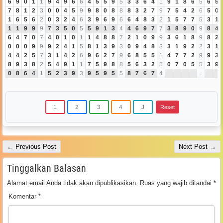
6
9
0
1
1
9
4
9
6
6
4
5
5
9
5
3
3
6
4
1
9
1
8
6
5
6
5
7
8
1
2
3
0
0
4
5
9
9
8
0
8
8
8
3
2
7
9
7
5
4
2
6
5
0
1
6
5
6
2
0
3
2
4
6
3
9
6
9
6
6
4
8
3
2
1
5
7
7
5
3
1
1
1
9
9
9
7
3
5
0
5
5
9
1
3
4
4
6
9
7
7
3
8
9
0
9
8
4
6
4
7
0
7
4
0
1
0
1
1
4
8
8
7
2
1
0
9
9
3
6
1
8
9
8
2
0
0
0
9
9
9
2
4
1
5
8
1
3
9
3
0
9
4
8
3
3
1
9
2
2
3
1
4
4
2
5
7
3
1
4
2
6
9
6
2
7
9
6
8
5
5
1
4
7
7
2
9
9
3
8
9
3
8
2
5
4
9
1
1
7
5
9
8
8
5
6
3
2
5
0
7
0
5
5
3
9
0
8
6
4
1
5
2
3
9
3
9
5
9
5
5
8
7
6
7
4
.
Reset
← Previous Post
Next Post →
Tinggalkan Balasan
Alamat email Anda tidak akan dipublikasikan.
Ruas yang wajib ditandai
*
Komentar
*