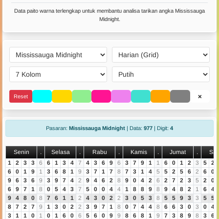
Data paito warna terlengkap untuk membantu analisa tarikan angka Mississauga
Midnight.
Reset
❌
Pasaran:
Mississauga Midnight
| Data:
977
| Digit:
4
Senin
.
Selasa
.
Rabu
.
Kamis
.
Jumat
.
Sab
1
2
3
3
6
6
1
3
4
7
4
3
6
9
6
3
7
9
1
1
6
0
1
2
3
5
2
6
0
1
9
1
3
6
8
1
9
3
7
1
7
8
7
3
1
4
5
5
2
5
6
2
6
0
9
6
3
6
9
3
9
7
4
2
9
4
6
2
8
9
0
4
2
6
2
7
2
3
5
2
0
6
9
7
1
8
0
5
4
3
7
5
0
0
4
4
1
8
8
9
8
9
4
8
2
1
6
4
9
4
8
0
8
7
6
1
1
2
4
3
0
2
2
3
0
5
3
8
5
5
9
3
3
5
5
8
7
2
7
9
1
3
0
2
2
3
9
7
1
8
0
7
4
4
8
6
6
3
0
3
0
4
3
1
1
0
1
0
1
6
0
6
5
6
0
9
9
8
6
8
1
9
7
3
8
9
8
3
6