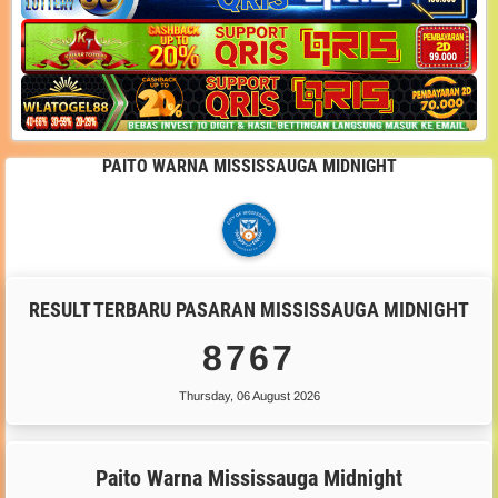
PAITO WARNA MISSISSAUGA MIDNIGHT
RESULT TERBARU PASARAN MISSISSAUGA MIDNIGHT
8767
Thursday, 06 August 2026
Paito Warna Mississauga Midnight