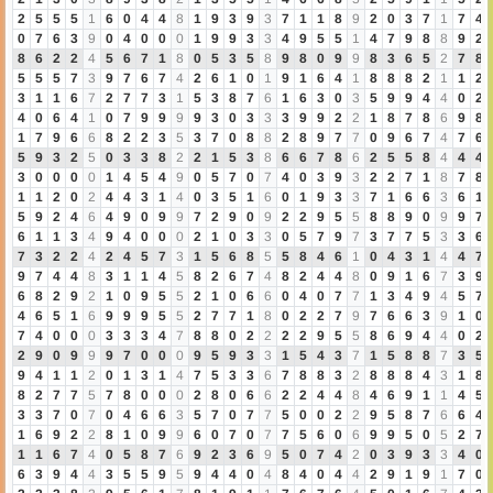
2
5
5
5
1
6
0
4
4
8
1
9
3
9
3
7
1
1
8
9
2
0
3
7
1
7
4
0
7
6
3
9
0
4
0
0
0
1
9
9
3
3
4
9
5
5
1
4
7
9
8
8
9
2
8
6
2
2
4
5
6
7
1
8
0
5
3
5
8
9
8
0
9
9
8
3
6
5
2
7
8
5
5
5
7
3
9
7
6
7
4
2
6
1
0
1
9
1
6
4
1
8
8
8
2
1
1
2
3
1
1
6
7
2
7
7
3
1
5
3
8
7
6
1
6
3
0
3
5
9
9
4
4
0
2
4
0
6
4
1
0
7
9
9
9
9
3
0
3
3
3
9
9
2
2
1
8
7
8
6
9
8
1
7
9
6
6
8
2
2
3
5
3
7
0
8
8
2
8
9
7
7
0
9
6
7
4
7
6
5
9
3
2
5
0
3
3
8
2
2
1
5
3
8
6
6
7
8
6
2
5
5
8
4
4
4
3
0
0
0
0
1
4
5
4
9
0
5
7
0
7
4
0
3
9
3
2
2
7
1
8
7
8
1
1
2
0
2
4
4
3
1
4
0
3
5
1
6
0
1
9
3
3
7
1
6
6
3
6
1
5
9
2
4
6
4
9
0
9
9
7
2
9
0
9
2
2
9
5
5
8
8
9
0
9
9
7
6
1
1
3
4
9
4
0
0
0
2
1
0
3
3
0
5
7
9
7
3
7
7
5
3
3
6
7
3
2
2
4
2
4
5
7
3
1
5
6
8
5
5
8
4
6
1
0
4
3
1
4
4
7
9
7
4
4
8
3
1
1
4
5
8
2
6
7
4
8
2
4
4
8
0
9
1
6
7
3
9
6
8
2
9
2
1
0
9
5
5
2
1
0
6
6
0
4
0
7
7
1
3
4
9
4
5
7
4
6
5
1
6
9
9
9
5
5
2
7
7
1
8
0
2
2
7
9
7
6
6
3
9
1
0
7
4
0
0
0
3
3
3
4
7
8
8
0
2
2
2
2
9
5
5
8
6
9
4
4
0
2
2
9
0
9
9
9
7
0
0
0
9
5
9
3
3
1
5
4
3
7
1
5
8
8
7
3
5
9
4
1
1
2
0
1
3
1
4
7
5
3
3
6
7
8
8
3
2
8
8
8
4
3
1
8
8
2
7
7
5
7
8
0
0
0
2
8
0
6
6
2
2
4
4
8
4
6
9
1
1
4
5
3
3
7
0
7
0
4
6
6
3
5
7
0
7
7
5
0
0
2
2
9
5
8
7
6
6
4
1
6
9
2
2
8
1
0
9
9
6
0
7
0
7
7
5
6
0
6
9
9
5
0
5
2
7
1
1
6
7
4
0
5
8
7
6
9
2
3
6
9
5
0
7
4
2
0
3
9
3
3
4
0
6
3
9
4
4
3
5
5
9
5
9
4
4
0
4
8
4
0
4
4
2
9
1
9
1
7
0