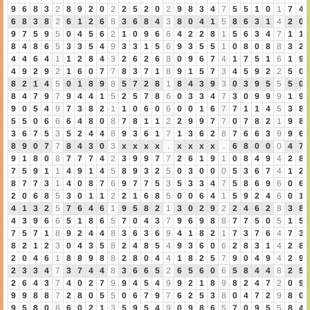
9
6
8
3
2
8
9
2
0
2
2
5
2
0
2
9
8
3
4
7
5
5
1
0
1
7
4
6
8
3
8
2
6
1
2
6
8
3
6
8
4
3
8
0
4
1
5
8
6
3
1
4
2
0
9
7
5
9
5
0
4
5
6
2
1
0
9
6
6
4
2
2
8
1
5
6
3
4
7
1
1
8
4
8
6
5
3
3
5
4
9
3
3
1
5
6
9
3
5
5
1
0
8
0
8
8
3
2
4
4
6
4
1
1
2
8
4
3
2
6
2
6
8
0
9
6
7
4
1
7
5
1
6
1
9
4
9
2
9
2
1
6
0
7
7
8
3
7
1
8
9
1
5
7
3
4
5
9
2
2
5
0
8
2
1
4
5
0
1
8
9
8
5
7
2
8
1
8
4
3
9
3
0
3
9
5
5
5
0
8
4
7
9
7
9
4
4
1
5
2
5
7
8
6
0
3
3
4
7
3
0
9
9
9
1
9
9
0
5
4
9
7
3
8
2
1
1
0
6
0
6
0
0
1
6
7
7
1
1
4
5
3
8
5
5
0
6
6
6
4
8
0
8
7
8
1
1
2
2
9
9
7
7
0
7
8
2
1
9
8
3
6
7
5
3
5
2
4
4
8
9
3
6
1
7
1
3
6
2
8
7
6
6
3
9
9
6
8
9
0
7
7
8
4
3
0
3
x
x
x
x
.
x
x
x
x
.
6
8
0
0
0
4
7
9
1
8
0
8
7
7
7
4
2
3
9
9
7
7
2
6
1
9
1
0
8
4
9
4
2
8
7
5
9
1
1
4
9
1
4
5
8
9
3
2
5
0
3
0
0
0
5
3
6
7
4
1
2
8
7
7
3
1
4
0
8
7
6
9
7
7
5
3
5
3
3
4
7
5
8
6
9
6
0
6
2
0
6
8
5
3
0
1
1
2
2
1
6
8
5
0
0
6
4
1
5
9
2
4
6
0
1
4
1
3
2
5
7
6
4
6
1
9
5
8
2
1
3
0
2
9
2
2
4
6
2
8
3
8
4
3
9
6
6
5
1
8
6
5
7
0
4
3
7
9
6
9
8
8
7
7
5
0
5
1
5
7
5
7
1
8
9
2
4
4
8
3
6
3
6
9
4
1
8
2
1
7
3
7
6
4
7
3
8
2
1
2
3
0
4
3
5
8
2
4
8
5
4
9
3
6
0
6
2
8
3
1
4
2
8
2
0
4
6
1
8
8
9
8
8
2
8
0
4
4
1
8
2
5
7
9
0
4
9
4
2
9
2
3
3
4
7
3
7
4
4
8
3
6
6
5
2
6
5
6
0
6
5
8
4
4
8
2
5
2
6
4
3
7
4
0
2
7
9
9
4
5
4
9
9
2
1
8
9
8
2
4
7
2
0
9
9
9
8
8
7
2
8
0
5
5
0
6
7
9
7
6
2
5
3
8
0
4
7
2
9
8
0
9
5
8
0
8
6
0
2
1
3
5
9
5
4
9
0
9
8
6
5
7
0
9
5
5
8
4