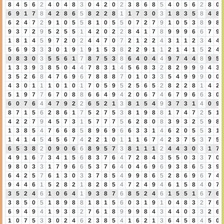
8
4
5
6
2
4
0
4
8
3
0
4
2
0
2
3
8
6
8
5
4
0
5
6
2
8
0
6
9
1
7
8
4
2
8
6
5
8
2
2
8
1
1
7
3
0
3
1
8
3
5
8
4
8
6
2
4
7
2
9
1
0
5
5
8
1
0
5
5
0
7
2
7
9
1
0
5
3
8
9
8
9
3
7
2
9
5
2
5
5
1
4
2
0
2
2
8
4
1
7
8
9
9
9
6
6
7
9
1
8
1
4
5
9
7
2
0
2
4
4
7
0
7
2
1
2
2
4
3
1
1
2
3
4
4
5
6
9
3
3
3
0
1
9
1
9
1
5
3
8
2
2
9
1
1
2
1
4
1
5
2
4
0
8
3
0
3
5
5
6
1
7
8
7
5
3
8
6
4
0
4
4
9
7
4
4
8
9
5
1
3
3
9
3
8
5
0
4
4
7
8
3
1
4
5
6
8
3
2
8
2
9
9
9
4
3
3
5
2
6
8
4
7
6
9
6
7
8
8
8
7
0
1
0
3
3
5
4
9
9
9
0
0
4
3
0
1
1
1
0
1
0
1
7
0
5
9
5
2
5
6
5
2
8
2
2
8
1
4
2
5
1
9
7
7
6
7
0
8
8
6
6
4
9
4
2
0
6
7
4
6
7
9
6
6
3
0
6
0
7
6
4
4
7
9
2
2
6
5
2
1
3
8
1
5
4
9
3
7
3
1
4
0
9
8
7
1
5
6
2
8
6
1
7
5
2
7
5
3
8
1
9
8
8
1
7
4
7
2
5
1
4
2
2
7
9
4
5
7
3
1
5
7
7
7
5
6
2
8
0
8
3
9
3
2
5
9
8
1
3
8
5
4
7
6
6
8
5
8
9
6
9
6
6
3
3
1
4
6
2
0
5
5
3
1
1
4
1
4
5
4
5
6
7
4
2
2
1
0
1
1
1
6
7
4
2
3
7
5
3
7
5
6
5
3
8
2
0
9
0
6
6
8
9
5
7
3
8
1
1
1
2
4
4
3
0
3
1
7
4
9
1
6
7
3
4
1
5
6
8
3
7
6
4
7
2
8
4
3
5
5
0
3
3
7
0
9
8
0
3
3
1
7
9
6
6
5
3
7
6
4
0
4
6
9
6
9
3
8
6
5
3
9
6
4
2
5
7
6
1
3
0
3
3
7
8
5
4
9
9
8
6
5
2
8
6
9
6
7
4
9
4
4
6
1
5
2
8
2
1
8
2
8
5
4
7
2
4
9
4
6
1
5
8
4
0
7
3
5
2
4
6
1
0
6
4
1
9
3
8
7
6
8
5
2
4
6
1
5
5
1
6
7
6
3
8
5
0
5
1
8
9
8
8
1
8
1
5
6
0
3
1
9
1
0
4
8
3
2
7
6
6
9
4
9
4
1
9
3
8
2
7
6
1
8
9
9
9
8
4
3
4
4
0
3
3
2
6
1
0
7
5
3
3
0
2
4
6
2
3
8
5
4
1
6
2
1
3
6
4
5
8
4
5
0