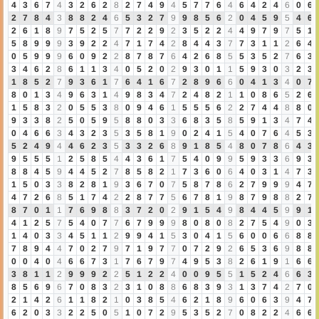
4
3
6
7
4
3
2
6
2
8
2
7
4
9
4
5
7
7
6
4
6
4
2
4
6
0
6
2
7
8
4
3
8
8
2
4
6
5
3
2
7
9
9
8
5
6
2
0
4
5
9
5
4
6
2
6
1
8
9
7
5
2
5
7
7
2
2
9
2
3
5
2
2
4
4
9
7
9
7
5
1
5
8
9
9
9
3
9
2
2
4
7
1
7
4
2
8
4
4
3
7
7
3
1
1
2
6
4
0
5
9
9
9
6
0
9
2
2
8
7
8
7
6
4
2
6
8
5
5
3
5
2
7
6
3
3
4
6
2
8
6
1
1
3
4
0
5
2
0
2
9
3
0
1
1
5
9
3
0
3
2
3
1
8
5
2
7
9
3
6
1
7
6
4
1
6
7
2
8
9
6
6
0
4
1
3
4
0
7
8
0
1
3
4
9
6
3
1
4
9
8
3
4
7
2
4
8
2
1
1
0
8
6
5
2
6
1
5
8
3
2
0
5
5
3
8
0
9
4
6
1
5
5
5
6
2
2
7
4
4
8
8
0
9
3
3
8
2
5
0
5
9
5
8
8
0
3
3
6
8
3
5
8
5
9
1
3
4
7
4
0
4
6
6
3
4
3
2
3
5
3
5
8
1
9
0
2
4
1
5
4
0
7
6
4
5
3
5
2
4
9
4
4
6
2
3
5
3
3
2
6
8
9
1
8
5
4
8
0
7
8
6
4
3
9
5
5
5
1
2
5
8
5
4
4
3
6
1
7
5
4
0
9
9
5
9
3
3
6
9
3
8
8
4
5
9
4
4
5
2
7
8
5
8
2
1
7
3
6
0
6
4
0
3
1
4
7
3
1
5
0
3
3
8
2
8
1
9
3
6
7
0
7
5
8
7
8
6
2
7
9
9
9
4
7
4
7
2
6
8
5
1
7
4
2
2
8
7
7
5
6
7
8
1
9
8
7
9
8
8
2
7
8
7
0
1
1
7
6
9
8
8
3
7
2
0
2
9
1
5
4
9
8
4
4
5
9
9
1
4
1
2
5
7
5
4
0
7
7
6
7
9
9
9
8
0
8
0
8
2
7
5
4
9
0
3
1
4
0
3
3
4
5
1
1
2
9
9
4
1
5
3
0
4
1
5
6
0
0
6
6
8
8
7
8
9
4
4
7
0
2
7
9
7
1
9
7
7
0
7
2
9
2
6
5
3
6
9
8
8
0
0
4
0
4
6
6
7
3
1
7
6
7
9
7
4
9
5
3
8
2
6
1
9
1
6
6
3
8
1
1
2
9
9
9
2
2
5
1
2
2
4
0
0
9
5
5
1
5
2
4
6
6
3
8
5
6
9
6
7
0
8
3
2
3
1
0
8
8
6
8
3
9
3
1
3
7
4
2
7
0
2
1
4
2
6
1
1
8
2
1
0
3
8
5
4
6
2
1
8
9
6
0
6
3
9
4
7
6
2
0
3
3
2
2
5
0
5
1
0
7
2
9
5
3
5
2
7
0
8
2
2
4
6
6