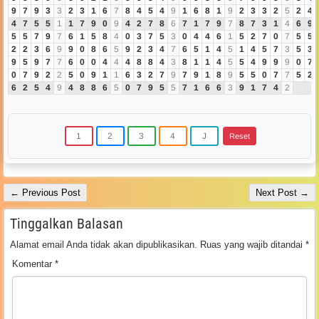
9
7
9
3
3
2
3
1
6
7
8
4
5
4
9
1
6
8
1
9
2
3
3
2
5
2
4
4
7
5
5
1
1
7
9
0
9
4
2
7
8
6
7
1
7
9
7
8
7
3
1
4
6
9
5
5
7
9
7
6
1
5
8
4
0
3
7
5
3
0
4
4
6
1
5
2
7
0
7
5
5
2
2
3
6
9
9
0
8
6
5
9
2
3
4
7
6
5
1
4
5
1
4
5
7
3
5
3
9
5
9
7
7
6
0
0
4
4
4
8
8
4
3
8
1
1
4
5
5
4
9
9
9
0
7
0
7
9
2
2
5
0
9
1
1
6
3
2
7
9
7
9
1
8
9
5
5
0
7
7
5
2
6
2
5
4
9
4
8
8
6
5
0
7
9
5
5
7
1
6
6
3
9
1
7
4
2
Reset
← Previous Post
Next Post →
Tinggalkan Balasan
Alamat email Anda tidak akan dipublikasikan.
Ruas yang wajib ditandai
*
Komentar
*