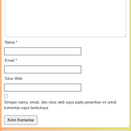
Nama
*
Email
*
Situs Web
Simpan nama, email, dan situs web saya pada peramban ini untuk
komentar saya berikutnya.