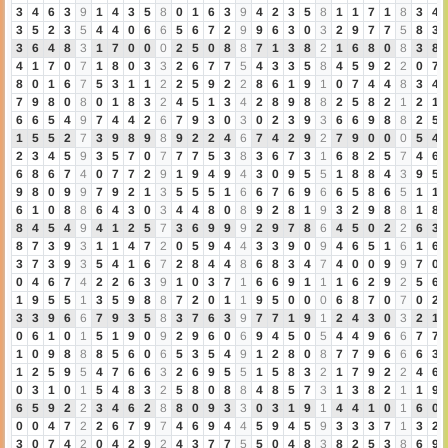
3
4
6
3
9
1
4
3
5
8
0
1
6
3
9
4
2
3
5
8
1
1
7
1
8
3
4
3
5
2
3
5
4
4
0
6
6
5
6
7
2
9
9
6
3
0
3
2
9
7
7
5
8
3
3
6
4
8
3
1
7
0
0
0
2
5
0
8
8
7
1
3
8
2
1
6
8
0
8
3
8
4
1
7
0
7
1
8
0
3
3
2
6
7
7
5
4
3
3
5
8
4
5
9
2
2
0
7
8
0
1
6
7
5
3
1
1
2
2
5
9
2
2
8
6
1
9
1
0
7
4
4
8
3
4
7
9
8
0
8
0
1
8
3
2
4
5
1
3
4
2
8
9
8
8
2
5
8
2
1
2
1
6
6
5
4
9
7
4
4
2
6
7
9
3
0
3
0
2
3
9
3
6
6
9
8
8
2
5
1
5
5
2
7
3
9
8
9
8
9
2
2
4
6
7
4
2
9
2
7
9
0
0
0
5
4
2
3
4
5
9
3
5
7
0
7
7
7
5
3
8
3
6
7
3
1
6
8
2
5
7
4
6
6
8
6
7
4
0
7
7
2
9
1
9
4
9
4
3
0
9
5
5
1
8
8
4
3
9
5
9
8
0
9
9
7
9
2
1
3
5
5
5
1
6
6
7
6
9
6
6
5
8
6
5
1
1
6
1
0
8
8
6
4
3
0
3
4
4
8
0
8
9
2
8
1
9
3
2
9
8
8
1
8
8
4
5
4
9
4
1
2
5
7
3
6
9
9
9
2
9
7
8
6
4
5
0
2
2
6
3
8
7
3
9
3
1
1
4
7
2
0
5
9
4
4
3
3
9
0
9
4
6
5
1
6
1
6
3
7
3
9
3
5
4
1
6
7
2
8
4
4
8
6
8
3
4
7
4
0
0
9
9
7
0
0
4
6
7
4
2
2
6
3
9
1
0
3
7
1
6
6
9
1
1
1
6
2
9
2
5
6
1
9
5
5
1
3
5
9
8
8
7
2
0
1
1
9
5
0
0
0
6
8
7
0
7
0
2
3
3
9
6
6
7
9
3
5
8
3
7
6
3
9
7
7
1
9
1
2
4
3
0
3
2
1
0
6
1
0
1
5
1
9
0
9
2
9
6
0
6
9
4
5
0
5
4
4
9
6
6
7
7
1
0
9
8
8
8
5
6
0
6
5
3
5
4
9
1
2
8
0
8
7
7
9
6
6
6
3
1
2
5
9
5
4
7
6
6
3
2
6
9
5
5
1
5
8
3
2
1
7
9
2
2
4
6
0
3
1
0
1
5
4
8
3
2
5
8
0
8
8
4
8
5
7
3
1
3
8
2
1
1
9
6
5
9
2
2
3
4
6
2
8
8
0
9
3
3
0
3
1
9
1
4
4
1
0
1
6
0
0
0
4
7
2
2
6
7
9
7
4
6
9
4
4
5
9
4
5
9
3
3
3
7
1
3
2
3
0
7
4
2
0
4
2
9
2
4
3
7
7
5
5
0
4
8
3
8
2
5
3
8
6
9