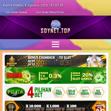
Kamis Kliwon, 6 Agustus 2026 | 07:47:30
Live Draw Taiwan
Live Draw China Pools