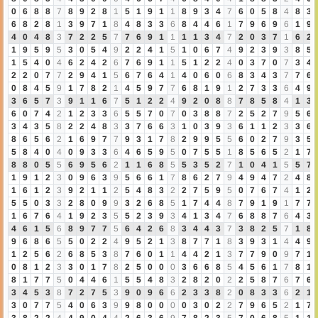
0
6
8
8
7
8
9
2
8
1
5
1
9
1
1
8
9
3
4
7
6
0
5
8
4
8
3
6
8
2
8
1
3
9
7
1
8
4
8
3
3
6
8
4
4
6
1
7
9
6
9
6
1
9
4
0
4
8
3
7
2
2
5
7
7
6
9
1
1
1
1
3
4
7
2
0
3
7
1
6
2
1
9
5
9
5
3
0
5
4
9
2
2
4
1
5
1
0
6
7
4
9
2
3
9
3
8
5
1
5
4
0
4
6
2
4
2
6
7
6
9
1
1
5
1
2
2
4
0
3
7
0
7
3
4
2
2
0
7
7
2
9
4
1
5
6
7
6
4
1
4
0
6
0
6
8
3
4
3
7
7
6
0
8
4
5
9
1
7
8
2
1
4
5
9
7
7
6
8
1
9
1
2
7
3
3
6
4
9
3
6
5
7
3
9
1
1
6
7
5
1
2
2
4
9
2
0
8
8
7
8
5
8
4
1
3
6
0
7
4
2
1
2
3
3
6
5
5
7
0
7
0
3
8
8
7
2
5
2
7
9
5
6
3
4
3
5
8
2
2
4
8
3
3
7
6
6
3
1
0
3
9
3
6
1
1
2
3
3
6
8
6
5
6
2
1
6
9
7
7
9
3
1
7
8
2
9
9
5
5
6
0
2
7
9
3
5
5
8
4
0
4
0
9
3
3
6
4
6
5
9
5
0
7
5
5
1
8
5
6
5
2
1
7
8
8
0
5
5
6
9
5
6
2
1
1
6
8
5
5
3
5
2
7
1
0
4
1
5
5
7
1
9
1
2
3
0
9
6
3
9
5
6
6
1
7
8
6
2
7
9
4
9
4
7
2
4
8
1
6
1
2
3
9
2
1
1
2
5
4
8
3
2
2
7
5
9
5
0
7
6
7
4
1
2
5
5
0
3
3
2
8
0
9
9
3
2
6
8
5
1
7
4
4
8
7
9
1
9
1
7
7
1
6
7
6
4
1
9
2
3
5
5
2
3
9
3
4
1
3
4
7
6
8
8
7
6
4
3
4
6
1
5
6
8
9
7
7
5
6
4
2
6
8
3
4
4
3
7
3
8
2
5
7
1
8
9
6
8
6
5
5
0
2
2
4
9
5
2
1
3
8
7
7
1
8
3
9
3
1
4
4
9
1
2
5
6
2
6
8
5
3
8
7
6
0
1
1
4
4
2
1
3
7
7
9
0
9
7
1
0
8
1
2
3
3
0
1
7
8
2
5
0
0
0
3
6
6
8
5
4
5
6
1
7
8
1
8
1
7
7
5
0
4
4
6
1
5
5
4
8
3
2
8
2
0
2
2
5
8
7
6
7
6
3
4
5
3
8
7
2
7
5
3
9
0
9
6
6
2
3
3
8
2
0
8
3
3
6
2
1
3
0
7
7
5
4
0
6
3
9
9
8
0
0
0
0
3
0
2
2
7
9
6
5
2
1
7
3
8
2
2
4
4
9
0
4
4
2
6
3
6
9
7
8
2
3
5
7
0
6
8
5
1
1