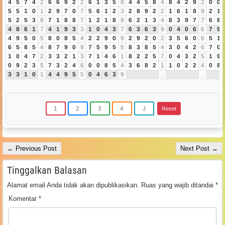
4
5
7
4
2
6
6
9
2
2
6
1
3
5
8
4
4
5
8
4
8
4
2
9
2
0
0
5
5
1
0
1
2
9
7
0
7
5
6
1
2
3
2
8
9
2
2
1
6
1
8
9
2
1
5
2
5
3
8
7
1
8
8
7
1
2
1
8
9
6
2
1
3
4
8
3
9
7
7
6
8
4
8
6
1
7
4
1
9
3
3
1
0
4
3
7
6
3
6
3
9
0
4
0
6
6
7
9
4
9
5
0
5
8
0
8
5
4
2
2
9
0
9
2
9
2
0
2
3
5
6
0
6
5
1
6
5
8
5
4
8
7
9
0
9
7
5
9
5
5
8
3
8
5
4
3
0
4
2
6
7
0
1
0
4
7
2
3
3
2
1
3
7
1
4
6
1
8
2
2
5
7
0
4
3
2
5
1
9
0
9
2
3
5
7
3
2
4
6
0
0
8
5
4
3
6
8
2
1
1
0
2
2
4
0
8
3
3
1
0
1
4
4
9
5
5
0
4
6
3
9
.
.
Reset
← Previous Post
Next Post →
Tinggalkan Balasan
Alamat email Anda tidak akan dipublikasikan.
Ruas yang wajib ditandai
*
Komentar
*