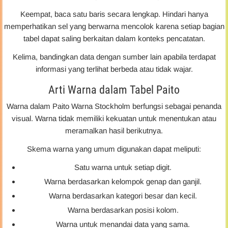
Keempat, baca satu baris secara lengkap. Hindari hanya
memperhatikan sel yang berwarna mencolok karena setiap bagian
tabel dapat saling berkaitan dalam konteks pencatatan.
Kelima, bandingkan data dengan sumber lain apabila terdapat
informasi yang terlihat berbeda atau tidak wajar.
Arti Warna dalam Tabel Paito
Warna dalam Paito Warna Stockholm berfungsi sebagai penanda
visual. Warna tidak memiliki kekuatan untuk menentukan atau
meramalkan hasil berikutnya.
Skema warna yang umum digunakan dapat meliputi:
Satu warna untuk setiap digit.
Warna berdasarkan kelompok genap dan ganjil.
Warna berdasarkan kategori besar dan kecil.
Warna berdasarkan posisi kolom.
Warna untuk menandai data yang sama.