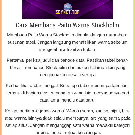
Cara Membaca Paito Warna Stockholm
Membaca Paito Warna Stockholm dimulai dengan memahami
susunan tabel. Jangan langsung menafsirkan warna sebelum
mengetahui arti setiap kolom.
Pertama, periksa judul dan periode data. Pastikan tabel benar-
benar membahas Stockholm dan bukan halaman lain yang
menggunakan desain serupa.
Kedua, lihat urutan tanggal. Beberapa tabel menempatkan hasil
terbaru di bagian atas, sedangkan yang lain menyusunnya dari
data lama menuju data baru.
Ketiga, periksa legenda warna. Warna merah, kuning, hijau, biru,
atau warna lainnya tidak selalu mempunyai arti yang sama pada
setiap situs. Jangan menganggap satu warna mewakili kategori
tertentu tanpa melihat keterangan.