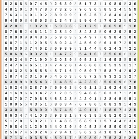
5
2
6
8
5
9
7
4
5
9
2
6
3
9
3
5
1
7
3
1
1
0
8
9
8
3
6
4
8
1
0
1
3
4
7
8
6
7
3
2
5
7
9
6
3
0
3
8
5
1
4
5
5
9
7
6
3
1
4
0
1
9
2
2
8
9
0
9
9
1
6
2
5
7
2
8
4
0
4
8
7
9
4
8
0
8
4
8
5
3
8
1
3
4
7
2
8
9
6
4
1
7
6
2
3
5
0
3
4
2
0
1
1
1
3
2
8
1
5
9
3
6
9
2
1
7
9
7
8
6
5
0
5
1
8
8
7
6
5
2
4
6
1
1
2
2
8
4
0
4
8
4
3
2
5
0
6
2
9
2
5
3
2
0
9
0
9
9
4
8
6
5
5
9
6
3
9
2
4
9
7
7
6
9
8
4
3
0
6
6
8
7
1
8
1
2
9
5
5
8
0
2
4
6
4
5
6
0
6
6
1
5
7
3
5
9
8
6
3
0
3
7
4
6
2
8
6
9
8
9
8
3
1
4
4
8
0
2
4
3
7
2
1
5
0
6
9
6
0
3
2
8
1
1
4
7
2
9
5
4
1
6
7
2
5
6
0
6
1
2
4
9
2
4
6
7
1
9
0
9
2
0
3
9
3
9
5
3
1
4
1
6
9
8
8
5
6
2
4
7
6
4
6
5
1
3
4
7
4
2
8
1
4
6
8
0
8
0
5
3
5
8
1
7
4
0
3
2
5
0
5
5
8
4
8
7
1
6
7
0
5
9
7
7
5
8
7
4
2
9
2
1
8
7
4
2
3
1
6
9
6
4
5
0
3
3
6
8
7
2
9
9
3
2
1
3
2
7
6
3
8
9
8
9
5
4
3
7
1
4
8
5
4
4
2
3
0
3
5
0
6
9
6
7
8
1
0
2
4
6
2
8
7
9
7
5
9
6
3
9
0
5
1
1
2
1
6
2
4
6
2
5
4
1
6
9
6
6
3
4
7
2
1
2
0
5
5
9
4
6
8
5
6
3
3
7
1
2
0
5
8
7
0
7
7
9
6
8
5
6
3
2
3
5
4
2
0
1
1
2
8
4
5
9
5
1
1
0
9
5
5
4
3
5
1
6
8
6
3
4
7
6
7
8
6
5
0
8
1
9
1
4
3
3
3
0
1
1
5
8
9
0
9
8
7
4
5
9
4
0
1
1
2
1
8
6
7
4
2
5
8
6
3
4
7
4
1
0
3
3
9
3
8
1
9
7
6
3
8
2
6
5
2
0
2
1
0
5
1
2
8
1
5
0
2
1
3
1
4
8
6
5
6
8
9
1
1
5
7
4
4
8
3
6
7
9
8
4
3
1
2
9
6
6
4
0
3
9
3
9
4
5
3
8
6
8
9
0
9
3
1
2
5
6
7
4
5
0
2
4
6
7
9
4
1
5
3
6
2
2
4
1
0
3
4
7
5
6
8
7
1
3
4
0
3
5
8
4
8
0
1
7
8
5
9
8
9
8
7
5
2
3
5
2
0