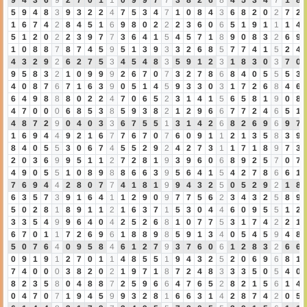
5
9
4
8
3
9
3
2
2
4
7
5
3
4
7
1
0
8
4
3
6
8
2
0
2
7
2
1
6
7
4
2
8
4
5
1
6
9
8
0
2
2
2
3
6
0
6
5
1
9
1
1
1
4
5
1
2
0
2
2
3
9
7
7
3
6
4
1
5
4
5
7
1
8
9
0
8
3
2
6
9
1
0
8
8
7
8
7
4
5
9
5
1
3
9
3
3
2
6
8
5
7
7
4
1
5
2
4
4
3
2
9
2
6
2
7
5
3
4
5
4
8
3
5
9
1
2
3
1
8
3
0
3
7
0
9
5
8
3
2
1
0
9
9
9
2
6
7
0
7
3
2
7
8
6
8
4
0
5
5
5
3
4
0
8
7
6
7
1
6
3
9
0
5
1
4
5
9
3
3
0
3
1
7
2
6
8
4
6
6
4
9
8
8
8
0
2
2
4
7
0
6
5
2
3
1
4
1
5
6
5
8
1
9
0
8
4
7
0
0
0
6
8
5
3
8
5
9
3
8
2
1
2
9
6
6
7
7
2
4
6
5
1
4
8
7
2
9
0
4
0
3
3
6
7
5
5
1
3
1
4
2
6
8
2
6
9
6
9
7
1
6
9
4
4
9
2
1
6
7
7
6
7
0
7
6
0
9
1
1
2
1
3
5
8
3
9
8
4
0
5
5
3
0
6
7
4
5
5
2
9
2
4
2
7
3
1
1
7
1
8
9
7
3
2
0
3
6
9
9
5
1
1
2
7
2
8
1
9
3
9
6
0
6
8
9
2
5
7
0
7
4
9
0
5
5
1
0
8
9
8
8
6
6
3
9
5
6
4
1
5
4
2
7
8
6
6
1
7
6
9
4
4
2
8
0
7
7
4
1
8
1
9
9
4
3
2
5
0
5
2
9
2
1
8
6
3
5
7
3
9
1
6
4
1
1
2
9
0
9
7
7
5
6
2
3
4
3
2
5
8
9
5
0
2
8
1
8
9
1
1
2
1
6
3
7
1
5
3
0
4
4
6
0
9
5
5
1
2
3
3
5
4
9
9
6
4
0
4
2
5
2
6
8
1
0
7
7
5
3
1
7
4
2
2
1
6
7
0
1
1
7
2
6
9
6
1
8
8
9
8
5
9
1
3
4
0
5
4
5
9
4
8
5
0
7
6
4
0
9
5
8
4
6
1
2
7
9
3
7
6
0
6
1
2
8
3
2
6
6
0
9
1
9
1
2
7
0
1
1
4
8
5
5
1
9
4
3
2
5
2
0
6
9
6
8
1
7
4
0
0
0
3
8
2
0
2
1
9
7
1
8
7
2
4
8
3
3
3
5
0
5
4
0
8
2
3
5
8
0
4
8
8
7
2
5
9
6
6
4
7
6
5
2
8
2
1
5
6
1
4
0
4
7
0
7
1
9
4
5
9
9
3
2
8
1
6
6
3
1
4
2
8
7
4
2
0
5