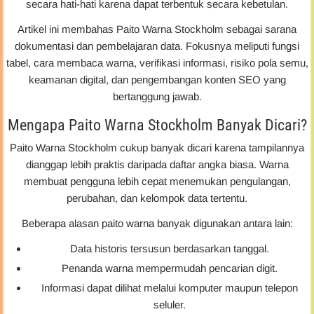
secara hati-hati karena dapat terbentuk secara kebetulan.
Artikel ini membahas Paito Warna Stockholm sebagai sarana
dokumentasi dan pembelajaran data. Fokusnya meliputi fungsi
tabel, cara membaca warna, verifikasi informasi, risiko pola semu,
keamanan digital, dan pengembangan konten SEO yang
bertanggung jawab.
Mengapa Paito Warna Stockholm Banyak Dicari?
Paito Warna Stockholm cukup banyak dicari karena tampilannya
dianggap lebih praktis daripada daftar angka biasa. Warna
membuat pengguna lebih cepat menemukan pengulangan,
perubahan, dan kelompok data tertentu.
Beberapa alasan paito warna banyak digunakan antara lain:
Data historis tersusun berdasarkan tanggal.
Penanda warna mempermudah pencarian digit.
Informasi dapat dilihat melalui komputer maupun telepon
seluler.