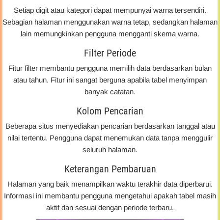
Setiap digit atau kategori dapat mempunyai warna tersendiri.
Sebagian halaman menggunakan warna tetap, sedangkan halaman
lain memungkinkan pengguna mengganti skema warna.
Filter Periode
Fitur filter membantu pengguna memilih data berdasarkan bulan
atau tahun. Fitur ini sangat berguna apabila tabel menyimpan
banyak catatan.
Kolom Pencarian
Beberapa situs menyediakan pencarian berdasarkan tanggal atau
nilai tertentu. Pengguna dapat menemukan data tanpa menggulir
seluruh halaman.
Keterangan Pembaruan
Halaman yang baik menampilkan waktu terakhir data diperbarui.
Informasi ini membantu pengguna mengetahui apakah tabel masih
aktif dan sesuai dengan periode terbaru.