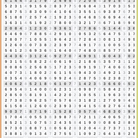
6
1
4
4
8
3
1
7
9
7
2
4
9
5
5
7
2
0
5
5
3
9
1
5
6
1
1
5
2
3
1
4
9
1
5
6
2
8
3
7
7
5
0
6
8
4
3
1
7
0
3
3
5
3
6
8
7
5
3
8
3
0
9
9
4
1
0
6
6
3
5
5
1
6
9
3
8
7
6
7
9
5
1
8
8
7
2
5
7
4
2
1
9
2
3
5
0
4
6
8
5
6
6
9
4
4
4
3
3
6
3
1
4
5
1
9
2
2
7
8
0
0
0
3
2
1
7
8
6
7
1
8
9
9
6
2
0
8
4
3
1
2
3
0
3
9
3
6
1
7
2
7
8
6
5
5
1
4
4
8
3
6
6
4
6
9
6
7
8
8
5
4
2
9
1
0
1
0
5
3
2
5
6
4
7
5
3
1
7
2
8
0
7
7
1
0
5
5
1
9
6
4
2
6
7
2
8
4
3
0
8
1
3
4
9
9
3
2
6
0
6
0
7
3
8
2
2
3
9
7
7
4
9
1
7
8
1
0
0
5
5
3
1
5
6
1
2
3
6
9
3
6
9
1
6
4
0
4
7
4
8
0
8
8
5
7
7
5
9
8
4
4
3
6
9
3
1
2
4
6
9
2
7
0
7
4
9
9
1
1
6
0
4
3
7
0
2
9
3
1
5
6
5
8
2
2
4
0
6
1
9
1
2
1
8
6
5
3
5
7
3
1
1
2
0
0
8
6
5
2
5
6
8
5
1
7
2
3
5
0
9
1
9
1
7
4
0
6
6
5
8
4
0
7
3
1
1
8
0
2
2
6
1
1
5
6
9
4
3
0
3
4
9
2
1
3
3
1
0
3
5
4
9
4
0
6
9
6
9
9
2
4
6
2
8
7
5
3
6
2
3
8
2
7
6
4
0
6
2
8
5
2
1
8
9
6
1
0
7
7
1
4
2
3
5
3
6
6
0
6
5
2
6
9
5
4
9
1
4
0
0
0
6
2
3
1
4
0
9
8
7
6
5
8
4
2
6
7
6
2
8
5
0
5
8
1
9
1
1
4
2
2
0
2
3
0
5
5
1
1
9
6
3
9
8
0
2
7
3
8
2
9
6
2
5
7
0
5
7
6
4
3
1
8
2
1
2
7
0
9
9
4
9
6
1
5
8
4
1
2
6
0
6
2
3
9
3
3
9
4
1
5
6
8
2
7
6
4
6
1
9
0
3
7
1
8
7
1
9
1
1
5
2
8
1
0
5
7
6
4
6
8
3
0
3
9
4
1
7
0
4
4
0
5
5
3
8
3
9
8
7
6
7
2
1
1
2
4
0
6
5
2
3
1
8
5
2
1
3
1
0
7
5
3
2
4
3
5
8
4
1
9
0
9
0
8
6
2
8
8
5
9
7
3
0
3
8
8
7
1
8
0
5
6
2
8
3
2
0
4
4
2
7
3
7
1
1
6
3
8
8
1
9
9
1
3
4
7
2
7
5
5
1
1
0
9
2
2
6
4
1
8
9
2
8