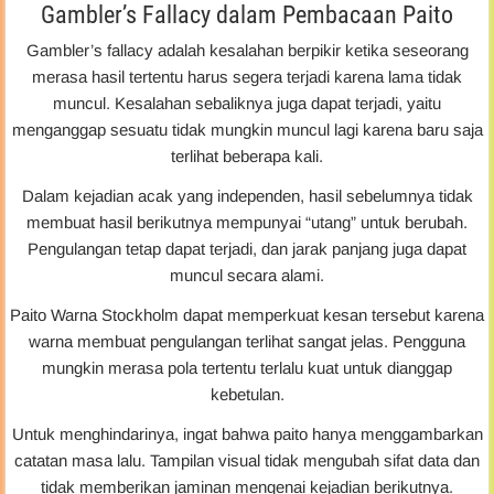
Gambler’s Fallacy dalam Pembacaan Paito
Gambler’s fallacy adalah kesalahan berpikir ketika seseorang
merasa hasil tertentu harus segera terjadi karena lama tidak
muncul. Kesalahan sebaliknya juga dapat terjadi, yaitu
menganggap sesuatu tidak mungkin muncul lagi karena baru saja
terlihat beberapa kali.
Dalam kejadian acak yang independen, hasil sebelumnya tidak
membuat hasil berikutnya mempunyai “utang” untuk berubah.
Pengulangan tetap dapat terjadi, dan jarak panjang juga dapat
muncul secara alami.
Paito Warna Stockholm dapat memperkuat kesan tersebut karena
warna membuat pengulangan terlihat sangat jelas. Pengguna
mungkin merasa pola tertentu terlalu kuat untuk dianggap
kebetulan.
Untuk menghindarinya, ingat bahwa paito hanya menggambarkan
catatan masa lalu. Tampilan visual tidak mengubah sifat data dan
tidak memberikan jaminan mengenai kejadian berikutnya.