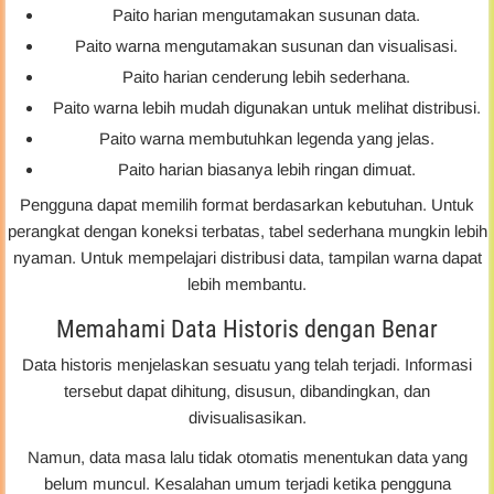
Paito harian mengutamakan susunan data.
Paito warna mengutamakan susunan dan visualisasi.
Paito harian cenderung lebih sederhana.
Paito warna lebih mudah digunakan untuk melihat distribusi.
Paito warna membutuhkan legenda yang jelas.
Paito harian biasanya lebih ringan dimuat.
Pengguna dapat memilih format berdasarkan kebutuhan. Untuk
perangkat dengan koneksi terbatas, tabel sederhana mungkin lebih
nyaman. Untuk mempelajari distribusi data, tampilan warna dapat
lebih membantu.
Memahami Data Historis dengan Benar
Data historis menjelaskan sesuatu yang telah terjadi. Informasi
tersebut dapat dihitung, disusun, dibandingkan, dan
divisualisasikan.
Namun, data masa lalu tidak otomatis menentukan data yang
belum muncul. Kesalahan umum terjadi ketika pengguna