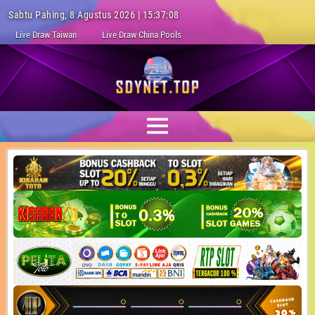
Sabtu Pahing, 8 Agustus 2026 | 15:37:09
Live Draw Taiwan
Live Draw China Pools