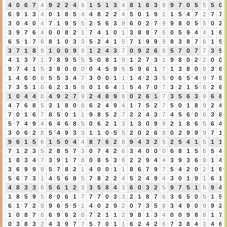
4
0
6
7
4
9
2
2
4
6
1
5
1
3
4
8
1
6
3
9
9
7
0
5
5
5
0
6
9
1
3
4
0
1
8
5
4
4
8
2
2
4
5
0
1
9
1
1
5
4
7
2
7
7
3
0
4
0
4
7
1
9
5
5
2
5
6
3
9
6
0
2
7
9
9
8
0
5
5
0
2
3
9
7
6
4
0
0
8
2
1
7
4
1
0
1
3
8
8
7
6
0
5
9
4
4
1
6
6
5
1
7
8
8
1
0
3
3
5
2
4
1
5
7
1
9
9
9
8
3
8
7
6
1
5
3
7
1
8
9
1
0
0
9
9
1
2
4
3
7
0
9
2
6
8
5
7
0
7
7
3
5
4
1
3
7
1
7
8
9
5
5
5
0
8
1
9
1
2
7
3
1
9
8
0
2
2
0
0
9
7
4
1
5
3
8
0
0
0
0
4
5
9
5
5
9
6
1
7
1
3
8
0
8
3
6
1
4
6
0
6
5
5
3
4
7
3
0
0
1
1
1
4
2
3
5
0
6
5
4
9
7
9
7
3
5
1
6
6
2
3
5
8
0
1
6
4
1
5
4
7
0
7
3
2
1
5
6
2
6
1
0
4
4
8
4
9
2
7
9
2
4
8
9
8
0
2
6
1
7
3
5
6
3
9
6
8
4
7
6
8
5
3
1
8
0
8
6
2
4
9
4
1
7
5
2
7
5
0
1
8
9
2
4
7
0
1
6
7
8
5
0
1
1
9
8
5
2
7
2
2
4
3
7
4
5
6
0
6
3
8
5
7
4
9
4
6
4
6
8
5
0
6
2
1
3
1
3
0
9
9
2
1
8
6
5
6
4
3
0
6
2
8
5
4
9
3
3
1
1
0
5
5
2
0
2
6
8
0
2
9
9
9
7
1
9
6
1
5
6
1
5
0
4
4
8
7
6
2
8
9
4
3
2
5
2
5
4
1
5
1
1
7
1
2
3
5
2
8
5
7
3
0
7
4
2
6
3
4
0
0
0
6
8
1
5
6
5
4
1
8
3
4
7
3
9
1
7
8
0
8
5
3
8
2
2
9
4
4
3
9
3
6
9
1
4
3
6
9
9
9
5
7
8
2
1
4
0
0
1
1
8
6
7
9
7
5
4
2
0
2
1
6
5
6
7
3
1
4
5
6
8
5
7
8
2
2
4
5
2
4
9
4
3
0
1
9
1
6
1
4
8
3
3
6
5
6
1
2
3
3
5
8
4
3
6
0
3
2
5
9
7
5
1
6
9
4
1
8
5
9
5
8
0
6
1
7
7
7
0
3
3
2
1
8
7
6
3
6
5
0
5
1
5
6
1
7
2
9
9
6
5
5
1
4
0
2
9
2
0
7
3
5
8
3
4
9
0
9
9
2
1
0
8
7
6
6
9
6
2
8
7
2
1
1
2
9
8
1
3
4
0
0
9
8
8
1
7
0
3
8
3
2
4
3
9
7
7
5
7
0
1
1
6
2
4
2
6
7
3
8
4
3
4
6