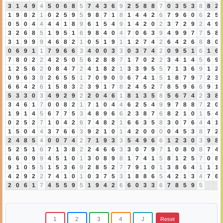
3
1
4
9
4
5
0
6
8
5
7
4
3
6
9
2
5
8
8
7
0
3
5
3
8
8
2
1
9
8
2
1
0
2
5
9
5
9
8
7
1
8
1
4
4
2
6
7
9
6
0
6
2
5
0
5
0
4
4
4
4
1
8
9
6
1
5
4
9
1
4
2
0
2
3
7
2
9
2
4
9
3
2
6
8
5
1
9
5
1
6
9
8
4
0
4
7
0
6
3
9
4
9
9
7
7
5
8
3
1
9
9
9
4
6
8
2
1
0
5
1
9
1
1
2
7
4
2
6
4
2
6
8
8
0
0
6
9
1
1
7
9
6
6
3
4
0
0
3
3
0
3
7
4
2
0
9
5
1
6
1
6
7
8
0
2
2
4
2
5
0
5
6
2
8
8
7
1
7
0
2
2
3
4
1
4
5
6
9
1
2
5
6
2
0
8
4
7
2
4
1
8
2
1
3
3
9
5
5
7
1
3
6
9
1
2
0
9
6
3
9
2
6
5
5
1
7
0
9
0
9
6
7
4
1
5
1
8
7
9
7
2
3
6
6
4
2
6
1
5
8
3
2
3
9
1
7
8
2
4
5
2
7
8
5
9
6
6
9
1
5
3
3
0
3
4
9
2
9
2
2
0
4
6
1
8
1
3
5
8
5
6
7
4
2
3
8
3
4
6
1
7
0
0
8
2
1
7
1
0
4
4
6
2
5
4
9
9
7
8
8
7
2
0
1
9
1
4
5
6
7
7
5
3
4
8
9
6
6
2
3
8
7
6
8
2
1
0
1
5
4
0
2
5
2
7
1
0
4
2
6
7
4
8
2
1
6
6
3
5
8
3
0
7
6
4
4
1
1
5
0
4
4
3
7
6
6
3
9
2
1
0
1
4
2
0
0
0
0
4
5
3
8
7
2
2
4
8
5
4
0
0
7
4
2
7
1
9
3
3
5
4
9
6
6
1
2
3
0
3
9
8
5
2
5
1
6
7
1
3
8
2
2
4
6
6
3
3
0
7
9
7
1
0
8
0
8
7
4
6
6
0
9
9
4
5
1
0
1
3
0
8
9
8
1
7
4
1
5
8
1
2
5
7
0
8
9
1
0
5
5
1
5
3
6
9
2
8
5
2
7
7
9
1
0
1
3
8
6
4
1
1
1
4
2
9
2
2
7
4
1
0
1
0
3
7
5
3
1
8
8
6
5
4
2
1
3
4
7
6
2
0
6
1
7
4
5
5
9
5
1
9
4
2
6
6
0
3
3
6
7
8
5
9
5
Reset