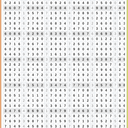
0
2
4
1
5
6
1
0
6
6
0
9
2
6
8
9
6
4
8
3
7
5
0
0
0
4
5
8
6
0
7
7
6
0
9
4
4
7
6
8
4
3
1
4
5
8
4
9
8
8
7
6
4
9
2
9
3
7
1
5
5
7
9
7
1
6
7
6
4
7
0
8
9
8
5
3
7
8
6
9
1
3
8
2
3
5
1
2
6
7
4
6
2
8
0
8
2
2
5
9
5
2
0
2
6
8
7
6
6
3
8
7
6
2
7
6
0
6
6
8
3
4
7
9
2
0
2
2
3
6
0
8
8
1
3
3
7
9
4
4
7
9
6
2
8
8
7
9
2
2
4
7
5
2
7
3
1
6
6
3
3
3
6
0
8
6
5
0
2
9
6
6
8
3
9
0
9
6
5
8
7
6
0
6
9
3
3
5
8
2
4
2
7
9
9
3
2
0
2
9
8
4
9
4
8
0
6
9
6
0
1
2
2
4
3
4
9
7
1
6
7
9
6
7
4
2
3
0
9
7
7
2
5
0
2
2
4
3
8
0
8
7
0
6
0
2
9
2
5
6
9
8
8
4
9
6
2
8
9
8
0
4
4
3
6
0
5
5
9
7
6
4
6
3
9
7
3
0
7
7
1
6
1
3
4
8
5
5
6
2
9
0
8
3
2
0
4
4
4
0
8
8
7
6
4
8
3
7
3
9
8
8
8
6
2
6
8
5
3
8
7
6
4
9
9
2
6
2
8
9
4
6
5
2
0
3
6
7
4
9
5
5
0
5
6
3
9
7
7
8
3
8
9
2
1
3
9
7
8
1
9
5
7
4
3
7
0
1
6
5
2
7
9
6
6
3
2
9
8
0
7
6
4
0
4
7
2
9
1
2
7
0
7
7
6
9
2
2
6
4
8
0
8
7
8
0
6
5
2
7
6
8
6
3
9
9
8
2
1
3
5
6
1
3
4
5
3
6
5
2
2
5
3
7
9
9
9
1
5
1
2
3
3
4
7
4
2
7
7
9
3
3
4
5
7
0
7
9
8
3
0
7
3
1
7
0
2
0
2
0
3
4
5
9
4
7
0
8
8
7
9
4
3
7
6
3
5
0
5
1
6
9
1
1
3
4
7
0
8
7
6
6
1
2
8
1
2
5
7
8
6
3
2
0
8
4
7
2
4
1
0
7
7
5
3
4
4
8
4
9
1
2
3
8
5
9
2
2
9
4
8
1
4
0
4
4
7
5
9
5
3
9
1
7
8
8
5
3
9
3
3
5
1
8
9
5
6
3
4
7
6
4
8
6
9
1
1
6
8
7
9
7
0
4
6
3
9
9
3
6
5
2
3
2
6
7
5
7
3
4
2
5
6
2
2
3
6
8
5
8
2
9
5
5
6
1
7
7
5
6
2
7
6
9
3
3
9
8
7
1
8
2
1
5
9
5
5
7
1
3
4
1
5
2
3
5
4
1
7
1
4
9
4
4
5
8
9
8
5
3
1
6
7
1
8
2
9
2
8
9
7
2
9
2
7