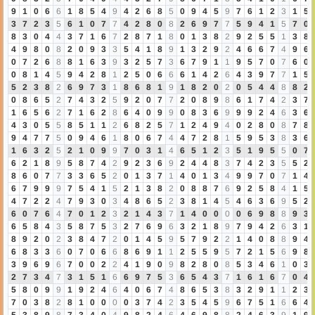
9
1
0
6
6
1
8
5
4
9
4
2
6
8
5
0
9
4
5
9
7
6
1
2
3
1
5
3
7
2
3
5
6
1
0
7
7
4
2
8
0
8
2
6
9
7
7
5
9
4
1
5
7
0
8
3
0
4
4
3
7
1
6
7
2
8
7
1
8
0
1
3
8
2
9
2
5
5
1
3
8
4
9
8
0
8
2
0
9
3
3
5
4
1
8
9
1
3
2
9
2
4
6
6
7
4
9
6
0
7
2
6
8
8
1
6
3
9
3
2
5
7
3
6
7
9
1
1
9
5
7
0
7
6
0
0
8
1
4
5
9
4
2
8
1
2
5
0
6
6
6
1
4
2
6
4
3
9
7
7
1
5
5
2
3
8
2
6
9
7
3
1
8
6
8
1
9
1
8
2
0
2
0
5
4
4
8
8
2
0
8
6
5
2
7
4
3
2
5
9
2
0
7
7
2
0
8
9
8
6
1
7
4
2
3
7
1
6
5
6
2
7
1
6
2
8
6
4
0
9
9
0
8
3
6
9
9
9
2
4
6
3
6
4
3
0
5
5
8
5
1
1
2
6
8
2
5
7
1
2
4
9
4
0
2
8
0
8
7
8
9
4
7
7
5
0
9
4
6
1
8
0
6
7
4
4
7
2
8
1
5
9
5
3
8
3
6
1
6
3
2
5
2
1
0
9
9
7
0
3
1
4
6
5
1
2
3
5
1
9
5
5
0
7
6
2
1
8
9
5
8
7
4
2
9
2
3
6
9
2
4
4
8
3
7
4
2
3
5
5
2
8
6
0
7
7
3
3
6
5
2
0
1
3
7
1
4
0
1
3
4
9
9
7
0
7
1
4
6
7
9
9
9
7
5
4
1
5
2
1
3
8
2
0
8
8
7
6
9
2
5
8
4
1
5
4
7
2
2
4
7
9
3
0
3
4
8
6
5
2
3
8
1
4
5
4
6
3
6
9
5
2
6
0
7
6
4
7
0
1
2
3
2
1
4
3
7
1
4
0
0
0
0
6
9
8
8
9
3
6
5
8
4
3
5
8
7
5
3
2
7
6
9
6
3
2
1
8
9
7
9
4
2
6
3
1
8
9
2
0
2
3
8
4
7
2
0
1
4
5
9
5
7
9
2
2
1
4
0
8
8
9
4
6
8
3
3
6
0
7
0
6
6
8
6
9
1
1
2
5
5
9
5
7
2
1
5
6
9
8
3
9
6
9
6
7
0
0
2
2
4
1
9
0
9
8
2
8
0
8
5
3
4
6
1
0
3
2
7
3
4
7
3
1
5
1
6
6
9
7
5
3
6
5
4
3
7
1
6
1
6
7
0
4
5
8
0
9
9
1
9
2
4
6
4
0
6
7
4
8
6
5
3
8
3
2
9
1
1
2
3
7
0
3
8
2
8
1
0
0
0
0
3
7
4
2
3
5
4
5
9
6
7
5
1
6
6
4
5
3
8
9
8
7
3
4
0
4
9
8
2
4
6
4
6
9
8
8
2
4
6
3
9
1
9