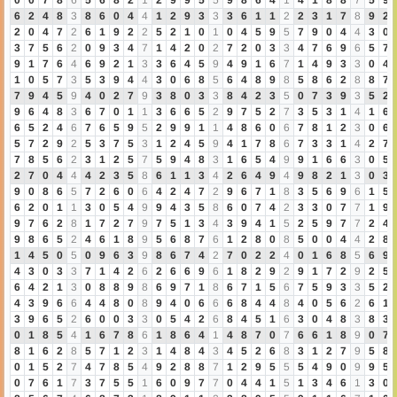
6
2
4
8
3
8
6
0
4
4
1
2
9
3
3
3
6
1
1
2
2
3
1
7
8
9
2
2
0
4
7
2
6
1
9
2
2
5
2
1
0
1
0
4
5
9
5
7
9
0
4
4
3
0
3
7
5
6
2
0
9
3
4
7
1
4
2
0
2
7
2
0
3
3
4
7
6
9
6
5
7
9
1
7
6
4
6
9
2
1
3
3
6
4
5
9
4
9
1
6
7
1
4
9
3
3
0
4
1
0
5
7
3
5
3
9
4
4
3
0
6
8
5
6
4
8
9
8
5
8
6
2
8
8
7
7
9
4
5
9
4
0
2
7
9
3
8
0
3
3
8
4
2
3
5
0
7
3
9
3
5
2
9
6
4
8
3
6
7
0
1
1
3
6
6
5
2
9
7
5
2
7
3
5
3
1
4
1
6
6
5
2
4
6
7
6
5
9
5
2
9
9
1
1
4
8
6
0
6
7
8
1
2
3
0
6
5
7
2
9
2
5
3
7
5
3
1
2
4
5
9
4
1
7
8
6
7
3
3
1
4
2
7
7
8
5
6
2
3
1
2
5
7
5
9
4
8
3
1
6
5
4
9
9
1
6
6
3
0
5
2
7
0
4
4
4
2
3
5
8
6
1
1
3
4
2
6
4
9
4
9
8
2
1
3
0
3
9
0
8
6
5
7
2
6
0
6
4
2
4
7
2
9
6
7
1
8
3
5
6
9
6
1
5
6
2
0
1
1
3
0
5
4
9
9
4
3
5
8
6
0
7
4
2
3
3
0
7
7
1
9
9
7
6
2
8
1
7
2
7
9
7
5
1
3
4
3
9
4
1
5
2
5
9
7
7
2
4
9
8
6
5
2
4
6
1
8
9
5
6
8
7
6
1
2
8
0
8
5
0
0
4
4
2
8
1
4
5
0
5
0
9
6
3
9
8
6
7
4
2
7
0
2
2
4
0
1
6
8
5
6
9
4
3
0
3
3
7
1
4
2
6
2
6
6
9
6
1
8
2
9
2
9
1
7
2
9
2
5
6
4
2
1
3
0
8
8
9
8
6
9
7
1
8
6
7
1
5
6
7
5
9
3
3
5
2
4
3
9
6
6
4
4
8
0
8
9
4
0
6
6
6
8
4
4
8
4
0
5
6
2
6
1
3
9
6
5
2
6
0
0
3
3
0
5
4
2
6
8
4
5
1
6
3
0
4
8
3
8
3
0
1
8
5
4
1
6
7
8
6
1
8
6
4
1
4
8
7
0
7
6
6
1
8
9
0
7
8
1
6
2
8
5
7
1
2
3
1
4
8
4
3
4
5
2
6
8
3
1
2
7
9
5
8
0
1
5
2
7
4
7
8
5
4
9
2
8
8
7
1
2
9
5
5
5
4
9
0
9
9
5
0
7
6
1
7
3
7
5
5
1
6
0
9
7
7
0
4
4
1
5
1
3
4
6
1
3
0