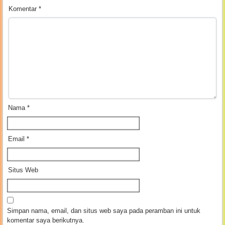
Komentar
*
Nama
*
Email
*
Situs Web
Simpan nama, email, dan situs web saya pada peramban ini untuk
komentar saya berikutnya.