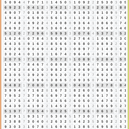
5
0
9
4
4
7
0
7
1
8
1
4
5
0
5
1
0
9
2
2
2
5
3
0
3
0
5
6
9
2
3
5
0
4
1
2
3
9
4
2
1
3
3
1
6
2
8
2
0
8
2
1
8
8
4
9
0
7
7
0
1
8
5
4
7
3
8
9
8
9
1
9
3
3
8
1
0
9
9
7
4
1
9
4
3
7
6
5
9
0
9
5
6
1
3
4
1
1
0
3
3
1
6
2
5
7
7
9
2
7
4
8
3
4
9
2
2
4
1
4
0
8
8
9
3
6
4
1
3
8
6
0
6
7
4
8
6
9
2
2
3
7
6
8
5
3
6
0
4
4
2
8
3
0
3
5
5
4
0
4
4
6
5
1
2
0
2
7
2
9
6
6
5
9
9
3
3
3
0
7
6
4
5
3
7
2
9
5
2
1
6
2
4
6
0
7
8
4
3
5
0
9
9
9
2
7
6
4
1
1
0
6
9
6
3
0
6
4
3
5
8
9
1
6
2
8
8
5
6
6
3
9
5
8
0
8
9
8
9
2
2
0
0
4
0
2
6
8
9
0
4
9
4
4
2
9
3
3
0
8
9
7
7
3
1
4
8
3
6
3
3
0
2
4
6
0
1
3
3
6
1
6
7
4
2
9
6
4
0
4
3
7
4
5
9
7
6
2
0
7
5
3
7
1
8
8
7
5
0
7
2
9
1
0
8
9
8
0
2
8
4
3
5
5
1
6
9
7
7
8
4
6
7
4
0
8
9
8
8
6
3
9
4
4
7
5
0
0
0
2
4
8
7
6
2
8
4
6
3
0
3
9
8
2
2
4
8
0
6
9
6
8
3
4
5
9
8
5
4
3
0
5
5
3
9
2
9
2
9
5
2
0
2
2
7
0
7
7
4
9
2
6
8
4
0
8
0
2
5
7
0
3
9
6
6
3
8
6
5
2
0
9
3
5
8
7
5
9
4
4
6
3
6
4
8
2
1
7
0
8
0
8
0
8
6
8
5
0
4
9
3
3
9
2
7
8
6
8
4
3
9
9
4
4
7
1
6
2
8
1
6
7
3
1
8
2
6
0
6
6
8
5
5
1
4
1
7
9
5
2
7
3
7
9
6
6
6
9
7
2
9
9
8
6
6
3
9
1
7
8
6
8
1
0
3
7
5
3
4
7
0
1
1
3
4
5
6
2
6
0
5
0
5
0
4
7
6
4
1
5
6
4
3
9
3
4
1
9
2
2
1
4
5
2
7
9
0
1
1
2
1
0
5
9
5
2
7
5
1
9
7
7
7
0
5
4
9
0
9
2
5
7
5
7
9
6
6
0
6
1
3
4
2
9
5
2
9
1
1
9
3
1
7
8
5
3
8
6
5
1
7
3
0
3
7
9
5
1
6
1
5
2
3
8
8
7
3
0
4
0
4
2
6
3
2
5
4
4
2
3
5
3
5
0
2
2
3
7
9
3
0
3
3
1
0
7
8
6
1
6
9
6
6
1
3
8
5
4
6
9
5
8
4
5
3