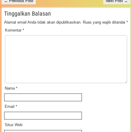
← Previous Post
Next Post →
Tinggalkan Balasan
Alamat email Anda tidak akan dipublikasikan.
Ruas yang wajib ditandai
*
Komentar
*
Nama
*
Email
*
Situs Web