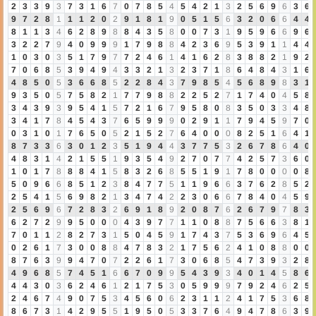
2
3
3
9
3
7
3
1
6
7
0
7
8
5
4
5
4
2
1
3
2
5
6
9
6
3
6
9
7
2
8
1
1
1
2
0
2
9
1
8
1
9
0
5
1
5
6
3
2
0
6
6
4
4
8
1
1
3
4
6
2
8
9
8
8
4
3
5
8
0
0
7
3
1
9
5
9
6
6
9
6
3
2
2
7
9
4
0
9
9
9
1
7
9
8
8
4
2
3
6
9
5
3
9
1
1
4
4
1
0
3
0
3
5
1
7
9
7
7
2
4
6
1
4
1
6
2
8
3
8
8
2
1
9
2
7
0
6
8
5
3
9
4
9
4
3
3
2
1
3
2
3
7
1
8
6
4
8
4
3
1
6
4
8
5
0
5
3
6
6
8
5
2
2
8
4
3
7
9
8
5
4
5
6
8
9
8
3
1
9
3
5
0
5
7
5
8
2
1
7
7
9
8
8
2
2
5
2
7
1
7
4
0
4
5
8
3
4
3
9
3
9
5
4
1
5
7
2
1
6
7
9
5
8
0
8
3
5
0
3
3
4
8
3
4
1
7
8
4
5
4
3
7
6
5
9
9
9
0
2
9
1
1
7
9
4
5
9
7
0
0
3
1
0
1
7
6
5
0
5
2
1
5
2
7
6
4
0
0
0
8
2
5
1
6
4
1
8
7
3
3
6
3
0
1
2
3
5
1
9
4
4
3
7
7
5
3
2
6
7
8
6
4
0
4
8
3
1
4
2
1
5
5
1
9
3
5
4
9
2
7
0
7
7
4
2
5
7
3
6
0
1
0
1
7
8
8
8
4
1
5
8
3
2
6
8
5
5
1
9
1
7
8
0
0
0
0
8
5
0
9
6
6
8
5
1
2
3
8
4
7
7
5
1
1
9
6
6
3
7
6
2
8
5
2
2
5
4
1
5
6
9
8
2
1
3
4
7
4
2
2
3
0
6
6
7
8
4
0
4
5
9
2
5
6
9
6
7
2
8
3
2
6
9
1
8
9
2
0
8
7
6
2
6
7
9
7
8
3
6
2
7
2
9
9
5
0
0
0
4
3
9
7
7
1
1
0
8
8
7
5
6
6
3
8
1
7
0
1
1
2
8
2
7
3
1
5
0
4
5
9
1
7
4
3
7
5
3
6
9
6
4
5
0
2
6
1
7
3
0
0
8
8
4
7
8
3
2
1
7
5
6
2
4
1
0
8
8
0
0
8
7
6
3
9
9
4
7
0
7
2
2
6
1
7
3
0
6
8
5
4
7
3
9
3
2
8
4
9
6
8
5
7
4
5
1
6
6
7
0
9
9
5
4
3
9
3
4
0
1
4
5
8
6
4
4
3
0
3
6
2
4
6
1
2
1
7
5
3
0
5
9
9
9
7
9
2
4
6
2
5
2
4
6
7
4
9
0
7
5
3
4
5
6
0
6
2
3
1
1
2
4
1
7
5
3
6
8
8
6
7
3
1
4
2
9
5
5
1
9
5
0
5
3
3
7
6
4
9
4
7
8
6
3
9