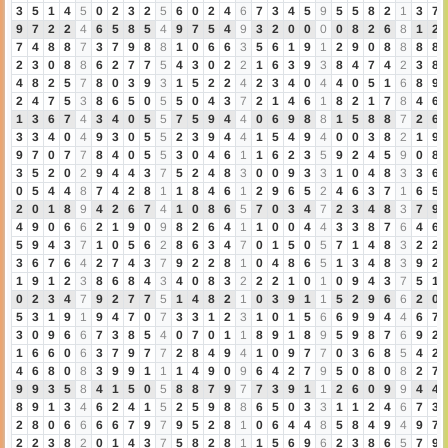
3
5
1
4
5
0
2
3
2
5
6
0
2
4
6
7
3
4
5
9
5
5
8
2
1
3
7
9
7
2
2
4
6
5
8
5
4
9
7
5
4
9
3
2
0
0
0
0
8
2
6
8
1
2
7
4
8
8
7
3
7
9
8
8
1
0
6
6
3
5
6
1
9
1
2
9
0
8
8
8
8
2
3
0
8
8
6
2
7
7
5
4
3
0
2
2
1
6
3
9
3
8
4
7
4
2
3
8
4
8
2
5
7
8
0
3
9
3
1
5
2
2
4
2
3
4
0
4
4
0
5
1
6
8
9
2
4
7
5
3
8
6
5
0
5
5
0
4
3
7
2
1
4
6
1
8
2
1
7
8
4
6
1
3
6
7
4
3
4
0
5
5
7
5
9
4
4
0
6
9
8
8
1
5
8
8
7
2
6
3
3
4
0
4
9
3
0
5
5
2
3
9
4
4
1
5
4
9
4
0
0
3
8
2
1
9
9
7
0
7
7
8
4
0
5
5
3
0
4
6
1
1
6
2
3
5
9
2
4
5
9
0
8
3
5
2
0
2
9
4
4
3
7
5
2
4
8
3
0
0
9
3
3
1
0
4
8
3
3
6
0
5
4
4
8
7
4
2
8
1
1
8
4
6
1
2
9
6
5
2
4
6
3
7
1
6
5
2
0
1
8
9
4
2
6
7
4
1
0
8
6
5
7
0
3
4
7
2
3
4
8
3
7
9
4
9
0
6
6
2
1
9
0
9
8
2
6
4
1
1
0
0
4
4
3
3
8
7
6
4
6
5
9
4
3
7
1
0
5
6
2
8
6
3
4
7
0
1
5
0
5
7
1
4
8
3
2
2
3
6
7
6
4
2
7
4
3
7
9
2
2
8
1
0
4
8
6
5
1
3
4
8
3
9
2
1
9
1
2
3
8
6
8
4
3
4
0
8
3
2
2
2
1
0
1
0
9
4
3
7
5
1
0
2
3
4
7
9
2
7
7
5
1
4
8
2
1
0
3
9
1
1
5
2
9
6
6
2
0
5
3
1
9
1
9
4
7
0
7
3
3
1
2
3
1
0
1
5
6
6
9
9
4
4
6
7
3
0
9
6
6
7
3
8
5
4
0
7
0
1
1
8
9
1
8
9
5
9
8
7
6
9
2
1
6
6
0
6
3
7
9
7
7
2
8
4
9
4
1
0
9
7
7
0
3
6
8
5
4
2
4
6
8
0
8
3
9
9
1
1
1
4
9
0
9
6
4
2
7
9
5
0
8
0
8
2
7
9
9
3
5
8
4
1
5
0
5
8
8
7
9
7
7
3
9
1
1
2
6
0
9
9
4
4
8
9
1
3
4
6
2
4
1
5
2
5
9
8
8
6
5
0
3
3
1
1
2
4
6
7
3
2
8
0
6
6
6
6
7
9
7
9
5
2
8
1
0
6
4
4
8
5
8
4
9
4
9
7
2
2
3
8
2
0
1
4
3
7
5
8
2
8
1
1
5
6
9
6
2
3
8
6
5
7
9