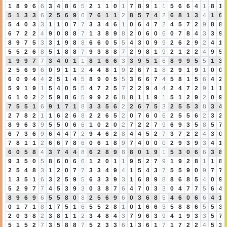
1
8
9
6
6
3
4
8
6
5
2
1
1
0
1
7
8
9
1
1
5
6
6
4
1
8
1
5
1
3
3
6
2
5
6
9
6
7
6
1
1
2
8
5
7
4
2
6
8
1
3
4
1
6
5
4
0
3
3
1
1
0
7
7
3
3
4
6
1
0
6
4
7
2
4
5
7
2
9
8
8
6
7
2
2
4
9
0
8
8
7
1
3
8
9
8
2
0
6
0
6
0
7
8
4
3
3
9
8
9
7
5
3
3
1
9
8
8
6
6
0
5
5
4
3
0
9
9
2
6
2
9
2
4
1
5
5
2
6
8
5
1
8
8
7
9
3
8
8
7
2
9
8
1
9
2
1
2
2
4
9
5
1
9
9
7
7
3
4
0
1
1
8
1
6
6
3
3
9
5
1
6
8
9
9
5
5
1
3
2
5
6
9
6
0
9
1
1
2
4
4
8
1
9
2
6
7
1
8
2
9
1
9
1
0
0
6
0
9
4
4
2
5
1
4
5
8
9
0
5
5
3
6
6
7
4
5
8
1
5
6
4
2
5
9
1
9
1
5
4
0
5
5
4
7
2
5
7
2
2
9
4
4
2
4
7
2
9
1
1
6
1
0
2
2
5
9
8
6
5
9
9
2
6
8
8
1
1
9
1
5
1
2
9
2
0
9
7
5
5
1
6
9
1
7
1
8
3
3
5
6
2
2
6
7
5
3
2
5
5
3
8
3
4
2
7
8
2
1
1
6
2
6
8
2
2
6
5
2
0
7
6
0
6
2
5
5
6
2
3
2
8
9
6
3
9
5
5
0
6
6
1
0
2
0
2
7
2
2
7
9
6
9
3
5
8
5
7
6
7
3
6
9
6
4
4
7
2
9
4
6
2
8
4
4
5
2
7
3
7
2
2
4
3
0
7
8
1
1
2
6
6
7
8
6
0
6
1
8
9
7
4
0
0
0
2
9
3
9
3
4
1
6
0
5
8
4
3
7
4
4
8
6
2
8
9
8
8
0
1
9
1
5
3
0
6
6
3
8
9
3
5
0
5
8
6
0
6
6
1
2
0
1
1
9
5
2
7
9
1
9
2
8
1
1
8
2
5
4
8
3
1
2
0
7
7
3
3
4
9
4
1
5
4
3
7
5
5
9
0
9
7
7
1
3
5
1
6
3
2
5
9
5
6
3
3
9
3
1
6
8
9
8
8
6
8
5
4
0
9
5
2
9
7
7
4
5
3
9
3
0
3
8
7
6
4
7
0
3
3
0
4
7
7
5
6
4
8
9
6
9
6
5
5
8
0
8
2
5
6
9
6
0
3
6
8
5
4
6
0
6
6
4
1
0
1
7
1
8
1
7
5
1
6
5
5
2
8
1
0
1
6
6
3
5
8
8
6
5
5
3
2
0
3
8
2
3
8
1
1
2
3
4
8
4
3
7
9
6
3
9
4
1
9
3
3
5
7
5
1
5
2
7
3
5
8
8
7
5
2
3
3
6
1
3
6
1
7
1
7
2
2
4
5
3