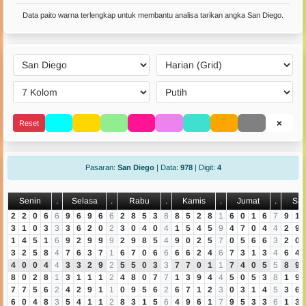
Data paito warna terlengkap untuk membantu analisa tarikan angka San Diego.
Reset
❌
Pasaran:
San Diego
| Data:
978
| Digit:
4
Senin
.
Selasa
.
Rabu
.
Kamis
.
Jumat
.
Sab
2
2
0
6
6
9
6
9
6
6
2
8
5
3
8
8
5
2
8
1
6
0
1
6
7
9
1
3
1
0
3
3
3
6
2
0
2
3
0
4
0
4
1
5
4
5
9
4
7
0
4
4
2
9
1
4
5
1
6
9
2
9
9
9
2
9
8
5
4
9
0
2
5
7
0
5
6
6
3
2
0
3
2
5
8
4
7
6
3
7
1
6
7
0
6
6
6
6
2
4
6
7
3
1
3
4
6
4
4
0
0
4
4
3
3
2
9
2
5
5
0
3
3
7
7
0
1
1
7
4
0
5
5
8
9
8
0
2
8
1
3
1
1
1
2
4
8
0
7
7
1
3
9
4
4
5
0
5
3
8
1
9
7
7
5
6
2
4
2
9
1
1
0
9
5
6
2
6
7
1
2
3
0
3
1
4
5
3
6
6
0
4
8
3
5
4
1
1
2
8
3
1
5
6
4
9
6
1
7
9
5
3
3
6
1
3