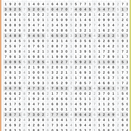
1
9
2
0
2
1
4
0
4
4
6
4
6
3
9
5
7
7
1
8
5
1
8
3
2
7
3
3
9
2
5
7
5
2
0
6
6
0
4
7
0
7
4
0
4
5
9
5
4
7
7
5
1
7
9
4
0
0
0
2
3
0
2
2
6
1
4
0
4
0
9
2
8
1
4
2
0
8
8
2
7
4
1
8
1
9
5
1
0
1
1
2
5
0
9
9
1
1
4
6
1
0
9
9
5
5
2
0
9
8
8
9
8
9
4
7
4
2
3
4
5
9
5
2
3
9
7
7
4
5
3
4
7
2
4
6
9
2
6
8
2
8
6
9
6
0
3
8
6
5
1
3
2
1
3
1
6
2
0
2
0
2
1
4
8
8
7
9
4
5
5
1
6
5
0
3
3
3
1
7
6
4
2
4
3
2
5
5
7
5
3
4
5
9
1
6
9
0
9
4
3
1
4
5
6
3
5
6
2
6
2
8
9
8
9
1
2
5
6
7
4
0
7
6
5
2
8
8
7
3
1
0
3
8
1
9
4
0
4
2
6
3
0
9
3
5
8
4
1
4
2
1
3
8
9
3
0
3
1
3
9
5
5
1
7
2
9
2
7
2
7
9
6
3
9
6
9
8
5
4
1
9
9
9
9
1
2
0
8
8
4
7
8
9
8
1
7
3
0
9
5
5
1
7
8
5
4
1
9
2
7
9
5
9
2
3
5
1
1
0
8
8
5
1
8
6
9
4
4
2
1
9
8
8
2
0
6
3
9
2
2
6
1
7
0
0
4
8
3
3
3
7
8
1
3
4
1
0
0
9
9
3
2
2
1
3
1
6
9
3
3
0
2
6
8
5
7
7
3
9
5
7
3
7
9
5
5
1
2
9
2
8
1
1
7
8
8
7
5
5
3
7
1
0
9
6
8
6
9
6
2
5
9
3
3
8
5
2
9
2
7
8
5
7
3
4
6
8
1
9
7
2
3
6
7
9
7
4
7
3
3
6
7
8
5
2
7
3
8
1
3
4
5
4
8
1
9
7
5
4
6
6
2
8
7
4
5
6
2
1
7
7
5
3
4
0
0
2
2
3
7
0
1
1
5
6
9
6
4
7
2
1
9
2
4
6
0
8
6
6
3
4
5
1
1
2
3
8
2
5
7
8
7
4
1
7
5
3
8
4
7
6
4
6
8
3
6
9
4
5
9
7
7
1
1
2
5
7
5
9
5
2
4
9
4
6
5
5
8
4
6
3
0
1
1
5
7
6
0
6
4
1
5
5
1
0
0
2
8
7
1
8
7
3
0
2
2
7
7
4
0
4
8
6
4
2
6
4
2
4
9
4
1
6
7
6
2
2
4
3
8
9
8
8
3
0
4
1
5
7
8
4
8
3
0
4
1
6
7
6
8
2
6
9
2
2
4
2
8
4
3
7
3
0
4
4
1
9
4
4
8
1
5
2
0
2
8
8
2
8
3
3
6
1
8
8
7
6
0
9
3
3
6
7
5
3
7
1
5
0
8
0
8
2
4